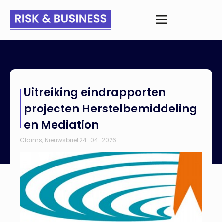
Home
>
Nieuws
>
Uitreiking eindrapporten projecten
Uitreiking eindrapporten
Herstelbemiddeling en Mediation
projecten Herstelbemiddeling
en Mediation
Claims
,
Nieuwsbrief
24-04-2026