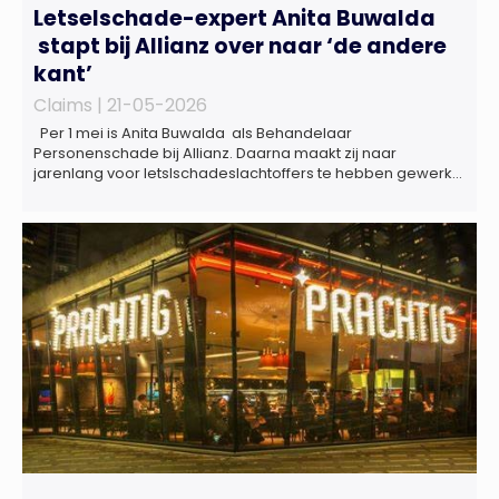
Letselschade-expert Anita Buwalda
stapt bij Allianz over naar ‘de andere
kant’
Claims |
21-05-2026
Per 1 mei is Anita Buwalda als Behandelaar
Personenschade bij Allianz. Daarna maakt zij naar
jarenlang voor letslschadeslachtoffers te hebben gewerkt
over maar ‘de betalende kant’ De afgelopen 3,5 jaar was
zij als zelfstandig letselschade-expert werkzaam onder de
naam van Buwalda Letselschade, waarin zij onder meer
werkzaam was voor ZLM, Ard Korevaar Personenschade,
Overtoom […]