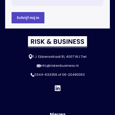
F.J. Ebbensstraat 81, 4007 WJ Tiel
info@riskenbusiness.nl
0344-633356
of
06-20490063
Nieuws