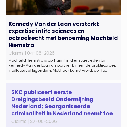
Kennedy Van der Laan versterkt
expertise in life sciences en
octrooirecht met benoeming Machteld
Hiemstra
Claims |
04-06-2026
Machteld Hiemstra is op 1 juni jl. in dienst getreden bij
Kennedy Van der Laan als partner binnen de praktijkgroep
Intellectueel Eigendom. Met haar komst wordt de life
sciences en octrooipraktijk van het Amsterdamse
advocatenkantoor verder versterkt. Machteld is
gespecialiseerd in nationale en internationale wet- en
regelgeving relevant voor de life sciences sector en de […]
SKC publiceert eerste
Dreigingsbeeld Ondermijning
Nederland; Georganiseerde
criminaliteit in Nederland neemt toe
Claims |
27-05-2026