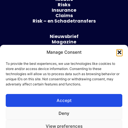
Risks
Insurance
Claims
Risk – en Schadetransfers
Nieuwsbrief
Magazine
Evenementen
Manage Consent
Over
Contact
To provide the best experiences, we use technologies like cookies to
store and/or access device information. Consenting to these
Algemene voorwaarden
technologies will allow us to process data such as browsing behavior or
Cookie beleid
unique IDs on this site. Not consenting or withdrawing consent, may
adversely affect certain features and functions.
Accept
Ik wil adverteren
Deny
© 2026 Risk & Business
View preferences