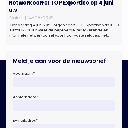
Netwerkborrel TOP Expertise op 4 juni
a.s
Claims |
14-05-2026
Donderdag 4 juni 2026 organiseert TOP Expertise van 16.00
uur tot 19.00 uur weer de beproefde, terugkerende en
informele netwerkborrel voor haar vaste relaties. Het
evenement vindt plaats bij ‘Prachtig’, de onder de
Erasmusbrug gelegen locatie aan de Willemsplein 77 in
Rotterdam
Meld je aan voor de nieuwsbrief
Voornaam
*
Achternaam
*
E-mailadres
*