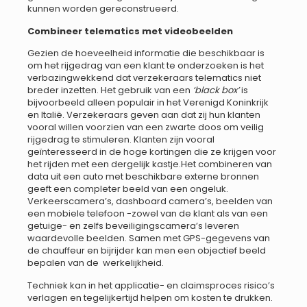
kunnen worden gereconstrueerd.
Combineer telematics met videobeelden
Gezien de hoeveelheid informatie die beschikbaar is
om het rijgedrag van een klant te onderzoeken is het
verbazingwekkend dat verzekeraars telematics niet
breder inzetten. Het gebruik van een
‘black box’
is
bijvoorbeeld alleen populair in het Verenigd Koninkrijk
en Italië. Verzekeraars geven aan dat zij hun klanten
vooral willen voorzien van een zwarte doos om veilig
rijgedrag te stimuleren. Klanten zijn vooral
geïnteresseerd in de hoge kortingen die ze krijgen voor
het rijden met een dergelijk kastje.Het combineren van
data uit een auto met beschikbare externe bronnen
geeft een completer beeld van een ongeluk.
Verkeerscamera’s, dashboard camera’s, beelden van
een mobiele telefoon -zowel van de klant als van een
getuige- en zelfs beveiligingscamera’s leveren
waardevolle beelden. Samen met GPS-gegevens van
de chauffeur en bijrijder kan men een objectief beeld
bepalen van de werkelijkheid.
Techniek kan in het applicatie- en claimsproces risico’s
verlagen en tegelijkertijd helpen om kosten te drukken.