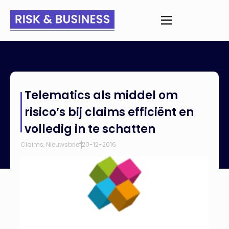
Home
>
Nieuws
>
Telematics als middel om risico’s bij claims
Telematics als middel om
efficiënt en volledig in te schatten
risico’s bij claims efficiënt en
volledig in te schatten
Claims
,
Nieuwsbrief
20-12-2016