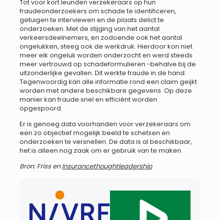
Tot voor kort leunden verzekeraars op hun
fraudeonderzoekers om schade te identificeren,
getuigen te interviewen en de plaats delict te
onderzoeken. Met de stijging van het aantal
verkeersdeelnemers, en zodoende ook het aantal
ongelukken, steeg ook de werkdruk. Hierdoor kon niet
meer elk ongeluk worden onderzocht en werd steeds
meer vertrouwd op schadeformulieren -behalve bij de
uitzonderlijke gevallen. Dit werkte fraude in de hand.
Tegenwoordig kan alle informatie rond een claim geijkt
worden met andere beschikbare gegevens. Op deze
manier kan fraude snel en efficiënt worden
opgespoord.
Er is genoeg data voorhanden voor verzekeraars om
een zo objectief mogelijk beeld te schetsen en
onderzoeken te versnellen. De data is al beschikbaar,
het is alleen nog zaak om er gebruik van te maken.
Bron: Friss en
Insurancethoughtleadership