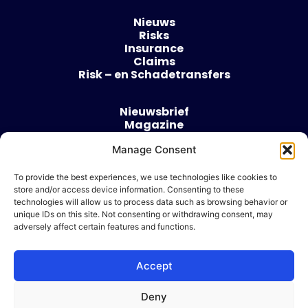
Nieuws
Risks
Insurance
Claims
Risk – en Schadetransfers
Nieuwsbrief
Magazine
Evenementen
Over
Manage Consent
Contact
To provide the best experiences, we use technologies like cookies to
store and/or access device information. Consenting to these
Algemene voorwaarden
technologies will allow us to process data such as browsing behavior or
Cookie beleid
unique IDs on this site. Not consenting or withdrawing consent, may
adversely affect certain features and functions.
Accept
Ik wil adverteren
Deny