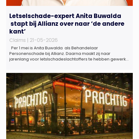
Letselschade-expert Anita Buwalda
stapt bij Allianz over naar ‘de andere
kant’
Claims |
21-05-2026
Per 1 mei is Anita Buwalda als Behandelaar
Personenschade bij Allianz. Daarna maakt zij naar
jarenlang voor letslschadeslachtoffers te hebben gewerkt
over maar ‘de betalende kant’ De afgelopen 3,5 jaar was
zij als zelfstandig letselschade-expert werkzaam onder de
naam van Buwalda Letselschade, waarin zij onder meer
werkzaam was voor ZLM, Ard Korevaar Personenschade,
Overtoom […]