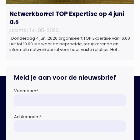
Netwerkborrel TOP Expertise op 4 juni
a.s
Claims |
14-05-2026
Donderdag 4 juni 2026 organiseert TOP Expertise van 16.00
uur tot 19.00 uur weer de beproefde, terugkerende en
informele netwerkborrel voor haar vaste relaties. Het
evenement vindt plaats bij ‘Prachtig’, de onder de
Erasmusbrug gelegen locatie aan de Willemsplein 77 in
Rotterdam
Meld je aan voor de nieuwsbrief
Voornaam
*
Achternaam
*