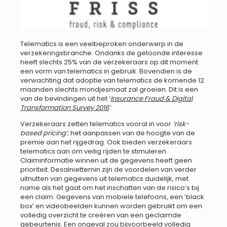
Telematics is een veelbeproken onderwerp in de
verzekeringsbranche. Ondanks de getoonde interesse
heeft slechts 25% van de verzekeraars op dit moment
een vorm van telematics in gebruik. Bovendien is de
verwachting dat adoptie van telematics de komende 12
maanden slechts mondjesmaat zal groeien. Dit is een
van de bevindingen uit het ‘
Insurance Fraud & Digital
Transformation Survey 2016
’
.
Verzekeraars zetten telematics vooral in voor
‘risk-
based pricing’
; het aanpassen van de hoogte van de
premie aan het rijgedrag. Ook bieden verzekeraars
telematics aan om veilig rijden te stimuleren.
Claiminformatie winnen uit de gegevens heeft geen
prioriteit. Desalniettemin zijn de voordelen van verder
uitnutten van gegevens uit telematics duidelijk, met
name als het gaat om het inschatten van de risico’s bij
een claim. Gegevens van mobiele telefoons, een ‘black
box’ en videobeelden kunnen worden gebruikt om een
volledig overzicht te creëren van een geclaimde
gebeurtenis. Een ongeval zou bijvoorbeeld volledig