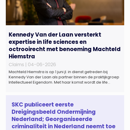
Kennedy Van der Laan versterkt
expertise in life sciences en
octrooirecht met benoeming Machteld
Hiemstra
Claims |
04-06-2026
Machteld Hiemstra is op 1 juni jl. in dienst getreden bij
Kennedy Van der Laan als partner binnen de praktijkgroep
Intellectueel Eigendom. Met haar komst wordt de life
sciences en octrooipraktijk van het Amsterdamse
advocatenkantoor verder versterkt. Machteld is
gespecialiseerd in nationale en internationale wet- en
regelgeving relevant voor de life sciences sector en de […]
SKC publiceert eerste
Dreigingsbeeld Ondermijning
Nederland; Georganiseerde
criminaliteit in Nederland neemt toe