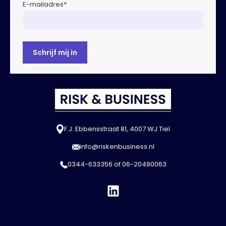
E-mailadres
*
F.J. Ebbensstraat 81, 4007 WJ Tiel
info@riskenbusiness.nl
0344-633356
of
06-20490063