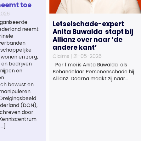
neemt toe
2026
ganiseerde
Letselschade-expert
 Nederland neemt
Anita Buwalda stapt bij
minele
Allianz over naar ‘de
verbanden
andere kant’
tschappelijke
Claims |
21-05-2026
 wonen en zorg,
 en bedrijven
Per 1 mei is Anita Buwalda als
nijpen en
Behandelaar Personenschade bij
en
Allianz. Daarna maakt zij naar
ich bewust en
jarenlang voor
manipuleren.
letslschadeslachtoffers te
 Dreigingsbeeld
hebben gewerkt over maar ‘de
derland (DON),
betalende kant’ De afgelopen 3,5
schreven door
jaar was zij als zelfstandig
 Kenniscentrum
letselschade-expert werkzaam
[…]
onder de naam van Buwalda
Letselschade, waarin zij onder
meer werkzaam was voor ZLM,