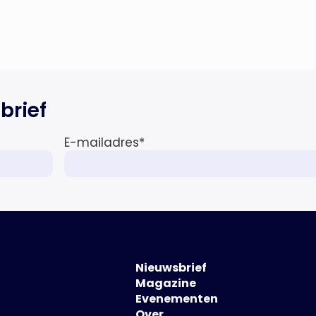
Ard Korevaar Personenschade,
Overtoom […]
brief
E-mailadres
*
Nieuwsbrief
Magazine
Evenementen
Over