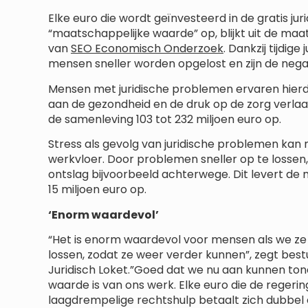
Elke euro die wordt geïnvesteerd in de gratis juri
“maatschappelijke waarde” op, blijkt uit de ma
van
SEO Economisch Onderzoek
. Dankzij tijdig
mensen sneller worden opgelost en zijn de nega
Mensen met juridische problemen ervaren hierd
aan de gezondheid en de druk op de zorg verlaa
de samenleving 103 tot 232 miljoen euro op.
Stress als gevolg van juridische problemen ka
werkvloer. Door problemen sneller op te lossen,
ontslag bijvoorbeeld achterwege. Dit levert de 
15 miljoen euro op.
‘Enorm waardevol’
“Het is enorm waardevol voor mensen als we z
lossen, zodat ze weer verder kunnen”, zegt best
Juridisch Loket.”Goed dat we nu aan kunnen to
waarde is van ons werk. Elke euro die de regering
laagdrempelige rechtshulp betaalt zich dubbel 