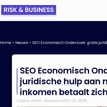
Home
>
Nieuws
>
SEO Economisch Onderzoek: gratis jurid
SEO Economisch Onde
juridische hulp aan
inkomen betaalt zich
Claims
,
Markt
,
Nieuwsbrief
19-02-2026