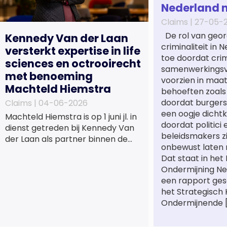
Nederland 
Claims |
27-05-
De rol van geor
Kennedy Van der Laan
criminaliteit in
versterkt expertise in life
toe doordat cri
sciences en octrooirecht
samenwerkings
met benoeming
voorzien in maa
Machteld Hiemstra
behoeften zoals
doordat burgers
Claims |
04-06-2026
een oogje dichtk
Machteld Hiemstra is op 1 juni jl. in
doordat politici 
dienst getreden bij Kennedy Van
beleidsmakers z
der Laan als partner binnen de
onbewust laten 
praktijkgroep Intellectueel
Dat staat in het
Eigendom. Met haar komst wordt
Ondermijning Ne
de life sciences en octrooipraktijk
een rapport ge
van het Amsterdamse
het Strategisch
advocatenkantoor verder
Ondermijnende 
versterkt. Machteld is
gespecialiseerd in nationale en