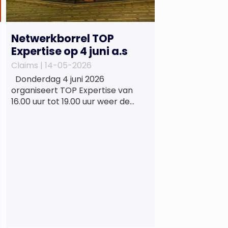
Netwerkborrel TOP
Expertise op 4 juni a.s
Claims |
14-05-2026
Donderdag 4 juni 2026
organiseert TOP Expertise van
16.00 uur tot 19.00 uur weer de
beproefde, terugkerende en
informele netwerkborrel voor
haar vaste relaties. Het
evenement vindt plaats bij
‘Prachtig’, de onder de
Erasmusbrug gelegen locatie aan
de Willemsplein 77 in Rotterdam