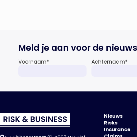
internationale wet- en
regelgeving relevant voor de life
sciences sector en de […]
Meld je aan voor de nieuws
Voornaam
*
Achternaam
*
Nieuws
Risks
Insurance
Claims