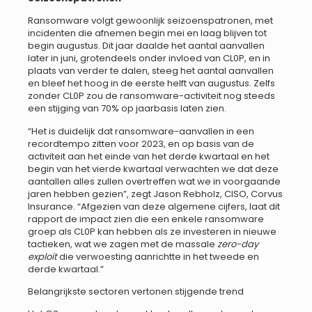
Ransomware volgt gewoonlijk seizoenspatronen, met
incidenten die afnemen begin mei en laag blijven tot
begin augustus. Dit jaar daalde het aantal aanvallen
later in juni, grotendeels onder invloed van CL0P, en in
plaats van verder te dalen, steeg het aantal aanvallen
en bleef het hoog in de eerste helft van augustus. Zelfs
zonder CL0P zou de ransomware-activiteit nog steeds
een stijging van 70% op jaarbasis laten zien.
“Het is duidelijk dat ransomware-aanvallen in een
recordtempo zitten voor 2023, en op basis van de
activiteit aan het einde van het derde kwartaal en het
begin van het vierde kwartaal verwachten we dat deze
aantallen alles zullen overtreffen wat we in voorgaande
jaren hebben gezien”, zegt Jason Rebholz, CISO, Corvus
Insurance. “Afgezien van deze algemene cijfers, laat dit
rapport de impact zien die een enkele ransomware
groep als CL0P kan hebben als ze investeren in nieuwe
tactieken, wat we zagen met de massale
zero-day
exploit
die verwoesting aanrichtte in het tweede en
derde kwartaal.”
Belangrijkste sectoren vertonen stijgende trend