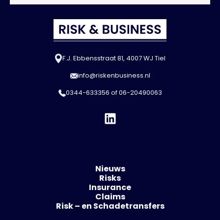
F.J. Ebbensstraat 81, 4007 WJ Tiel
info@riskenbusiness.nl
0344-633356
of
06-20490063
Nieuws
Risks
Insurance
Claims
Risk – en Schadetransfers