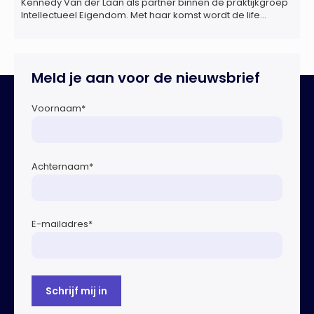
Kennedy Van der Laan als partner binnen de praktijkgroep
Intellectueel Eigendom. Met haar komst wordt de life
sciences en octrooipraktijk van het Amsterdamse
advocatenkantoor verder versterkt. Machteld is
gespecialiseerd in nationale en internationale wet- en
regelgeving relevant voor de life sciences sector en de […]
Meld je aan voor de nieuwsbrief
Voornaam
*
Achternaam
*
E-mailadres
*