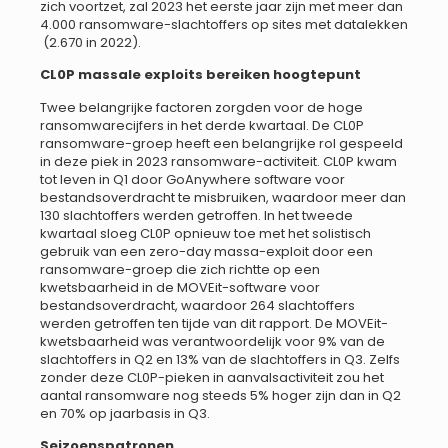
zich voortzet, zal 2023 het eerste jaar zijn met meer dan
4.000 ransomware-slachtoffers op sites met datalekken
(2.670 in 2022).
CL0P massale exploits bereiken hoogtepunt
Twee belangrijke factoren zorgden voor de hoge
ransomwarecijfers in het derde kwartaal. De CL0P
ransomware-groep heeft een belangrijke rol gespeeld
in deze piek in 2023 ransomware-activiteit. CL0P kwam
tot leven in Q1 door GoAnywhere software voor
bestandsoverdracht te misbruiken, waardoor meer dan
130 slachtoffers werden getroffen. In het tweede
kwartaal sloeg CL0P opnieuw toe met het solistisch
gebruik van een zero-day massa-exploit door een
ransomware-groep die zich richtte op een
kwetsbaarheid in de MOVEit-software voor
bestandsoverdracht, waardoor 264 slachtoffers
werden getroffen ten tijde van dit rapport. De MOVEit-
kwetsbaarheid was verantwoordelijk voor 9% van de
slachtoffers in Q2 en 13% van de slachtoffers in Q3. Zelfs
zonder deze CL0P-pieken in aanvalsactiviteit zou het
aantal ransomware nog steeds 5% hoger zijn dan in Q2
en 70% op jaarbasis in Q3.
Seizoenspatronen