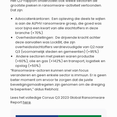
Het Q3-rapport onderzoekt ook welke sectoren de
grootste pieken in ransomware-activiteit vertoonden.
Dat zijn:
Advocatenkantoren: Een opleving die deels te wijten
is aan de ALPHV ransomware groep, die goed was
voor bijna een kwart van alle slachtoffers in deze
branche (+70%).
Overheidsinstellingen: De drijvende kracht achter
deze aanvallen was LockBit, die zijn
overheidsslachtoffers verdrievoudigde van Q2 naar
Q3 (voornamelijk steden en gemeenten) (+95%).
Andere sectoren met pieken waren productie
(+60%), olie en gas (+142%) en transport, logistiek en
opslag (+50%).
“Ransomware-actoren kunnen snel van focus
veranderen en geen enkele sector is immuun. Er is geen
beter moment om ervoor te zorgen dat de juiste
beveiligingsmaatregelen zijn genomen om de dreiging
te beperken,” aldus Rebholz.
Lees het volledige Corvus Q3 2023 Global Ransomware
Report
here
.