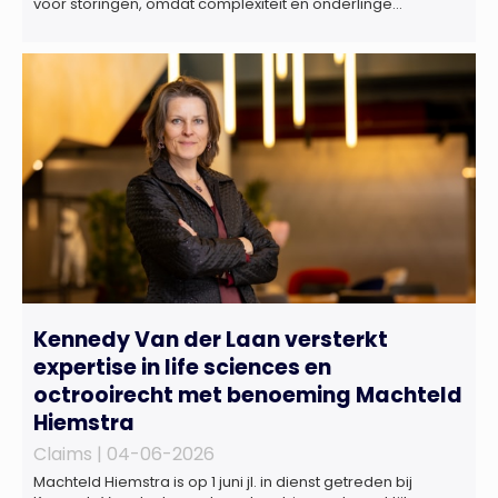
voor storingen, omdat complexiteit en onderlinge
afhankelijkheden toenemen. Dat blijkt uit nieuw onderzoek
van het NIPV naar zes innovatieve technologieën in de
energietransitie. Het NIPV onderzocht zes innovaties met
potentieel grote invloed op het toekomstige
energiesysteem. Het betreft systemen waarbij elektriciteit
of […]
Kennedy Van der Laan versterkt
expertise in life sciences en
octrooirecht met benoeming Machteld
Hiemstra
Claims |
04-06-2026
Machteld Hiemstra is op 1 juni jl. in dienst getreden bij