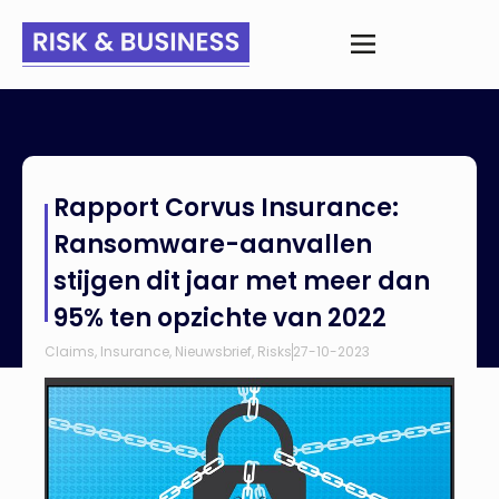
Home
>
Nieuws
>
Rapport Corvus Insurance: Ransomware-
Rapport Corvus Insurance:
aanvallen stijgen dit jaar met meer dan 95% ten opzichte van
2022
Ransomware-aanvallen
stijgen dit jaar met meer dan
95% ten opzichte van 2022
Claims
,
Insurance
,
Nieuwsbrief
,
Risks
27-10-2023