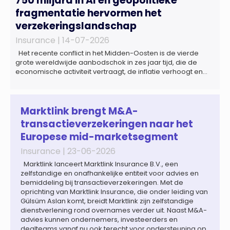
750 miljard in AI en geopolitieke
fragmentatie hervormen het
verzekeringslandschap
Insurance |
14-07-2026
Het recente conflict in het Midden-Oosten is de vierde
grote wereldwijde aanbodschok in zes jaar tijd, die de
economische activiteit vertraagt, de inflatie verhoogt en
een bredere verschuiving naar een meer
gefragmenteerde wereldeconomie versterkt. Tegen deze
achtergrond zal de groei van de totale premie-inkomsten
wereldwijd naar verwachting afnemen tot 1,3% in reële
Marktlink brengt M&A-
termen in […]
transactieverzekeringen naar het
Europese mid-marketsegment
Insurance |
23-06-2026
Marktlink lanceert Marktlink Insurance B.V., een
zelfstandige en onafhankelijke entiteit voor advies en
bemiddeling bij transactieverzekeringen. Met de
oprichting van Marktlink Insurance, die onder leiding van
Gülsüm Aslan komt, breidt Marktlink zijn zelfstandige
dienstverlening rond overnames verder uit. Naast M&A-
advies kunnen ondernemers, investeerders en
dealteams vanaf nu ook terecht voor ondersteuning op