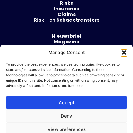
Risks
Insurance
Claims
Risk – en Schadetransfers
Nieuwsbrief
Magazine
Evenementen
Manage Consent
Over
Contact
To provide the best experiences, we use technologies like cookies to
store and/or access device information. Consenting to these
Algemene voorwaarden
technologies will allow us to process data such as browsing behavior or
Cookie beleid
unique IDs on this site. Not consenting or withdrawing consent, may
adversely affect certain features and functions.
Accept
Ik wil adverteren
Deny
© 2026 Risk & Business
View preferences