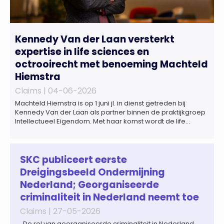
Kennedy Van der Laan versterkt
expertise in life sciences en
octrooirecht met benoeming Machteld
Hiemstra
Claims |
04-06-2026
Machteld Hiemstra is op 1 juni jl. in dienst getreden bij
Kennedy Van der Laan als partner binnen de praktijkgroep
Intellectueel Eigendom. Met haar komst wordt de life
sciences en octrooipraktijk van het Amsterdamse
advocatenkantoor verder versterkt. Machteld is
gespecialiseerd in nationale en internationale wet- en
regelgeving relevant voor de life sciences sector en de […]
SKC publiceert eerste
Dreigingsbeeld Ondermijning
Nederland; Georganiseerde
criminaliteit in Nederland neemt toe
Claims |
27-05-2026
De rol van georganiseerde criminaliteit in Nederland