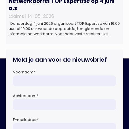
Netwerkborrel TOP Expertise op 4 juni
a.s
Claims |
14-05-2026
Donderdag 4 juni 2026 organiseert TOP Expertise van 16.00
uur tot 19.00 uur weer de beproefde, terugkerende en
informele netwerkborrel voor haar vaste relaties. Het
evenement vindt plaats bij ‘Prachtig’, de onder de
Erasmusbrug gelegen locatie aan de Willemsplein 77 in
Rotterdam
Meld je aan voor de nieuwsbrief
Voornaam
*
Achternaam
*
E-mailadres
*