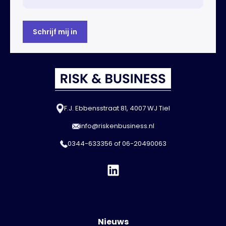
F.J. Ebbensstraat 81, 4007 WJ Tiel
info@riskenbusiness.nl
0344-633356
of
06-20490063
Nieuws