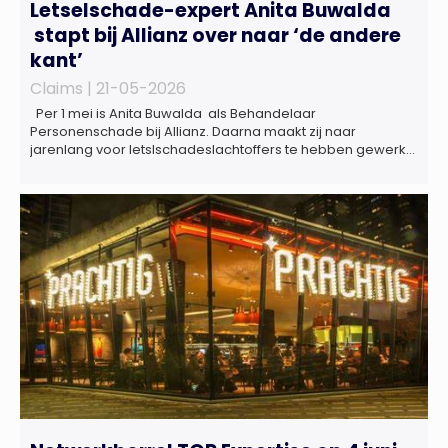
Letselschade-expert Anita Buwalda
stapt bij Allianz over naar ‘de andere
kant’
Claims |
21-05-2026
Per 1 mei is Anita Buwalda als Behandelaar
Personenschade bij Allianz. Daarna maakt zij naar
jarenlang voor letslschadeslachtoffers te hebben gewerkt
over maar ‘de betalende kant’ De afgelopen 3,5 jaar was
zij als zelfstandig letselschade-expert werkzaam onder de
naam van Buwalda Letselschade, waarin zij onder meer
werkzaam was voor ZLM, Ard Korevaar Personenschade,
Overtoom […]