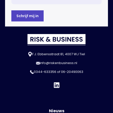
F.J. Ebbensstraat 81, 4007 WJ Tiel
info@riskenbusiness.nl
0344-633356
of
06-20490063
Nieuws