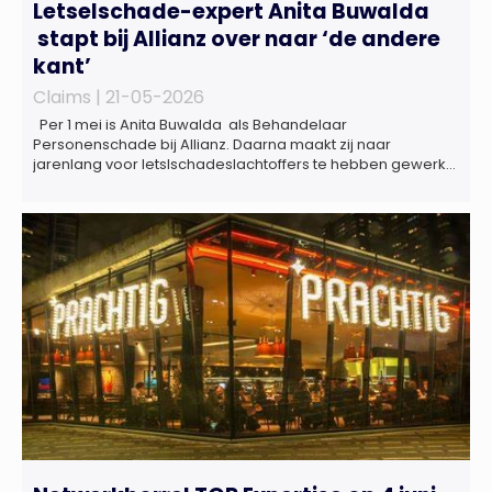
Letselschade-expert Anita Buwalda
stapt bij Allianz over naar ‘de andere
kant’
Claims |
21-05-2026
Per 1 mei is Anita Buwalda als Behandelaar
Personenschade bij Allianz. Daarna maakt zij naar
jarenlang voor letslschadeslachtoffers te hebben gewerkt
over maar ‘de betalende kant’ De afgelopen 3,5 jaar was
zij als zelfstandig letselschade-expert werkzaam onder de
naam van Buwalda Letselschade, waarin zij onder meer
werkzaam was voor ZLM, Ard Korevaar Personenschade,
Overtoom […]