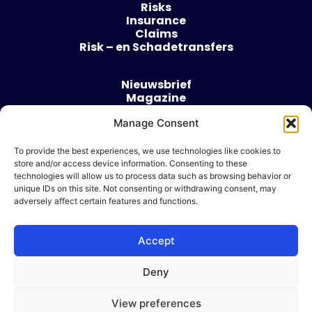
Risks
Insurance
Claims
Risk – en Schadetransfers
Nieuwsbrief
Magazine
Evenementen
Manage Consent
Over
Contact
To provide the best experiences, we use technologies like cookies to
store and/or access device information. Consenting to these
Algemene voorwaarden
technologies will allow us to process data such as browsing behavior or
Cookie beleid
unique IDs on this site. Not consenting or withdrawing consent, may
adversely affect certain features and functions.
Accept
Ik wil adverteren
Deny
© 2026 Risk & Business
View preferences