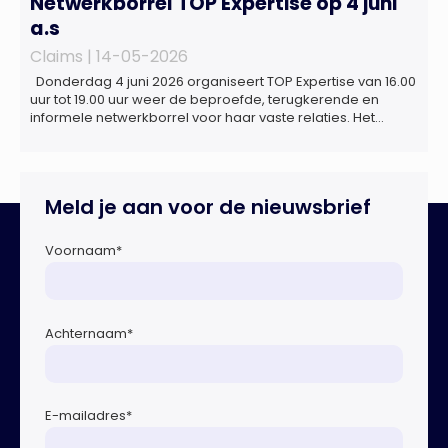
Netwerkborrel TOP Expertise op 4 juni
a.s
Claims |
14-05-2026
Donderdag 4 juni 2026 organiseert TOP Expertise van 16.00
uur tot 19.00 uur weer de beproefde, terugkerende en
informele netwerkborrel voor haar vaste relaties. Het
evenement vindt plaats bij ‘Prachtig’, de onder de
Erasmusbrug gelegen locatie aan de Willemsplein 77 in
Rotterdam
Meld je aan voor de nieuwsbrief
Voornaam
*
Achternaam
*
E-mailadres
*