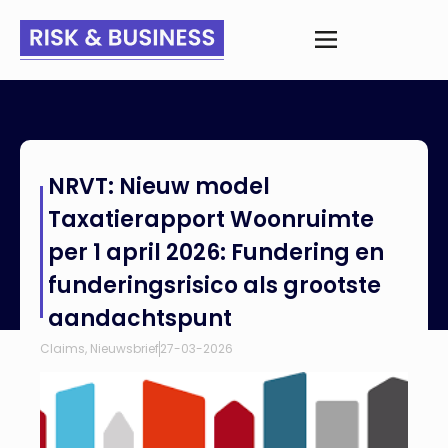
Home
>
Nieuws
>
NRVT: Nieuw model Taxatierapport
NRVT: Nieuw model
Woonruimte per 1 april 2026: Fundering en funderingsrisico als
grootste aandachtspunt
Taxatierapport Woonruimte
per 1 april 2026: Fundering en
funderingsrisico als grootste
aandachtspunt
Claims
,
Nieuwsbrief
27-03-2026