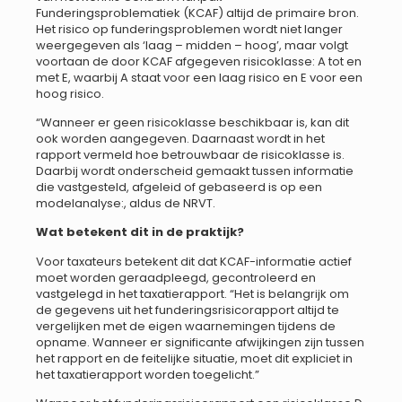
Funderingsproblematiek (KCAF) altijd de primaire bron.
Het risico op funderingsproblemen wordt niet langer
weergegeven als ‘laag – midden – hoog’, maar volgt
voortaan de door KCAF afgegeven risicoklasse: A tot en
met E, waarbij A staat voor een laag risico en E voor een
hoog risico.
“Wanneer er geen risicoklasse beschikbaar is, kan dit
ook worden aangegeven. Daarnaast wordt in het
rapport vermeld hoe betrouwbaar de risicoklasse is.
Daarbij wordt onderscheid gemaakt tussen informatie
die vastgesteld, afgeleid of gebaseerd is op een
modelanalyse:, aldus de NRVT.
Wat betekent dit in de praktijk?
Voor taxateurs betekent dit dat KCAF-informatie actief
moet worden geraadpleegd, gecontroleerd en
vastgelegd in het taxatierapport. “Het is belangrijk om
de gegevens uit het funderingsrisicorapport altijd te
vergelijken met de eigen waarnemingen tijdens de
opname. Wanneer er significante afwijkingen zijn tussen
het rapport en de feitelijke situatie, moet dit expliciet in
het taxatierapport worden toegelicht.”