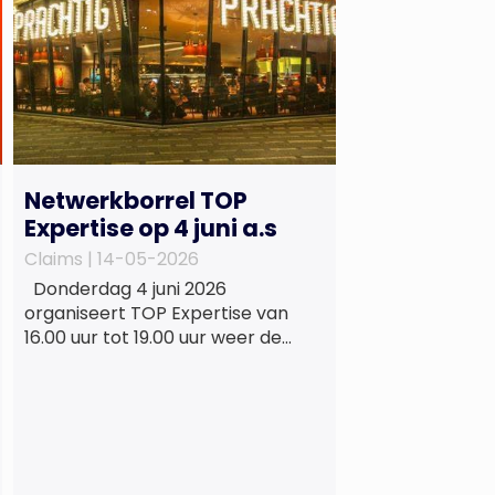
Netwerkborrel TOP
Expertise op 4 juni a.s
Claims |
14-05-2026
Donderdag 4 juni 2026
organiseert TOP Expertise van
16.00 uur tot 19.00 uur weer de
beproefde, terugkerende en
informele netwerkborrel voor
haar vaste relaties. Het
evenement vindt plaats bij
‘Prachtig’, de onder de
Erasmusbrug gelegen locatie aan