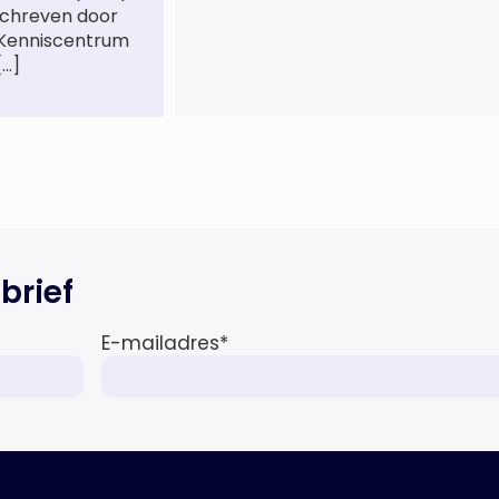
schreven door
jaar was zij als zelfstandig
 Kenniscentrum
letselschade-expert werkzaam
[…]
onder de naam van Buwalda
Letselschade, waarin zij onder
meer werkzaam was voor ZLM,
Ard Korevaar Personenschade,
Overtoom […]
brief
E-mailadres
*