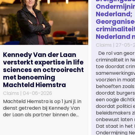
Ondermijni
Nederland;
Georganise
criminaliteit
Nederland 
Claims |
27-05-
De rol van geor
Kennedy Van der Laan
criminaliteit in
versterkt expertise in life
toe doordat cri
sciences en octrooirecht
samenwerkings
met benoeming
voorzien in maa
Machteld Hiemstra
behoeften zoals
doordat burgers
Claims |
04-06-2026
een oogje dichtk
Machteld Hiemstra is op 1 juni jl. in
doordat politici 
dienst getreden bij Kennedy Van
beleidsmakers z
der Laan als partner binnen de
onbewust laten 
praktijkgroep Intellectueel
Dat staat in het
Eigendom. Met haar komst wordt
Ondermijning Ne
de life sciences en octrooipraktijk