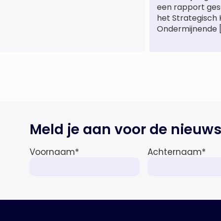
een rapport ge
van het Amsterdamse
het Strategisch
advocatenkantoor verder
Ondermijnende 
versterkt. Machteld is
gespecialiseerd in nationale en
internationale wet- en
regelgeving relevant voor de life
sciences sector en de […]
Meld je aan voor de nieuws
Voornaam
*
Achternaam
*