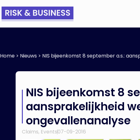
Home
>
Nieuws
>
NIS bijeenkomst 8 september a.s.: aan
NIS bijeenkomst 8 se
aansprakelijkheid w
ongevallenanalyse
Claims
,
Events
07-09-2016