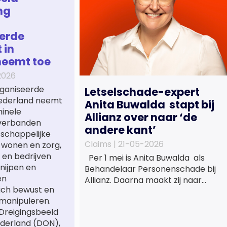
ng
erde
 in
neemt toe
2026
ganiseerde
Letselschade-expert
 Nederland neemt
Anita Buwalda stapt bij
minele
Allianz over naar ‘de
verbanden
andere kant’
tschappelijke
Claims |
21-05-2026
 wonen en zorg,
 en bedrijven
Per 1 mei is Anita Buwalda als
nijpen en
Behandelaar Personenschade bij
en
Allianz. Daarna maakt zij naar
ich bewust en
jarenlang voor
manipuleren.
letslschadeslachtoffers te
 Dreigingsbeeld
hebben gewerkt over maar ‘de
derland (DON),
betalende kant’ De afgelopen 3,5