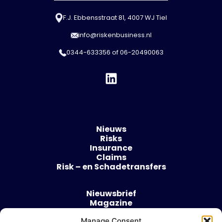
F.J. Ebbensstraat 81, 4007 WJ Tiel
info@riskenbusiness.nl
0344-633356
of
06-20490063
Nieuws
Risks
Insurance
Claims
Risk – en Schadetransfers
Nieuwsbrief
Magazine
Evenementen
Over
Manage Consent