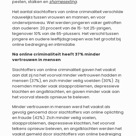
pesten, stalken en
shamesexting
.
Het aantal slachtoffers van online criminaliteit verschilde
nauwelijks tussen vrouwen en mannen, en voor
onderwijsniveau. Wel werden jongeren vaker getroffen
dan ouderen: 20 procent van de 15- tot 25-jarigen,
tegenover 10% van de 65-plussers. Het verschil tussen
jongere en oudere leeftijdsgroepen was het grootst bij
online bedreiging en intimidatie.
Na online criminaliteit heeft 37% minder
vertrouwen in mensen
Slachtoffers van online criminaliteit gaven het vaakst
aan dat zij na het voorval minder vertrouwen hadden in
mensen (37%), en zich minder veilig voelden (30%). Zij
noemden minder vaak slaapproblemen, depressieve
klachten en angstklachten, en gaven minder vaak aan
het voorval steeds opnieuw te beleven.
Minder vertrouwen in mensen werd het vaakst als
gevolg genoemd door slachtoffers van online oplichting
en fraude (42%). Zich minder veilig voelen,
slaapproblemen, depressieve klachten, het voorval
telkens opnieuw beleven, en angstklachten werden het
vaakst gemeld door slachtoffers van online bedreiging