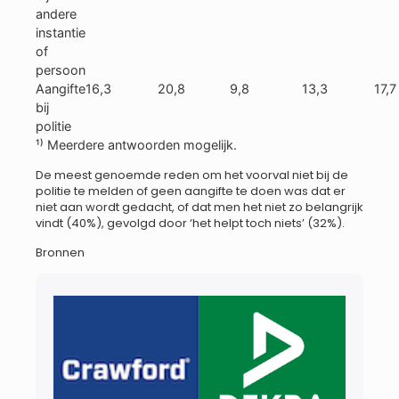
andere
instantie
of
persoon
Aangifte
16,3
20,8
9,8
13,3
17,7
bij
politie
¹⁾ Meerdere antwoorden mogelijk.
De meest genoemde reden om het voorval niet bij de
politie te melden of geen aangifte te doen was dat er
niet aan wordt gedacht, of dat men het niet zo belangrijk
vindt (40%), gevolgd door ‘het helpt toch niets’ (32%).
Bronnen