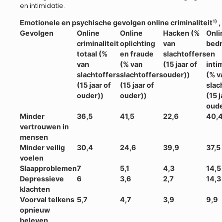
en intimidatie.
Emotionele en psychische gevolgen online criminaliteit¹
⁾
,
Gevolgen
Online
Online
Hacken (%
Onli
criminaliteit
oplichting
van
bedr
totaal (%
en fraude
slachtoffers
en
van
(% van
(15 jaar of
inti
slachtoffers
slachtoffers
ouder))
(% v
(15 jaar of
(15 jaar of
slac
ouder))
ouder))
(15 j
oude
Minder
36,5
41,5
22,6
40,
vertrouwen in
mensen
Minder veilig
30,4
24,6
39,9
37,5
voelen
Slaapproblemen
7
5,1
4,3
14,5
Depressieve
6
3,6
2,7
14,3
klachten
Voorval telkens
5,7
4,7
3,9
9,9
opnieuw
beleven