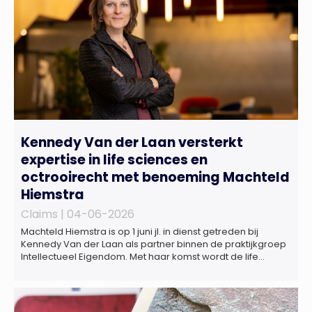
Kennedy Van der Laan versterkt
expertise in life sciences en
octrooirecht met benoeming Machteld
Hiemstra
Claims |
04-06-2026
Machteld Hiemstra is op 1 juni jl. in dienst getreden bij
Kennedy Van der Laan als partner binnen de praktijkgroep
Intellectueel Eigendom. Met haar komst wordt de life
sciences en octrooipraktijk van het Amsterdamse
advocatenkantoor verder versterkt. Machteld is
gespecialiseerd in nationale en internationale wet- en
regelgeving relevant voor de life sciences sector en de […]