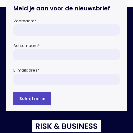
Dreigingsbeeld Ondermijning Nederland (DON), een
Meld je aan voor de nieuwsbrief
rapport geschreven door het Strategisch Kenniscentrum
Ondermijnende […]
Voornaam
*
Achternaam
*
E-mailadres
*