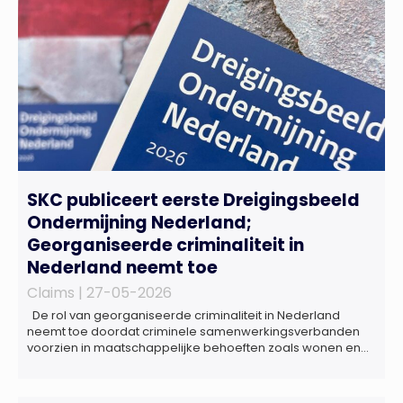
SKC publiceert eerste Dreigingsbeeld
Ondermijning Nederland;
Georganiseerde criminaliteit in
Nederland neemt toe
Claims |
27-05-2026
De rol van georganiseerde criminaliteit in Nederland
neemt toe doordat criminele samenwerkingsverbanden
voorzien in maatschappelijke behoeften zoals wonen en
zorg, doordat burgers en bedrijven een oogje dichtknijpen
en doordat politici en beleidsmakers zich bewust en
onbewust laten manipuleren. Dat staat in het