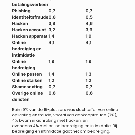
betalingsverkeer
Phishing
0,7
0,7
Identiteitsfraude
0,6
0,5
Hacken
3,9
4,6
Hacken account
3,2
3,6
Hacken apparaat
1,4
1,9
Online
4,1
4,1
bedreiging en
intimidatie
Online
1,9
1,9
bedreiging
Online pesten
1,4
1,3
Online stalken
1,2
1,2
Shamesexting
0,7
0,7
Overige online
0,6
0,6
delicten
Ruim 9% van de 15-plussers was slachtoffer van online
oplichting en fraude, vooral van aankoopfraude (7%),
4% kwam in aanraking met hacken, en
eveneens 4% met online bedreiging en intimidatie. Bij
bedreiging en intimidatie gaat het om bedreiging,