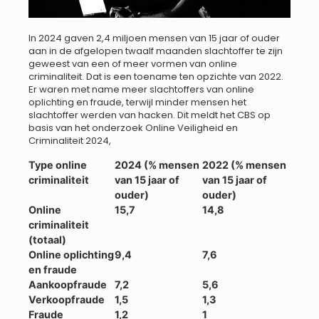
In 2024 gaven 2,4 miljoen mensen van 15 jaar of ouder
aan in de afgelopen twaalf maanden slachtoffer te zijn
geweest van een of meer vormen van online
criminaliteit. Dat is een toename ten opzichte van 2022.
Er waren met name meer slachtoffers van online
oplichting en fraude, terwijl minder mensen het
slachtoffer werden van hacken. Dit meldt het CBS op
basis van het onderzoek Online Veiligheid en
Criminaliteit 2024,
Type online
2024 (% mensen
2022 (% mensen
criminaliteit
van 15 jaar of
van 15 jaar of
ouder)
ouder)
Online
15,7
14,8
criminaliteit
(totaal)
Online oplichting
9,4
7,6
en fraude
Aankoopfraude
7,2
5,6
Verkoopfraude
1,5
1,3
Fraude
1,2
1