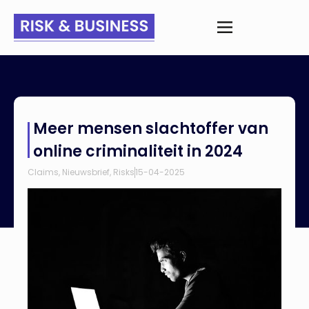
Home
>
Nieuws
>
Meer mensen slachtoffer van online
Meer mensen slachtoffer van
criminaliteit in 2024
online criminaliteit in 2024
Claims
,
Nieuwsbrief
,
Risks
15-04-2025