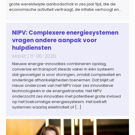
grote wereldwijde aanbodschok in zes jaar tijd, die de
economische activiteit vertraagt, de inflatie verhoogt en
een bredere verschuiving naar een meer
gefragmenteerde wereldeconomie versterkt. Tegen deze
achtergrond zal de groei van de totale premie-inkomsten
wereldwijd naar verwachting afnemen tot 1,3% in reële
NIPV: Complexere energiesystemen
termen in […]
vragen andere aanpak voor
hulpdiensten
Markt |
11-06-2026
Nieuwe energie-innovaties combineren opslag,
conversie en transport steeds vaker in één systeem
dat gevoeliger is voor storingen, omdat complexiteit en
onderlinge afhankelijkheden toenemen. Dat blijkt uit
nieuw onderzoek van het NIPV naar zes innovatieve
technologieën in de energietransitie. Het NIPV
onderzocht zes innovaties met potentieel grote invloed
op het toekomstige energiesysteem. Het betreft
systemen waarbij elektriciteit of […]