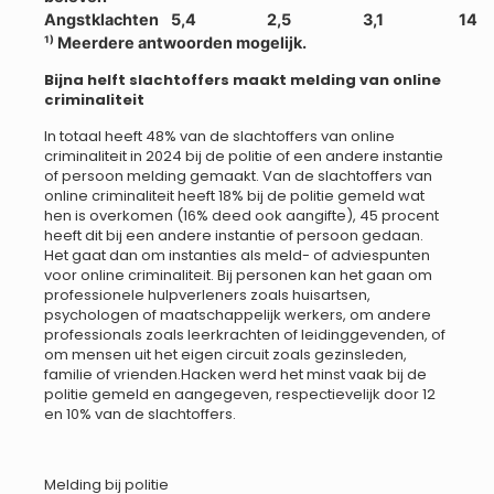
Angstklachten
5,4
2,5
3,1
14
¹
⁾
Meerdere antwoorden mogelijk.
Bijna helft slachtoffers maakt melding van online
criminaliteit
In totaal heeft 48% van de slachtoffers van online
criminaliteit in 2024 bij de politie of een andere instantie
of persoon melding gemaakt. Van de slachtoffers van
online criminaliteit heeft 18% bij de politie gemeld wat
hen is overkomen (16% deed ook aangifte), 45 procent
heeft dit bij een andere instantie of persoon gedaan.
Het gaat dan om instanties als meld- of adviespunten
voor online criminaliteit. Bij personen kan het gaan om
professionele hulpverleners zoals huisartsen,
psychologen of maatschappelijk werkers, om andere
professionals zoals leerkrachten of leidinggevenden, of
om mensen uit het eigen circuit zoals gezinsleden,
familie of vrienden.Hacken werd het minst vaak bij de
politie gemeld en aangegeven, respectievelijk door 12
en 10% van de slachtoffers.
Melding bij politie