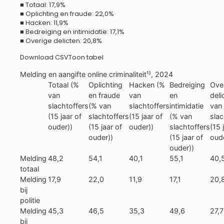
■ Totaal: 17,9%
■ Oplichting en fraude: 22,0%
■ Hacken: 11,9%
■ Bedreiging en intimidatie: 17,1%
■ Overige delicten: 20,8%
Download CSVToon tabel
Melding en aangifte online criminaliteit¹⁾, 2024
Totaal (%
Oplichting
Hacken (%
Bedreiging
Ove
van
en fraude
van
en
deli
slachtoffers
(% van
slachtoffers
intimidatie
van
(15 jaar of
slachtoffers
(15 jaar of
(% van
slac
ouder))
(15 jaar of
ouder))
slachtoffers
(15 
ouder))
(15 jaar of
oude
ouder))
Melding
48,2
54,1
40,1
55,1
40,
totaal
Melding
17,9
22,0
11,9
17,1
20,
bij
politie
Melding
45,3
46,5
35,3
49,6
27,7
bij