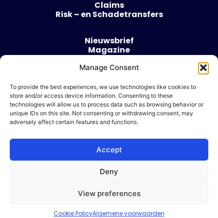
Claims
Risk – en Schadetransfers
Nieuwsbrief
Magazine
Evenementen
Manage Consent
Over
Contact
To provide the best experiences, we use technologies like cookies to
store and/or access device information. Consenting to these
Algemene voorwaarden
technologies will allow us to process data such as browsing behavior or
Cookie beleid
unique IDs on this site. Not consenting or withdrawing consent, may
adversely affect certain features and functions.
Accept
Ik wil adverteren
Deny
© 2026 Risk & Business
View preferences
| Design & Development door
WP Masters
Cookie Policy
Algemene voorwaarden