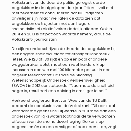
Volkskrant van de door de politie geregistreerde
ongelukken in de afgelopen drie jaar. “Hieruit valt niet
met zekerheid te concluderen dat 130-trajecten
onveiliger zijn, maar wel laten de data zien dat
ongelukken op trajecten met een hogere
snelheidslimiet relatief vaker dodelijk aflopen. Ook in
2014 en 2013 is dit patroon waar te nemen”, aldus de
Volkskrant- journalisten
De cijfers onderschrijven de theorie dat ongelukken bij
een hogere snelheid leiden tot ernstiger lichamelijk
letsel. Wie 120 of 130 rijdt en op een paal of andere
weggebruiker botst, moet een veel hardere klap
incasseren dan wie met 100 kilometer per uur in een
ongeluk terechtkomt. Of zoals de Stichting
Wetenschappelijk Onderzoek Verkeersveiligheid
(SWOV) in 2012 constateerde: “Naarmate de snelheid
hoger is, resulteert een botsing in ernstiger letsel.”
Verkeershoogleraar Bert van Wee van de TU Delft
beaamt de conclusies van de Volkskrant. “Dit resultaat
verbaast me geenszins.’Hij werkte in 2011 mee aan een
onderzoek van Rijkswaterstaat naar de te verwachten
effecten van de snelheidsverhoging. De kans op
ongevallen én op een ernstiger afloop neemt toe, zegt