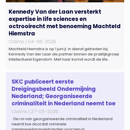
Kennedy Van der Laan versterkt
expertise in life sciences en
octrooirecht met benoeming Machteld
Hiemstra
Claims |
04-06-2026
Machteld Hiemstra is op 1 juni jl. in dienst getreden bij
Kennedy Van der Laan als partner binnen de praktijkgroep
Intellectueel Eigendom. Met haar komst wordt de life
sciences en octrooipraktijk van het Amsterdamse
advocatenkantoor verder versterkt. Machteld is
gespecialiseerd in nationale en internationale wet- en
regelgeving relevant voor de life sciences sector en de […]
SKC publiceert eerste
Dreigingsbeeld Ondermijning
Nederland; Georganiseerde
criminaliteit in Nederland neemt toe
Claims |
27-05-2026
De rol van georganiseerde criminaliteit in Nederland
neemt toe doordat criminele
samenwerkingsverbanden voorzien in