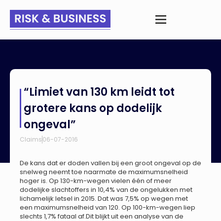
Home
>
Nieuws
>
“Limiet van 130 km leidt tot grotere kans op
“Limiet van 130 km leidt tot
dodelijk ongeval”
grotere kans op dodelijk
ongeval”
Claims
06-07-2016
De kans dat er doden vallen bij een groot ongeval op de
snelweg neemt toe naarmate de maximumsnelheid
hoger is. Op 130-km-wegen vielen één of meer
dodelijke slachtoffers in 10,4% van de ongelukken met
lichamelijk letsel in 2015. Dat was 7,5% op wegen met
een maximumsnelheid van 120. Op 100-km-wegen liep
slechts 1,7% fataal af.Dit blijkt uit een analyse van de