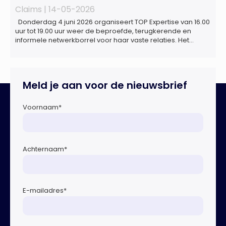
Claims |
14-05-2026
Donderdag 4 juni 2026 organiseert TOP Expertise van 16.00
uur tot 19.00 uur weer de beproefde, terugkerende en
informele netwerkborrel voor haar vaste relaties. Het
evenement vindt plaats bij ‘Prachtig’, de onder de
Erasmusbrug gelegen locatie aan de Willemsplein 77 in
Rotterdam
Meld je aan voor de nieuwsbrief
Voornaam
*
Achternaam
*
E-mailadres
*