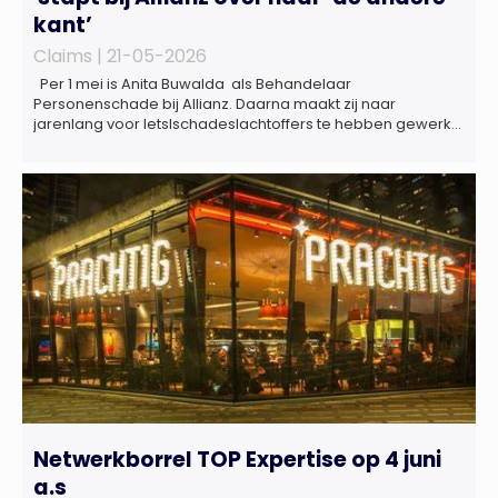
kant’
Claims |
21-05-2026
Per 1 mei is Anita Buwalda als Behandelaar
Personenschade bij Allianz. Daarna maakt zij naar
jarenlang voor letslschadeslachtoffers te hebben gewerkt
over maar ‘de betalende kant’ De afgelopen 3,5 jaar was
zij als zelfstandig letselschade-expert werkzaam onder de
naam van Buwalda Letselschade, waarin zij onder meer
werkzaam was voor ZLM, Ard Korevaar Personenschade,
Overtoom […]
Netwerkborrel TOP Expertise op 4 juni
a.s