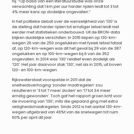
hij. “Op basis van een literatuurstudie was onze
verwachting dat 1 km per uur harder rijden leidt tot 3 tot
4% meer kans op dodelijke ongevallen.”
In het politieke debat over de wenselijkheid van ‘130’ is
de stelling dat harder rijden tot ernstiger letsel leidt niet
eerder met statistieken onderbouwd. Uit de BRON-data
blijken duidelijke verschillen. In 2015 liepen op 130-km-
wegen 26 van de 250 ongelukken met fysiek letsel fataal
af, op 120-km-wegen was dit het geval bij 29 van de 387
ongelukken en op 100-km-wegen bij 6 van de 352
ongevallen. In 2014 was ‘130’ relatief even dodelijk als
‘120’. Het jaar daarvoor stak ‘130’, net als in 2015, uit boven
120- en 100-km-wegen.
Rijkswaterstaat voorspelde in 2011 dat de
snelheidsverhoging ‘zonder maatregelen’ zou
resulteren in ‘3 tot 7 meer doden’ en ’17 tot 34 meer
ernstig gewonden’. Toch gaf het rapport groen licht voor
de invoering van ‘130’, mits die gepaard ging met extra
veiligheidsmaatregelen. Sinds 2012 is het aantal 130-km-
wegen uitgebreid van 46%t van de snelwegen tot ruim
60% per april dit jaar.