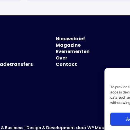
Nieuwsbrief
Magazine
Evenementen
Over
hadetransfers
Contact
To provide t
access devic
data such as
withdrawing
A
 & Business
| Design & Development door
WP Masters