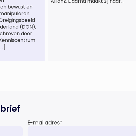
en
Allianz. Daarna maakt zij naar
ich bewust en
jarenlang voor
manipuleren.
letslschadeslachtoffers te
 Dreigingsbeeld
hebben gewerkt over maar ‘de
derland (DON),
betalende kant’ De afgelopen 3,5
schreven door
jaar was zij als zelfstandig
 Kenniscentrum
letselschade-expert werkzaam
[…]
onder de naam van Buwalda
Letselschade, waarin zij onder
meer werkzaam was voor ZLM,
Ard Korevaar Personenschade,
Overtoom […]
brief
E-mailadres
*