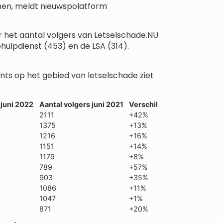
omen, meldt nieuwspolatform
ar het aantal volgers van Letselschade.NU
hulpdienst (453) en de LSA (314).
ts op het gebied van letselschade ziet
 juni 2022
Aantal volgers juni 2021
Verschil
2111
+42%
1375
+13%
1216
+16%
1151
+14%
1179
+8%
789
+57%
903
+35%
1086
+11%
1047
+1%
871
+20%