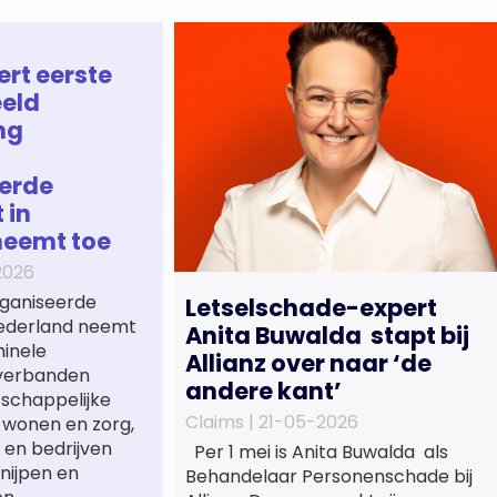
ert eerste
eld
ng
erde
 in
neemt toe
2026
ganiseerde
Letselschade-expert
 Nederland neemt
Anita Buwalda stapt bij
minele
Allianz over naar ‘de
verbanden
andere kant’
tschappelijke
Claims |
21-05-2026
 wonen en zorg,
 en bedrijven
Per 1 mei is Anita Buwalda als
nijpen en
Behandelaar Personenschade bij