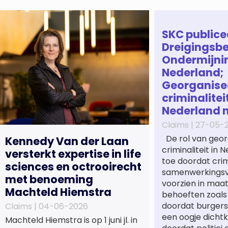
SKC publice
Dreigingsbe
Ondermijni
Nederland;
Georganise
criminaliteit
Nederland 
Claims |
27-05-
De rol van geor
Kennedy Van der Laan
criminaliteit in
versterkt expertise in life
toe doordat cri
sciences en octrooirecht
samenwerkings
met benoeming
voorzien in maa
Machteld Hiemstra
behoeften zoals
doordat burgers
Claims |
04-06-2026
een oogje dichtk
Machteld Hiemstra is op 1 juni jl. in