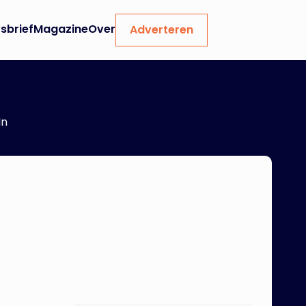
sbrief
Magazine
Over
Adverteren
In