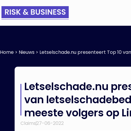
Home
>
Nieuws
>
Letselschade.nu presenteert Top 10 van
Letselschade.nu pres
van letselschadebed
meeste volgers op L
Claims
27-06-2022