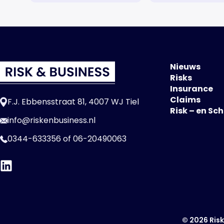
Nieuws
Risks
Insurance
Claims
F.J. Ebbensstraat 81, 4007 WJ Tiel
Risk – en Sc
info@riskenbusiness.nl
0344-633356
of
06-20490063
© 2026 Risk