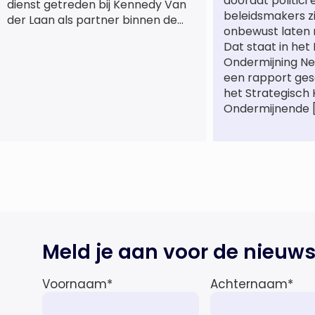
doordat politici 
dienst getreden bij Kennedy Van
beleidsmakers z
der Laan als partner binnen de
onbewust laten 
praktijkgroep Intellectueel
Dat staat in het
Eigendom. Met haar komst wordt
Ondermijning Ne
de life sciences en octrooipraktijk
een rapport ge
van het Amsterdamse
het Strategisch
advocatenkantoor verder
Ondermijnende 
versterkt. Machteld is
gespecialiseerd in nationale en
internationale wet- en
regelgeving relevant voor de life
sciences sector en de […]
Meld je aan voor de nieuws
Voornaam
*
Achternaam
*