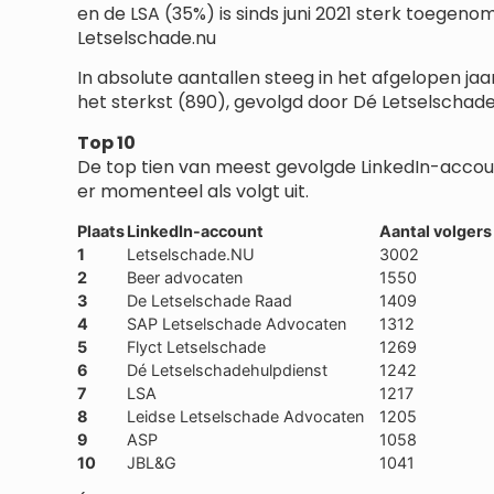
en de LSA (35%) is sinds juni 2021 sterk toegen
Letselschade.nu
In absolute aantallen steeg in het afgelopen ja
het sterkst (890), gevolgd door Dé Letselschade
Top 10
De top tien van meest gevolgde LinkedIn-accoun
er momenteel als volgt uit.
Plaats
LinkedIn-account
Aantal volgers
1
Letselschade.NU
3002
2
Beer advocaten
1550
3
De Letselschade Raad
1409
4
SAP Letselschade Advocaten
1312
5
Flyct Letselschade
1269
6
Dé Letselschadehulpdienst
1242
7
LSA
1217
8
Leidse Letselschade Advocaten
1205
9
ASP
1058
10
JBL&G
1041