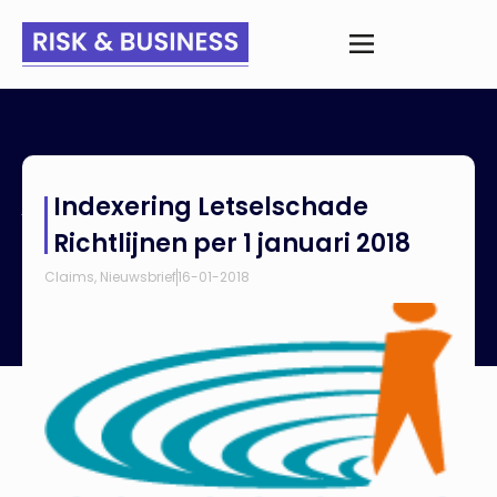
Home
>
Nieuws
>
Indexering Letselschade Richtlijnen per 1
Indexering Letselschade
januari 2018
Richtlijnen per 1 januari 2018
Claims
,
Nieuwsbrief
16-01-2018