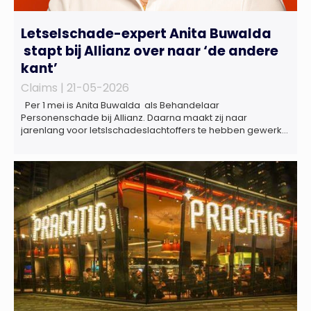
Letselschade-expert Anita Buwalda
stapt bij Allianz over naar ‘de andere
kant’
Claims |
21-05-2026
Per 1 mei is Anita Buwalda als Behandelaar
Personenschade bij Allianz. Daarna maakt zij naar
jarenlang voor letslschadeslachtoffers te hebben gewerkt
over maar ‘de betalende kant’ De afgelopen 3,5 jaar was
zij als zelfstandig letselschade-expert werkzaam onder de
naam van Buwalda Letselschade, waarin zij onder meer
werkzaam was voor ZLM, Ard Korevaar Personenschade,
Overtoom […]