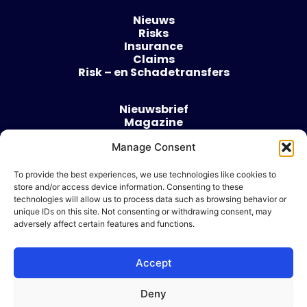
Nieuws
Risks
Insurance
Claims
Risk – en Schadetransfers
Nieuwsbrief
Magazine
Evenementen
Manage Consent
Over
Contact
To provide the best experiences, we use technologies like cookies to
store and/or access device information. Consenting to these
Algemene voorwaarden
technologies will allow us to process data such as browsing behavior or
Cookie beleid
unique IDs on this site. Not consenting or withdrawing consent, may
adversely affect certain features and functions.
Accept
Ik wil adverteren
Deny