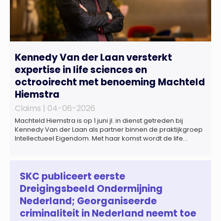
Kennedy Van der Laan versterkt
expertise in life sciences en
octrooirecht met benoeming Machteld
Hiemstra
Claims |
04-06-2026
Machteld Hiemstra is op 1 juni jl. in dienst getreden bij
Kennedy Van der Laan als partner binnen de praktijkgroep
Intellectueel Eigendom. Met haar komst wordt de life
sciences en octrooipraktijk van het Amsterdamse
advocatenkantoor verder versterkt. Machteld is
gespecialiseerd in nationale en internationale wet- en
regelgeving relevant voor de life sciences sector en de […]
SKC publiceert eerste
Dreigingsbeeld Ondermijning
Nederland; Georganiseerde
criminaliteit in Nederland neemt toe