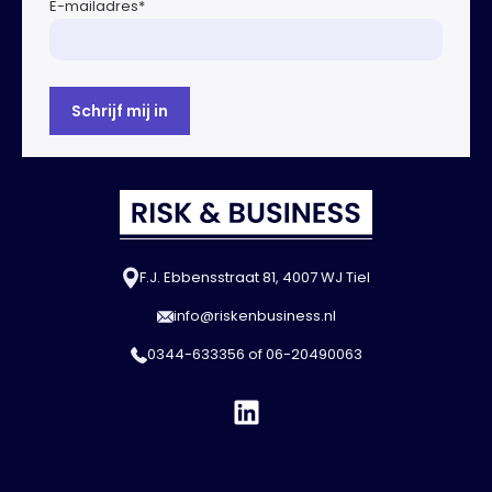
E-mailadres
*
F.J. Ebbensstraat 81, 4007 WJ Tiel
info@riskenbusiness.nl
0344-633356
of
06-20490063