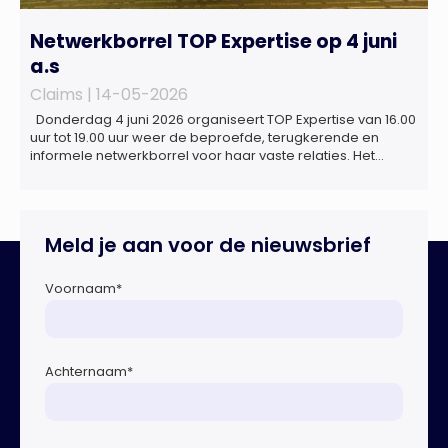
Netwerkborrel TOP Expertise op 4 juni
a.s
Claims |
14-05-2026
Donderdag 4 juni 2026 organiseert TOP Expertise van 16.00
uur tot 19.00 uur weer de beproefde, terugkerende en
informele netwerkborrel voor haar vaste relaties. Het
evenement vindt plaats bij ‘Prachtig’, de onder de
Erasmusbrug gelegen locatie aan de Willemsplein 77 in
Rotterdam
Meld je aan voor de nieuwsbrief
Voornaam
*
Achternaam
*