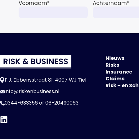
in […]
Voornaam
*
Achternaam
*
Nieuws
Risks
Insurance
Claims
F.J. Ebbensstraat 81, 4007 WJ Tiel
Risk – en Sc
info@riskenbusiness.nl
0344-633356
of
06-20490063