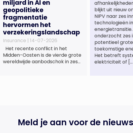
miljard in AI en
afhankelijkhede
geopolitieke
blijkt uit nieuw 
NIPV naar zes in
fragmentatie
technologieën i
hervormen het
energietransitie
verzekeringslandschap
onderzocht zes 
Insurance |
14-07-2026
potentieel grote
Het recente conflict in het
toekomstige en
Midden-Oosten is de vierde grote
Het betreft sys
wereldwijde aanbodschok in zes
elektriciteit of […
jaar tijd, die de economische
activiteit vertraagt, de inflatie
verhoogt en een bredere
verschuiving naar een meer
gefragmenteerde
wereldeconomie versterkt. Tegen
deze achtergrond zal de groei van
de totale premie-inkomsten
Meld je aan voor de nieuws
wereldwijd naar verwachting
afnemen tot 1,3% in reële termen