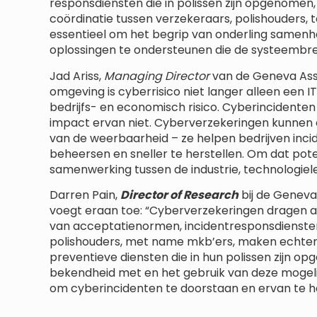
responsdiensten die in polissen zijn opgenomen,
coördinatie tussen verzekeraars, polishouders,
essentieel om het begrip van onderling samenh
oplossingen te ondersteunen die de systeembr
Jad Ariss,
Managing Director
van de Geneva Assoc
omgeving is cyberrisico niet langer alleen een 
bedrijfs- en economisch risico. Cyberincidenten 
impact ervan niet. Cyberverzekeringen kunnen ee
van de weerbaarheid – ze helpen bedrijven inci
beheersen en sneller te herstellen. Om dat poten
samenwerking tussen de industrie, technologiel
Darren Pain,
Director of Research
bij de Geneva
voegt eraan toe: “Cyberverzekeringen dragen a
van acceptatienormen, incidentresponsdienste
polishouders, met name mkb’ers, maken echter
preventieve diensten die in hun polissen zijn o
bekendheid met en het gebruik van deze mogel
om cyberincidenten te doorstaan ​​en ervan te he