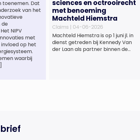
sciences en octrooirecht
n toenemen. Dat
met benoeming
onderzoek van het
novatieve
Machteld Hiemstra
n de
Claims |
04-06-2026
. Het NIPV
Machteld Hiemstra is op 1 juni jl. in
innovaties met
dienst getreden bij Kennedy Van
 invloed op het
der Laan als partner binnen de
ergiesysteem.
praktijkgroep Intellectueel
temen waarbij
Eigendom. Met haar komst wordt
]
de life sciences en octrooipraktijk
van het Amsterdamse
advocatenkantoor verder
versterkt. Machteld is
gespecialiseerd in nationale en
internationale wet- en
regelgeving relevant voor de life
sciences sector en de […]
brief