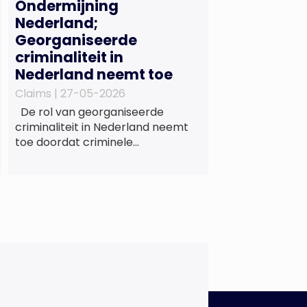
Ondermijning
Nederland;
Georganiseerde
criminaliteit in
Nederland neemt toe
Claims |
27-05-2026
De rol van georganiseerde
criminaliteit in Nederland neemt
toe doordat criminele
samenwerkingsverbanden
voorzien in maatschappelijke
behoeften zoals wonen en zorg,
doordat burgers en bedrijven een
oogje dichtknijpen en doordat
politici en beleidsmakers zich
bewust en onbewust laten
manipuleren. Dat staat in het
Dreigingsbeeld Ondermijning
Nederland (DON), een rapport