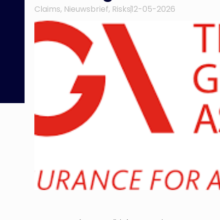
Claims
,
Nieuwsbrief
,
Risks
12-05-2026