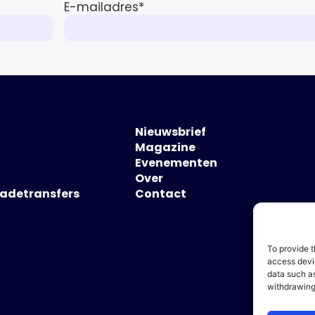
E-mailadres
*
Nieuwsbrief
Magazine
Evenementen
Over
hadetransfers
Contact
To provide t
access devic
data such as
withdrawing