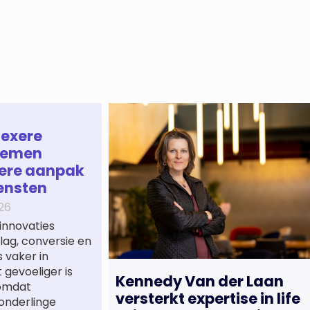
lexere
temen
ere aanpak
ensten
26
innovaties
ag, conversie en
 vaker in
gevoeliger is
Kennedy Van der Laan
 omdat
versterkt expertise in life
onderlinge