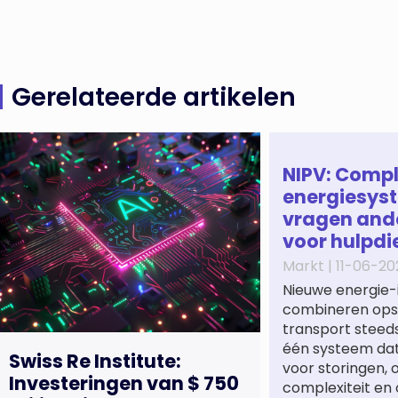
Gerelateerde artikelen
NIPV: Comp
energiesys
vragen and
voor hulpdi
Markt |
11-06-20
Nieuwe energie-
combineren opsl
transport steeds
één systeem dat 
Swiss Re Institute:
voor storingen,
Investeringen van $ 750
complexiteit en 