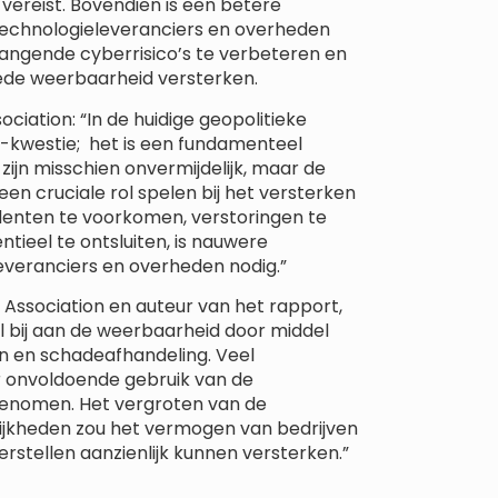
 vereist. Bovendien is een betere
 technologieleveranciers en overheden
angende cyberrisico’s te verbeteren en
ede weerbaarheid versterken.
iation: “In de huidige geopolitieke
IT-kwestie; het is een fundamenteel
zijn misschien onvermijdelijk, maar de
n cruciale rol spelen bij het versterken
denten te voorkomen, verstoringen te
tieel te ontsluiten, is nauwere
everanciers en overheden nodig.”
 Association en auteur van het rapport,
l bij aan de weerbaarheid door middel
n en schadeafhandeling. Veel
 onvoldoende gebruik van de
pgenomen. Het vergroten van de
ijkheden zou het vermogen van bedrijven
rstellen aanzienlijk kunnen versterken.”