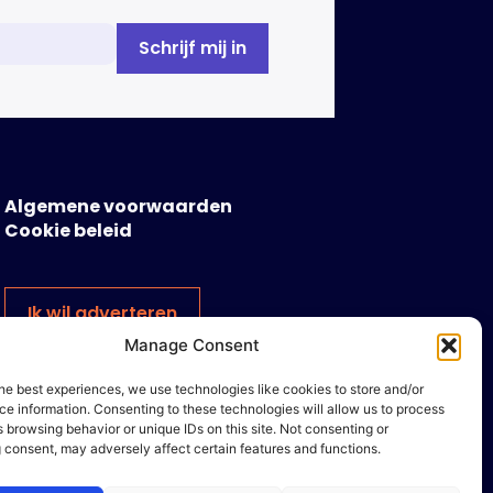
geschreven door het Strategisch
Kenniscentrum Ondermijnende […]
Algemene voorwaarden
Cookie beleid
Ik wil adverteren
Manage Consent
he best experiences, we use technologies like cookies to store and/or
e information. Consenting to these technologies will allow us to process
 browsing behavior or unique IDs on this site. Not consenting or
 consent, may adversely affect certain features and functions.