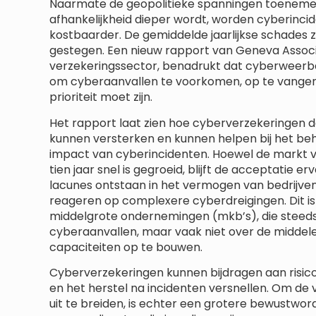
Naarmate de geopolitieke spanningen toenemen 
afhankelijkheid dieper wordt, worden cyberinc
kostbaarder. De gemiddelde jaarlijkse schades zij
gestegen. Een nieuw rapport van Geneva Associ
verzekeringssector, benadrukt dat cyberweerb
om cyberaanvallen te voorkomen, op te vangen 
prioriteit moet zijn.
Het rapport laat zien hoe cyberverzekeringen 
kunnen versterken en kunnen helpen bij het b
impact van cyberincidenten. Hoewel de markt 
tien jaar snel is gegroeid, blijft de acceptatie e
lacunes ontstaan ​​in het vermogen van bedrijve
reageren op complexere cyberdreigingen. Dit i
middelgrote ondernemingen (mkb’s), die steeds 
cyberaanvallen, maar vaak niet over de middel
capaciteiten op te bouwen.
Cyberverzekeringen kunnen bijdragen aan risic
en het herstel na incidenten versnellen. Om de
uit te breiden, is echter een grotere bewustwor