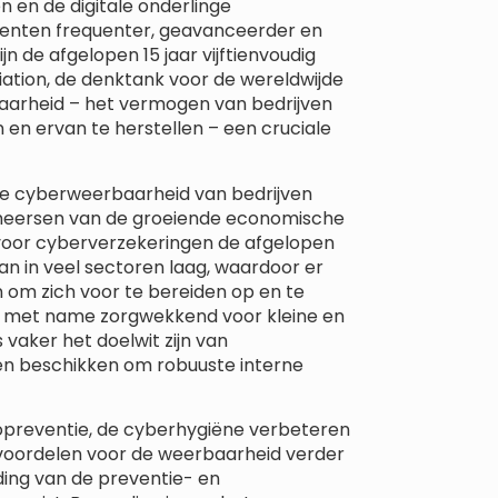
en de digitale onderlinge
identen frequenter, geavanceerder en
n de afgelopen 15 jaar vijftienvoudig
ation, de denktank voor de wereldwijde
aarheid – het vermogen van bedrijven
en ervan te herstellen – een cruciale
de cyberweerbaarheid van bedrijven
eheersen van de groeiende economische
voor cyberverzekeringen de afgelopen
rvan in veel sectoren laag, waardoor er
n om zich voor te bereiden op en te
s met name zorgwekkend voor kleine en
vaker het doelwit zijn van
en beschikken om robuuste interne
opreventie, de cyberhygiëne verbeteren
 voordelen voor de weerbaarheid verder
ding van de preventie- en