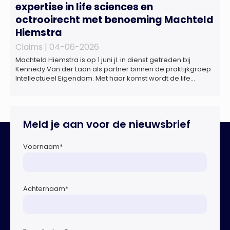
expertise in life sciences en
octrooirecht met benoeming Machteld
Hiemstra
Claims |
04-06-2026
Machteld Hiemstra is op 1 juni jl. in dienst getreden bij
Kennedy Van der Laan als partner binnen de praktijkgroep
Intellectueel Eigendom. Met haar komst wordt de life
sciences en octrooipraktijk van het Amsterdamse
advocatenkantoor verder versterkt. Machteld is
gespecialiseerd in nationale en internationale wet- en
regelgeving relevant voor de life sciences sector en de […]
Meld je aan voor de nieuwsbrief
Voornaam
*
Achternaam
*