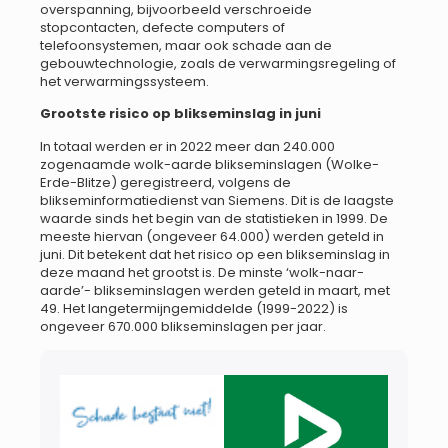
overspanning, bijvoorbeeld verschroeide
stopcontacten, defecte computers of
telefoonsystemen, maar ook schade aan de
gebouwtechnologie, zoals de verwarmingsregeling of
het verwarmingssysteem.
Grootste risico op blikseminslag in juni
In totaal werden er in 2022 meer dan 240.000
zogenaamde wolk-aarde blikseminslagen (Wolke-
Erde-Blitze) geregistreerd, volgens de
blikseminformatiedienst van Siemens. Dit is de laagste
waarde sinds het begin van de statistieken in 1999. De
meeste hiervan (ongeveer 64.000) werden geteld in
juni. Dit betekent dat het risico op een blikseminslag in
deze maand het grootst is. De minste ‘wolk-naar-
aarde’- blikseminslagen werden geteld in maart, met
49. Het langetermijngemiddelde (1999-2022) is
ongeveer 670.000 blikseminslagen per jaar.