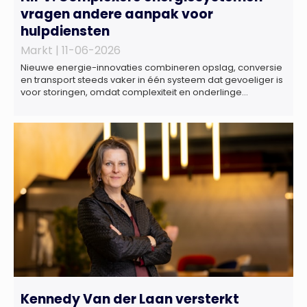
vragen andere aanpak voor
hulpdiensten
Markt |
11-06-2026
Nieuwe energie-innovaties combineren opslag, conversie
en transport steeds vaker in één systeem dat gevoeliger is
voor storingen, omdat complexiteit en onderlinge
afhankelijkheden toenemen. Dat blijkt uit nieuw onderzoek
van het NIPV naar zes innovatieve technologieën in de
energietransitie. Het NIPV onderzocht zes innovaties met
potentieel grote invloed op het toekomstige
energiesysteem. Het betreft systemen waarbij elektriciteit
of […]
Kennedy Van der Laan versterkt