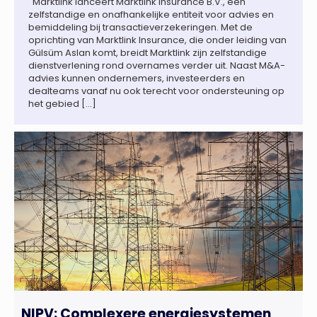
Marktlink lanceert Marktlink Insurance B.V., een
zelfstandige en onafhankelijke entiteit voor advies en
bemiddeling bij transactieverzekeringen. Met de
oprichting van Marktlink Insurance, die onder leiding van
Gülsüm Aslan komt, breidt Marktlink zijn zelfstandige
dienstverlening rond overnames verder uit. Naast M&A-
advies kunnen ondernemers, investeerders en
dealteams vanaf nu ook terecht voor ondersteuning op
het gebied […]
NIPV: Complexere energiesystemen