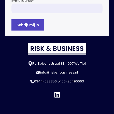
E-mailadres
*
F.J. Ebbensstraat 81, 4007 WJ Tiel
info@riskenbusiness.nl
0344-633356
of
06-20490063