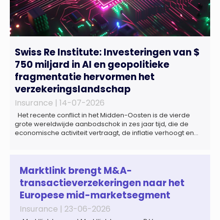
Swiss Re Institute: Investeringen van $
750 miljard in AI en geopolitieke
fragmentatie hervormen het
verzekeringslandschap
Insurance |
14-07-2026
Het recente conflict in het Midden-Oosten is de vierde
grote wereldwijde aanbodschok in zes jaar tijd, die de
economische activiteit vertraagt, de inflatie verhoogt en
een bredere verschuiving naar een meer
gefragmenteerde wereldeconomie versterkt. Tegen deze
achtergrond zal de groei van de totale premie-inkomsten
wereldwijd naar verwachting afnemen tot 1,3% in reële
Marktlink brengt M&A-
termen in […]
transactieverzekeringen naar het
Europese mid-marketsegment
Insurance |
23-06-2026