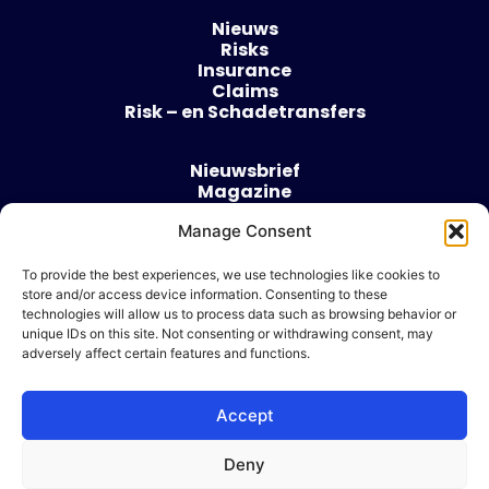
Nieuws
Risks
Insurance
Claims
Risk – en Schadetransfers
Nieuwsbrief
Magazine
Evenementen
Over
Manage Consent
Contact
To provide the best experiences, we use technologies like cookies to
store and/or access device information. Consenting to these
Algemene voorwaarden
technologies will allow us to process data such as browsing behavior or
Cookie beleid
unique IDs on this site. Not consenting or withdrawing consent, may
adversely affect certain features and functions.
Accept
Ik wil adverteren
Deny