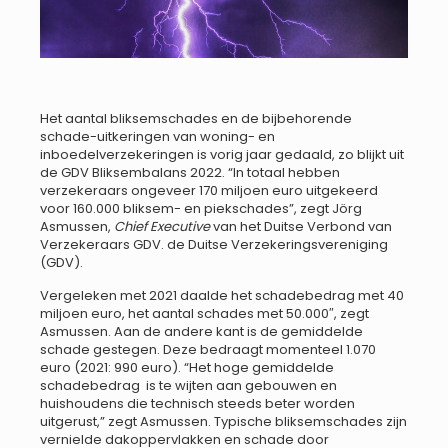
Het aantal bliksemschades en de bijbehorende
schade-uitkeringen van woning- en
inboedelverzekeringen is vorig jaar gedaald, zo blijkt uit
de GDV Bliksembalans 2022. “In totaal hebben
verzekeraars ongeveer 170 miljoen euro uitgekeerd
voor 160.000 bliksem- en piekschades”, zegt Jörg
Asmussen,
Chief Executive
van het Duitse Verbond van
Verzekeraars GDV. de Duitse Verzekeringsvereniging
(GDV).
Vergeleken met 2021 daalde het schadebedrag met 40
miljoen euro, het aantal schades met 50.000″, zegt
Asmussen. Aan de andere kant is de gemiddelde
schade gestegen. Deze bedraagt momenteel 1.070
euro (2021: 990 euro). “Het hoge gemiddelde
schadebedrag is te wijten aan gebouwen en
huishoudens die technisch steeds beter worden
uitgerust,” zegt Asmussen. Typische bliksemschades zijn
vernielde dakoppervlakken en schade door