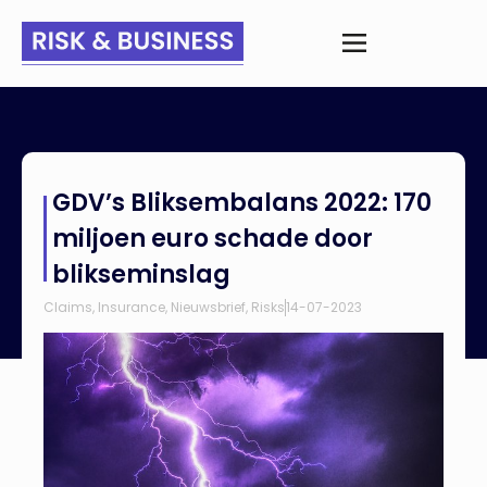
Home
>
Nieuws
>
GDV’s Bliksembalans 2022: 170 miljoen euro
GDV’s Bliksembalans 2022: 170
schade door blikseminslag
miljoen euro schade door
blikseminslag
Claims
,
Insurance
,
Nieuwsbrief
,
Risks
14-07-2023