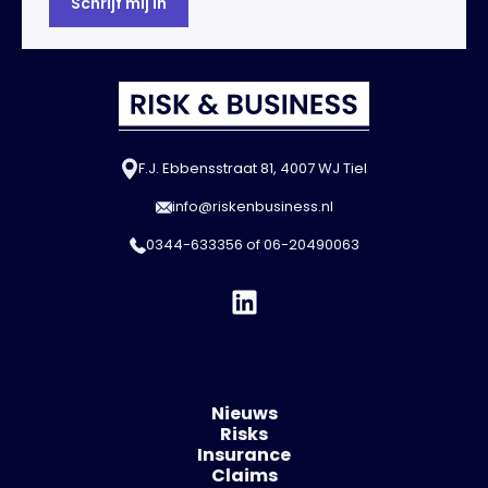
F.J. Ebbensstraat 81, 4007 WJ Tiel
info@riskenbusiness.nl
0344-633356
of
06-20490063
Nieuws
Risks
Insurance
Claims