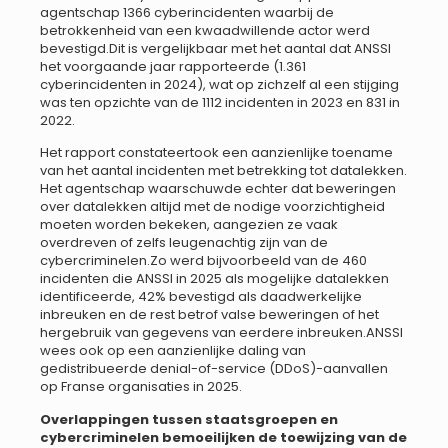
agentschap 1366 cyberincidenten waarbij de
betrokkenheid van een kwaadwillende actor werd
bevestigd.Dit is vergelijkbaar met het aantal dat ANSSI
het voorgaande jaar rapporteerde (1.361
cyberincidenten in 2024), wat op zichzelf al een stijging
was ten opzichte van de 1112 incidenten in 2023 en 831 in
2022.
Het rapport constateertook een aanzienlijke toename
van het aantal incidenten met betrekking tot datalekken.
Het agentschap waarschuwde echter dat beweringen
over datalekken altijd met de nodige voorzichtigheid
moeten worden bekeken, aangezien ze vaak
overdreven of zelfs leugenachtig zijn van de
cybercriminelen.Zo werd bijvoorbeeld van de 460
incidenten die ANSSI in 2025 als mogelijke datalekken
identificeerde, 42% bevestigd als daadwerkelijke
inbreuken en de rest betrof valse beweringen of het
hergebruik van gegevens van eerdere inbreuken.ANSSI
wees ook op een aanzienlijke daling van
gedistribueerde denial-of-service (DDoS)-aanvallen
op Franse organisaties in 2025.
Overlappingen tussen staatsgroepen en
cybercriminelen bemoeilijken de toewijzing van de