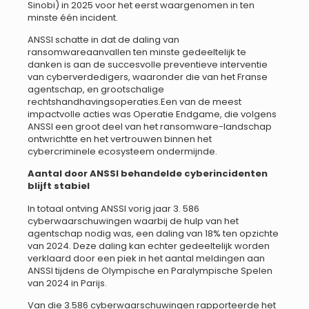
Sinobi) in 2025 voor het eerst waargenomen in ten
minste één incident.
ANSSI schatte in dat de daling van
ransomwareaanvallen ten minste gedeeltelijk te
danken is aan de succesvolle preventieve interventie
van cyberverdedigers, waaronder die van het Franse
agentschap, en grootschalige
rechtshandhavingsoperaties.Een van de meest
impactvolle acties was Operatie Endgame, die volgens
ANSSI een groot deel van het ransomware-landschap
ontwrichtte en het vertrouwen binnen het
cybercriminele ecosysteem ondermijnde.
Aantal door ANSSI behandelde cyberincidenten
blijft stabiel
In totaal ontving ANSSI vorig jaar 3. 586
cyberwaarschuwingen waarbij de hulp van het
agentschap nodig was, een daling van 18% ten opzichte
van 2024. Deze daling kan echter gedeeltelijk worden
verklaard door een piek in het aantal meldingen aan
ANSSI tijdens de Olympische en Paralympische Spelen
van 2024 in Parijs.
Van die 3.586 cyberwaarschuwingen rapporteerde het