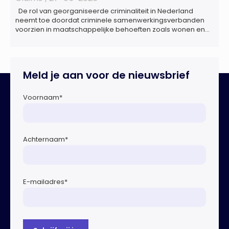
De rol van georganiseerde criminaliteit in Nederland
neemt toe doordat criminele samenwerkingsverbanden
voorzien in maatschappelijke behoeften zoals wonen en
zorg, doordat burgers en bedrijven een oogje dichtknijpen
en doordat politici en beleidsmakers zich bewust en
onbewust laten manipuleren. Dat staat in het
Dreigingsbeeld Ondermijning Nederland (DON), een
Meld je aan voor de nieuwsbrief
rapport geschreven door het Strategisch Kenniscentrum
Ondermijnende […]
Voornaam
*
Achternaam
*
E-mailadres
*