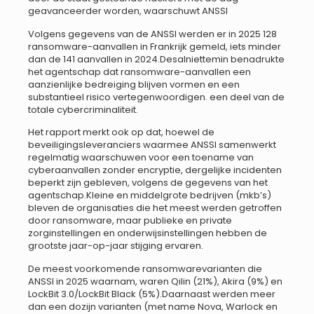
geavanceerder worden, waarschuwt ANSSI
Volgens gegevens van de ANSSI werden er in 2025 128
ransomware-aanvallen in Frankrijk gemeld, iets minder
dan de 141 aanvallen in 2024.Desalniettemin benadrukte
het agentschap dat ransomware-aanvallen een
aanzienlijke bedreiging blijven vormen en een
substantieel risico vertegenwoordigen. een deel van de
totale cybercriminaliteit.
Het rapport merkt ook op dat, hoewel de
beveiligingsleveranciers waarmee ANSSI samenwerkt
regelmatig waarschuwen voor een toename van
cyberaanvallen zonder encryptie, dergelijke incidenten
beperkt zijn gebleven, volgens de gegevens van het
agentschap.Kleine en middelgrote bedrijven (mkb’s)
bleven de organisaties die het meest werden getroffen
door ransomware, maar publieke en private
zorginstellingen en onderwijsinstellingen hebben de
grootste jaar-op-jaar stijging ervaren.
De meest voorkomende ransomwarevarianten die
ANSSI in 2025 waarnam, waren Qilin (21%), Akira (9%) en
LockBit 3.0/LockBit Black (5%).Daarnaast werden meer
dan een dozijn varianten (met name Nova, Warlock en