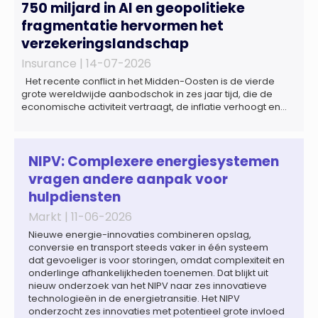
750 miljard in AI en geopolitieke
fragmentatie hervormen het
verzekeringslandschap
Insurance |
14-07-2026
Het recente conflict in het Midden-Oosten is de vierde
grote wereldwijde aanbodschok in zes jaar tijd, die de
economische activiteit vertraagt, de inflatie verhoogt en
een bredere verschuiving naar een meer
gefragmenteerde wereldeconomie versterkt. Tegen deze
achtergrond zal de groei van de totale premie-inkomsten
wereldwijd naar verwachting afnemen tot 1,3% in reële
NIPV: Complexere energiesystemen
termen in […]
vragen andere aanpak voor
hulpdiensten
Markt |
11-06-2026
Nieuwe energie-innovaties combineren opslag,
conversie en transport steeds vaker in één systeem
dat gevoeliger is voor storingen, omdat complexiteit en
onderlinge afhankelijkheden toenemen. Dat blijkt uit
nieuw onderzoek van het NIPV naar zes innovatieve
technologieën in de energietransitie. Het NIPV
onderzocht zes innovaties met potentieel grote invloed