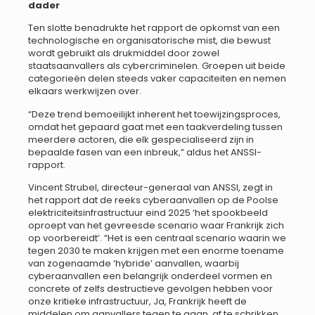
dader
Ten slotte benadrukte het rapport de opkomst van een
technologische en organisatorische mist, die bewust
wordt gebruikt als drukmiddel door zowel
staatsaanvallers als cybercriminelen. Groepen uit beide
categorieën delen steeds vaker capaciteiten en nemen
elkaars werkwijzen over.
“Deze trend bemoeilijkt inherent het toewijzingsproces,
omdat het gepaard gaat met een taakverdeling tussen
meerdere actoren, die elk gespecialiseerd zijn in
bepaalde fasen van een inbreuk,” aldus het ANSSI-
rapport.
Vincent Strubel, directeur-generaal van ANSSI, zegt in
het rapport dat de reeks cyberaanvallen op de Poolse
elektriciteitsinfrastructuur eind 2025 ‘het spookbeeld
oproept van het gevreesde scenario waar Frankrijk zich
op voorbereidt’. “Het is een centraal scenario waarin we
tegen 2030 te maken krijgen met een enorme toename
van zogenaamde ‘hybride’ aanvallen, waarbij
cyberaanvallen een belangrijk onderdeel vormen en
concrete of zelfs destructieve gevolgen hebben voor
onze kritieke infrastructuur, Ja, Frankrijk heeft de
middelen om aanvallers tegen te gaan, af te schrikken