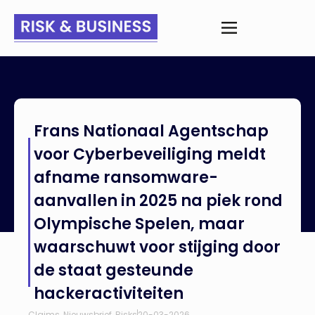
Home
>
Nieuws
>
Frans Nationaal Agentschap voor
Frans Nationaal Agentschap
Cyberbeveiliging meldt afname ransomware-aanvallen in
2025 na piek rond Olympische Spelen, maar waarschuwt voor
voor Cyberbeveiliging meldt
stijging door de staat gesteunde hackeractiviteiten
afname ransomware-
aanvallen in 2025 na piek rond
Olympische Spelen, maar
waarschuwt voor stijging door
de staat gesteunde
hackeractiviteiten
Claims
,
Nieuwsbrief
,
Risks
20-03-2026