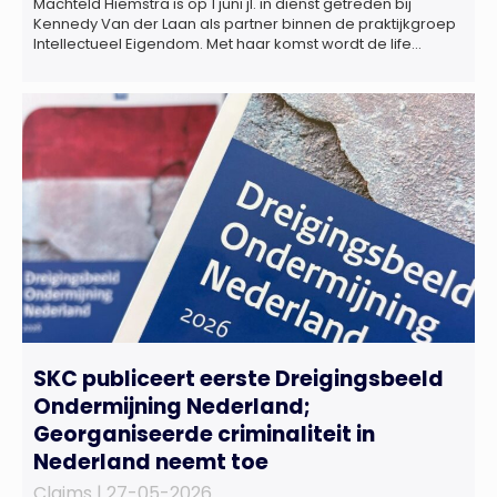
Machteld Hiemstra is op 1 juni jl. in dienst getreden bij
Kennedy Van der Laan als partner binnen de praktijkgroep
Intellectueel Eigendom. Met haar komst wordt de life
sciences en octrooipraktijk van het Amsterdamse
advocatenkantoor verder versterkt. Machteld is
gespecialiseerd in nationale en internationale wet- en
regelgeving relevant voor de life sciences sector en de […]
SKC publiceert eerste Dreigingsbeeld
Ondermijning Nederland;
Georganiseerde criminaliteit in
Nederland neemt toe
Claims |
27-05-2026