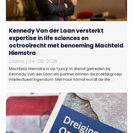
Kennedy Van der Laan versterkt
expertise in life sciences en
octrooirecht met benoeming Machteld
Hiemstra
Claims |
04-06-2026
Machteld Hiemstra is op 1 juni jl. in dienst getreden bij
Kennedy Van der Laan als partner binnen de praktijkgroep
Intellectueel Eigendom. Met haar komst wordt de life
sciences en octrooipraktijk van het Amsterdamse
advocatenkantoor verder versterkt. Machteld is
gespecialiseerd in nationale en internationale wet- en
regelgeving relevant voor de life sciences sector en de […]