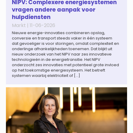
wereldwijd naar verwachting afnemen tot 1,3% in reële
NIPV: Complexere energiesystemen
termen in […]
vragen andere aanpak voor
hulpdiensten
Markt |
11-06-2026
Nieuwe energie-innovaties combineren opslag,
conversie en transport steeds vaker in één systeem
dat gevoeliger is voor storingen, omdat complexiteit en
onderlinge afhankelijkheden toenemen. Dat blijkt uit
nieuw onderzoek van het NIPV naar zes innovatieve
technologieën in de energietransitie. Het NIPV
onderzocht zes innovaties met potentieel grote invloed
op het toekomstige energiesysteem. Het betreft
systemen waarbij elektriciteit of […]