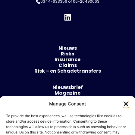
0344-633356
of
06-20490063
Nieuws
Risks
Insurance
Claims
Risk – en Schadetransfers
Nieuwsbrief
Magazine
Evenementen
Manage Consent
Over
Contact
To provide the best experiences, we use technologies like cookies to
store and/or access device information. Consenting to these
Algemene voorwaarden
technologies will allow us to process data such as browsing behavior or
Cookie beleid
unique IDs on this site. Not consenting or withdrawing consent, may