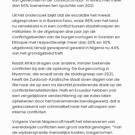
van gevechten in de ‘conflictcorridor’ in Afrika met meer
dan 50% toenemen ten opzichte van 2021.
Uit het onderzoek blijkt dat de escalatie het meest
uitgesproken is in Burkina Faso, waar 86% van het land
nu verwikkeld is in een conflict tussen staatstroepen en
militanten. In de afgelopen drie jaar zijn de
conflictgebieden van de burgeroorlogen in Soedan en
Ethiopië met respectievelijk meer dan 20% en 30%
uitgebreid, terwijl gewapend geweld in Nigeria nu 44%
van het grondgebied treft.
Naast Afrika dragen ook andere, minder bekende
conflicten bij aan de opleving. De burgeroorlog in
Myanmar, die woedt sinds de staatsgreep van 2021,
heeft de Zuidoost-Aziatische staat doen stijgen van de
19e naar de op een na slechtst presterende staat op de
conflictintensiteitsindex. Haïti en Ecuador hebben ook
een vergelijkbare verslechtering op de index laten
optekenen door het toenemende bendegeweld, dat is
geëscaleerd van criminaliteit naar het uitroepen van
interne conflicten.
Volgens Verisk Maplecroft heeft het intensiveren van
wereldwijde conflicten een groot aantal gevolgen. “Van
de wijdverspreide menselijke kosten, toegenomen