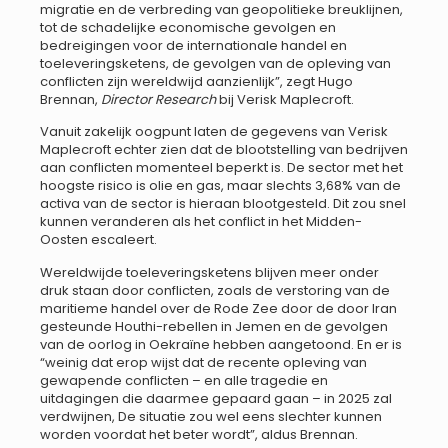
migratie en de verbreding van geopolitieke breuklijnen,
tot de schadelijke economische gevolgen en
bedreigingen voor de internationale handel en
toeleveringsketens, de gevolgen van de opleving van
conflicten zijn wereldwijd aanzienlijk”, zegt Hugo
Brennan,
Director Research
bij Verisk Maplecroft.
Vanuit zakelijk oogpunt laten de gegevens van Verisk
Maplecroft echter zien dat de blootstelling van bedrijven
aan conflicten momenteel beperkt is. De sector met het
hoogste risico is olie en gas, maar slechts 3,68% van de
activa van de sector is hieraan blootgesteld. Dit zou snel
kunnen veranderen als het conflict in het Midden-
Oosten escaleert.
Wereldwijde toeleveringsketens blijven meer onder
druk staan door conflicten, zoals de verstoring van de
maritieme handel over de Rode Zee door de door Iran
gesteunde Houthi-rebellen in Jemen en de gevolgen
van de oorlog in Oekraïne hebben aangetoond. En er is
“weinig dat erop wijst dat de recente opleving van
gewapende conflicten – en alle tragedie en
uitdagingen die daarmee gepaard gaan – in 2025 zal
verdwijnen, De situatie zou wel eens slechter kunnen
worden voordat het beter wordt”, aldus Brennan.