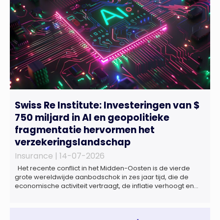
Swiss Re Institute: Investeringen van $
750 miljard in AI en geopolitieke
fragmentatie hervormen het
verzekeringslandschap
Insurance |
14-07-2026
Het recente conflict in het Midden-Oosten is de vierde
grote wereldwijde aanbodschok in zes jaar tijd, die de
economische activiteit vertraagt, de inflatie verhoogt en
een bredere verschuiving naar een meer
gefragmenteerde wereldeconomie versterkt. Tegen deze
achtergrond zal de groei van de totale premie-inkomsten