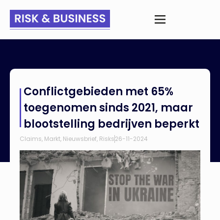
Home
>
Nieuws
>
Conflictgebieden met 65% toegenomen
Conflictgebieden met 65%
sinds 2021, maar blootstelling bedrijven beperkt
toegenomen sinds 2021, maar
blootstelling bedrijven beperkt
Claims
,
Markt
,
Nieuwsbrief
,
Risks
26-11-2024