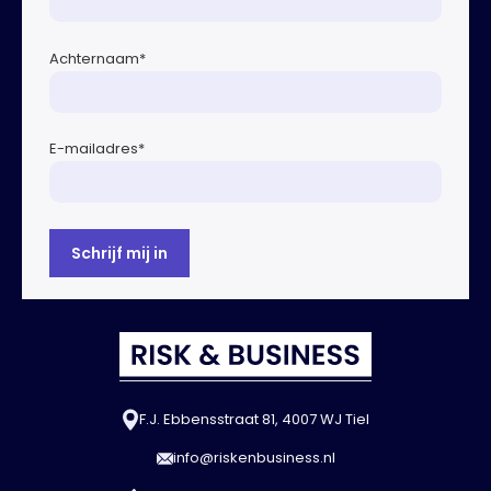
Achternaam
*
E-mailadres
*
F.J. Ebbensstraat 81, 4007 WJ Tiel
info@riskenbusiness.nl