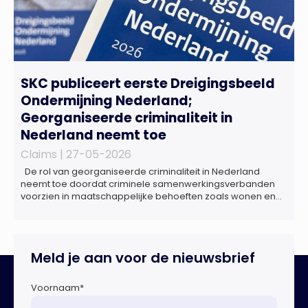
SKC publiceert eerste Dreigingsbeeld
Ondermijning Nederland;
Georganiseerde criminaliteit in
Nederland neemt toe
Claims |
27-05-2026
De rol van georganiseerde criminaliteit in Nederland
neemt toe doordat criminele samenwerkingsverbanden
voorzien in maatschappelijke behoeften zoals wonen en
zorg, doordat burgers en bedrijven een oogje dichtknijpen
en doordat politici en beleidsmakers zich bewust en
onbewust laten manipuleren. Dat staat in het
Dreigingsbeeld Ondermijning Nederland (DON), een
Meld je aan voor de nieuwsbrief
rapport geschreven door het Strategisch Kenniscentrum
Ondermijnende […]
Voornaam
*