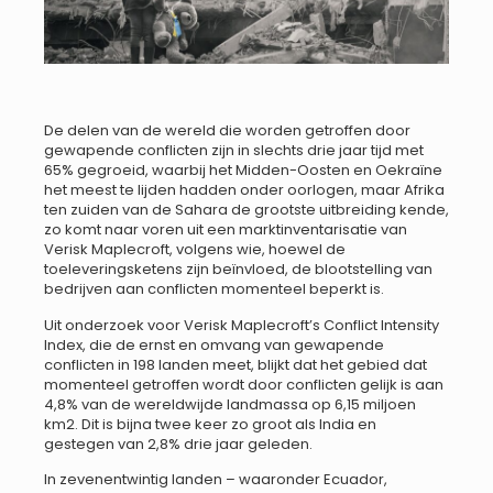
De delen van de wereld die worden getroffen door
gewapende conflicten zijn in slechts drie jaar tijd met
65% gegroeid, waarbij het Midden-Oosten en Oekraïne
het meest te lijden hadden onder oorlogen, maar Afrika
ten zuiden van de Sahara de grootste uitbreiding kende,
zo komt naar voren uit een marktinventarisatie van
Verisk Maplecroft, volgens wie, hoewel de
toeleveringsketens zijn beïnvloed, de blootstelling van
bedrijven aan conflicten momenteel beperkt is.
Uit onderzoek voor Verisk Maplecroft’s Conflict Intensity
Index, die de ernst en omvang van gewapende
conflicten in 198 landen meet, blijkt dat het gebied dat
momenteel getroffen wordt door conflicten gelijk is aan
4,8% van de wereldwijde landmassa op 6,15 miljoen
km2. Dit is bijna twee keer zo groot als India en
gestegen van 2,8% drie jaar geleden.
In zevenentwintig landen – waaronder Ecuador,