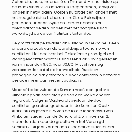
Colombia, India, Indonesië en Thailand – is het risico op
de index sinds 2021 aanzienlijk toegenomen, terwijl zes
landen in het Midden-Oosten nu tot de tien landen met
het hoogste risico behoren. Israël, de Palestijnse
gebieden, Libanon, Syrië en Jemen behoren nu
allemaal tot de tien landen met het hoogste risico
wereldwijd op de conflictintensiteitsindex.
De grootschalige invasie van Rusland in Oekraïne is een
andere oorzaak van de wereldwijde toename van
conflicten. Het deel van het Oekraïense grondgebied
waar gevochten wordt, is sinds februari 2022 gestegen
van minder dan 8,6% naar 70,5%. Misschien nog
verrassender is dat de hoeveelheid Russisch
grondgebied dat getroffen is door conflicten in dezelfde
periode meer dan vertienvoudigd is.
Maar Afrika bezuiden de Sahara heeft een grotere
uitbreiding van conflicten gezien dan welke andere
regio ook. Volgens Maplecroft beslaan de door
conflicten getroffen gebieden in de Sahel en Oost-
Afrika nu ongeveer 10% van de totale landmassa van
Afrika ten zuiden van de Sahara of 2,5 miljoen km2,
meer dan tien keer de grootte van het Verenigd
Koninkrijk. Dit jaar zal het aantal dodelijke slachtoffers