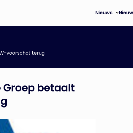
Nieuws
Nieuw
OW-voorschot terug
 Groep betaalt
ug