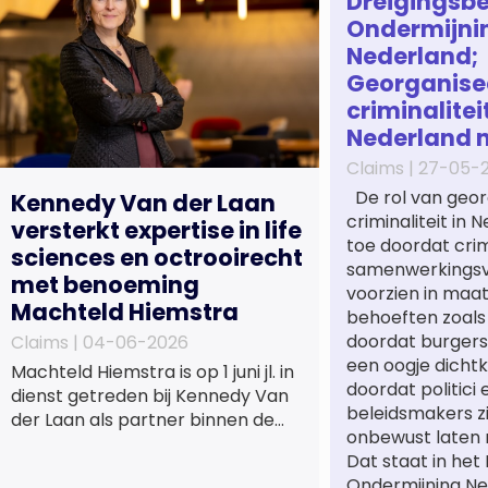
Dreigingsbe
Ondermijni
Nederland;
Georganise
criminaliteit
Nederland 
Claims |
27-05-
De rol van geor
Kennedy Van der Laan
criminaliteit in
versterkt expertise in life
toe doordat cri
sciences en octrooirecht
samenwerkings
met benoeming
voorzien in maa
Machteld Hiemstra
behoeften zoals
doordat burgers
Claims |
04-06-2026
een oogje dichtk
Machteld Hiemstra is op 1 juni jl. in
doordat politici 
dienst getreden bij Kennedy Van
beleidsmakers z
der Laan als partner binnen de
onbewust laten 
praktijkgroep Intellectueel
Dat staat in het
Eigendom. Met haar komst wordt
Ondermijning Ne