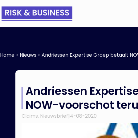
Home
>
Nieuws
>
Andriessen Expertise Groep betaalt N
Andriessen Expertise
NOW-voorschot ter
Claims
,
Nieuwsbrief
14-08-2020