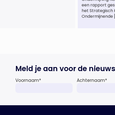
de life sciences en octrooipraktijk
een rapport ge
van het Amsterdamse
het Strategisch
advocatenkantoor verder
Ondermijnende 
versterkt. Machteld is
gespecialiseerd in nationale en
internationale wet- en
regelgeving relevant voor de life
sciences sector en de […]
Meld je aan voor de nieuws
Voornaam
*
Achternaam
*