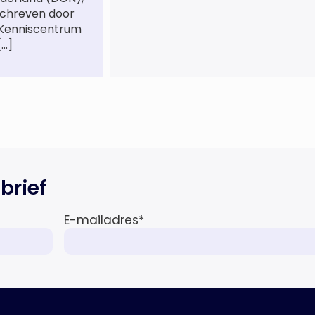
betalende kant’ De afgelopen 3,5
schreven door
jaar was zij als zelfstandig
 Kenniscentrum
letselschade-expert werkzaam
[…]
onder de naam van Buwalda
Letselschade, waarin zij onder
meer werkzaam was voor ZLM,
Ard Korevaar Personenschade,
Overtoom […]
brief
E-mailadres
*