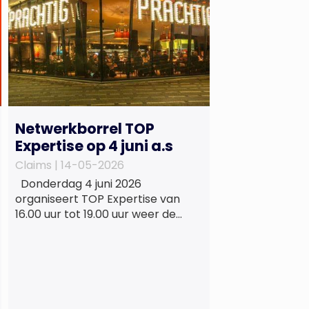
Netwerkborrel TOP
Expertise op 4 juni a.s
Claims |
14-05-2026
Donderdag 4 juni 2026
organiseert TOP Expertise van
16.00 uur tot 19.00 uur weer de
beproefde, terugkerende en
informele netwerkborrel voor
haar vaste relaties. Het
evenement vindt plaats bij
‘Prachtig’, de onder de
Erasmusbrug gelegen locatie aan