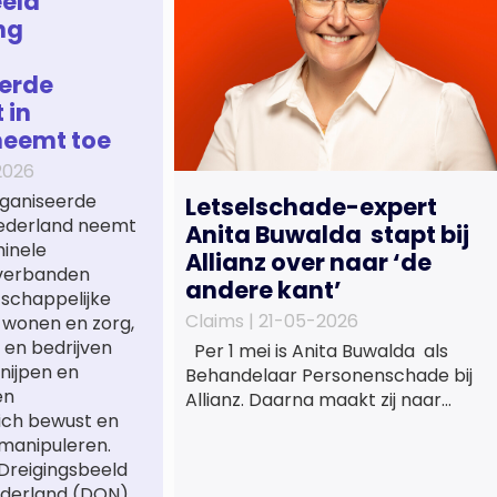
eld
ng
erde
 in
neemt toe
2026
ganiseerde
Letselschade-expert
 Nederland neemt
Anita Buwalda stapt bij
minele
Allianz over naar ‘de
verbanden
andere kant’
tschappelijke
Claims |
21-05-2026
 wonen en zorg,
 en bedrijven
Per 1 mei is Anita Buwalda als
nijpen en
Behandelaar Personenschade bij
en
Allianz. Daarna maakt zij naar
ich bewust en
jarenlang voor
manipuleren.
letslschadeslachtoffers te
 Dreigingsbeeld
hebben gewerkt over maar ‘de
derland (DON),