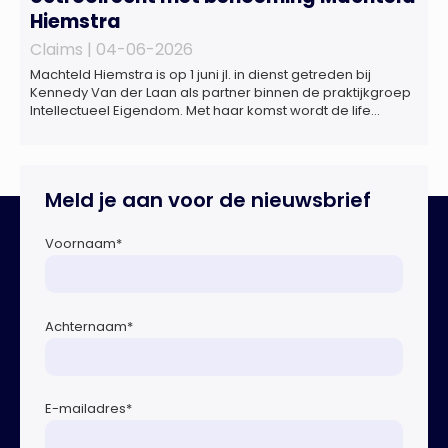
Hiemstra
Claims |
04-06-2026
Machteld Hiemstra is op 1 juni jl. in dienst getreden bij
Kennedy Van der Laan als partner binnen de praktijkgroep
Intellectueel Eigendom. Met haar komst wordt de life
sciences en octrooipraktijk van het Amsterdamse
advocatenkantoor verder versterkt. Machteld is
gespecialiseerd in nationale en internationale wet- en
regelgeving relevant voor de life sciences sector en de […]
Meld je aan voor de nieuwsbrief
Voornaam
*
Achternaam
*
E-mailadres
*