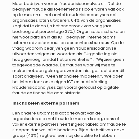
Meer bedrijven voeren frauderisicoanalyse uit. Dat de
bedrijven fraude als toenemend risico ervaren valt ook
op te maken uit het aantal frauderisicoanalyses dat
organisaties laten uitvoeren. 64% van de organisaties
zegt dat te doen (in het onderzoek van vorig jaar
bedroeg dat percentage 37%). Organisaties schakelen
hiervoor partijen in als ICT-bedrijven, interne teams,
externe adviesbureaus en accountantsbureaus. Op de
vraag waarom bedrijven geen frauderisicoanalyse
uitvoerden volgen antwoorden als: “Urgentie lag niet
hoog genoeg, omdat het preventief is.” , “Wij zien geen
toegevoegde waarde. De fraudes waar wij mee te
maken hebben gekregen, worden niet gestopt door dit
soort analyses’, ‘Geen financiële middelen.’’, ‘We doen
het intern door onze eigen ICT en auditafdeling’.
Frauderisicoanalyses zijn vooral gefocust op digitale
fraude en financiële administratie.
Inschakelen externe partners
Een andere uitkomst is dat driekwart van de
organisaties die met fraude te maken kreeg, eens of
vaker externe partners heeft ingeschakeld om fraude te
stoppen dan wel af te handelen. Bijna de helft van deze
groep (43%) zegt wel eens bij de politie te hebben