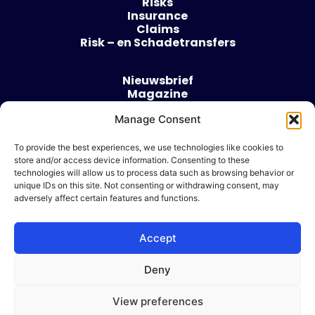
Risks
Insurance
Claims
Risk – en Schadetransfers
Nieuwsbrief
Magazine
Evenementen
Manage Consent
Over
Contact
To provide the best experiences, we use technologies like cookies to
store and/or access device information. Consenting to these
Algemene voorwaarden
technologies will allow us to process data such as browsing behavior or
Cookie beleid
unique IDs on this site. Not consenting or withdrawing consent, may
adversely affect certain features and functions.
Accept
Ik wil adverteren
Deny
© 2026 Risk & Business
View preferences
| Design & Development door
WP Masters