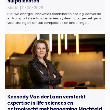
hulpdiensten
Markt |
11-06-2026
Nieuwe energie-innovaties combineren opslag, conversie
en transport steeds vaker in één systeem dat gevoeliger is
voor storingen, omdat complexiteit en onderlinge
afhankelijkheden toenemen. Dat blijkt uit nieuw onderzoek
van het NIPV naar zes innovatieve technologieën in de
energietransitie. Het NIPV onderzocht zes innovaties met
potentieel grote invloed op het toekomstige
energiesysteem. Het betreft systemen waarbij elektriciteit
of […]
Kennedy Van der Laan versterkt
expertise in life sciences en
octrooirecht met benoeming Machteld