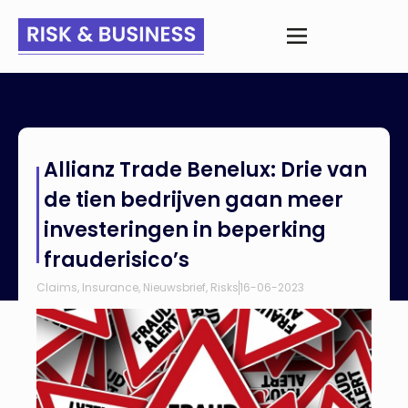
Home
>
Nieuws
>
Allianz Trade Benelux: Drie van de tien
Allianz Trade Benelux: Drie van
bedrijven gaan meer investeringen in beperking frauderisico’s
de tien bedrijven gaan meer
investeringen in beperking
frauderisico’s
Claims
,
Insurance
,
Nieuwsbrief
,
Risks
16-06-2023