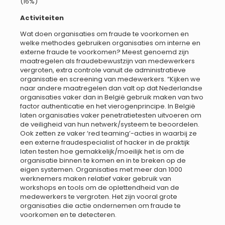
(16%)
Activiteiten
Wat doen organisaties om fraude te voorkomen en
welke methodes gebruiken organisaties om interne en
externe fraude te voorkomen? Meest genoemd zijn
maatregelen als fraudebewustzijn van medewerkers
vergroten, extra controle vanuit de administratieve
organisatie en screening van medewerkers. “Kijken we
naar andere maatregelen dan valt op dat Nederlandse
organisaties vaker dan in België gebruik maken van two
factor authenticatie en het vierogenprincipe. In België
laten organisaties vaker penetratietesten uitvoeren om
de veiligheid van hun netwerk/systeem te beoordelen.
Ook zetten ze vaker ‘red teaming’-acties in waarbij ze
een externe fraudespecialist of hacker in de praktijk
laten testen hoe gemakkelijk/moeilijk het is om de
organisatie binnen te komen en in te breken op de
eigen systemen. Organisaties met meer dan 1000
werknemers maken relatief vaker gebruik van
workshops en tools om de oplettendheid van de
medewerkers te vergroten. Het zijn vooral grote
organisaties die actie ondernemen om fraude te
voorkomen en te detecteren.