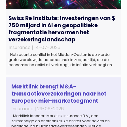
Swiss Re Institute: Investeringen van $
750 miljard in AI en geopolitieke
fragmentatie hervormen het
verzekeringslandschap
Insurance |
14-07-2026
Het recente conflict in het Midden-Oosten is de vierde
grote wereldwijde aanbodschok in zes jaar tijd, die de
economische activiteit vertraagt, de inflatie verhoogt en
een bredere verschuiving naar een meer
gefragmenteerde wereldeconomie versterkt. Tegen deze
achtergrond zal de groei van de totale premie-inkomsten
wereldwijd naar verwachting afnemen tot 1,3% in reële
Marktlink brengt M&A-
termen in […]
transactieverzekeringen naar het
Europese mid-marketsegment
Insurance |
23-06-2026
Marktlink lanceert Marktlink Insurance B.V., een
zelfstandige en onafhankelijke entiteit voor advies en
bemiddeling bij transactieverzekeringen. Met de