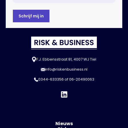
F.J. Ebbensstraat 81, 4007 WJ Tiel
info@riskenbusiness.nl
0344-633356
of
06-20490063
Nieuws