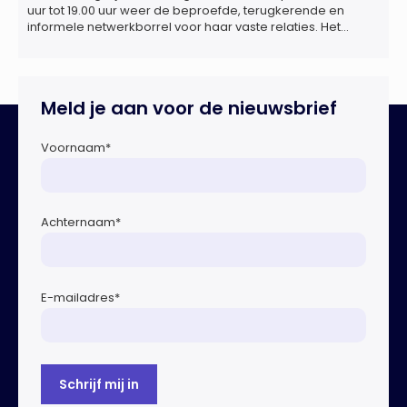
uur tot 19.00 uur weer de beproefde, terugkerende en
informele netwerkborrel voor haar vaste relaties. Het
evenement vindt plaats bij ‘Prachtig’, de onder de
Erasmusbrug gelegen locatie aan de Willemsplein 77 in
Rotterdam
Meld je aan voor de nieuwsbrief
Voornaam
*
Achternaam
*
E-mailadres
*