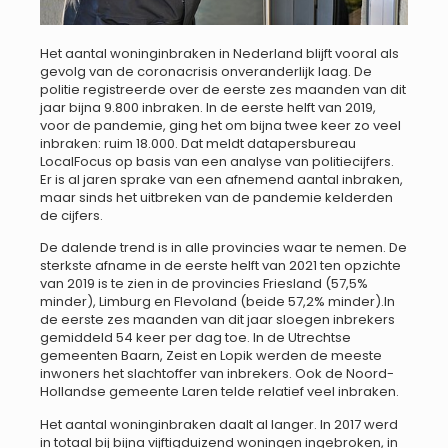
Het aantal woninginbraken in Nederland blijft vooral als
gevolg van de coronacrisis onveranderlijk laag. De
politie registreerde over de eerste zes maanden van dit
jaar bijna 9.800 inbraken. In de eerste helft van 2019,
voor de pandemie, ging het om bijna twee keer zo veel
inbraken: ruim 18.000. Dat meldt datapersbureau
LocalFocus op basis van een analyse van politiecijfers.
Er is al jaren sprake van een afnemend aantal inbraken,
maar sinds het uitbreken van de pandemie kelderden
de cijfers.
De dalende trend is in alle provincies waar te nemen. De
sterkste afname in de eerste helft van 2021 ten opzichte
van 2019 is te zien in de provincies Friesland (57,5%
minder), Limburg en Flevoland (beide 57,2% minder).In
de eerste zes maanden van dit jaar sloegen inbrekers
gemiddeld 54 keer per dag toe. In de Utrechtse
gemeenten Baarn, Zeist en Lopik werden de meeste
inwoners het slachtoffer van inbrekers. Ook de Noord-
Hollandse gemeente Laren telde relatief veel inbraken.
Het aantal woninginbraken daalt al langer. In 2017 werd
in totaal bij bijna vijftigduizend woningen ingebroken, in