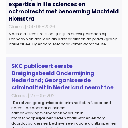
expertise in life sciences en
octrooirecht met benoeming Machteld
Hiemstra
Claims |
04-06-2026
Machteld Hiemstra is op 1 juni jl. in dienst getreden bij
Kennedy Van der Laan als partner binnen de praktijkgroep
Intellectueel Eigendom. Met haar komst wordt de life
sciences en octrooipraktijk van het Amsterdamse
advocatenkantoor verder versterkt. Machteld is
gespecialiseerd in nationale en internationale wet- en
regelgeving relevant voor de life sciences sector en de […]
SKC publiceert eerste
Dreigingsbeeld Ondermijning
Nederland; Georganiseerde
criminaliteit in Nederland neemt toe
Claims |
27-05-2026
De rol van georganiseerde criminaliteit in Nederland
neemt toe doordat criminele
samenwerkingsverbanden voorzien in
maatschappelijke behoeften zoals wonen en zorg,
doordat burgers en bedrijven een oogje dichtknijpen en