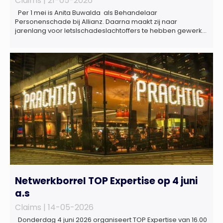
Claims |
21-05-2026
Per 1 mei is Anita Buwalda als Behandelaar
Personenschade bij Allianz. Daarna maakt zij naar
jarenlang voor letslschadeslachtoffers te hebben gewerkt
over maar ‘de betalende kant’ De afgelopen 3,5 jaar was
zij als zelfstandig letselschade-expert werkzaam onder de
naam van Buwalda Letselschade, waarin zij onder meer
werkzaam was voor ZLM, Ard Korevaar Personenschade,
Overtoom […]
Netwerkborrel TOP Expertise op 4 juni
a.s
Claims |
14-05-2026
Donderdag 4 juni 2026 organiseert TOP Expertise van 16.00