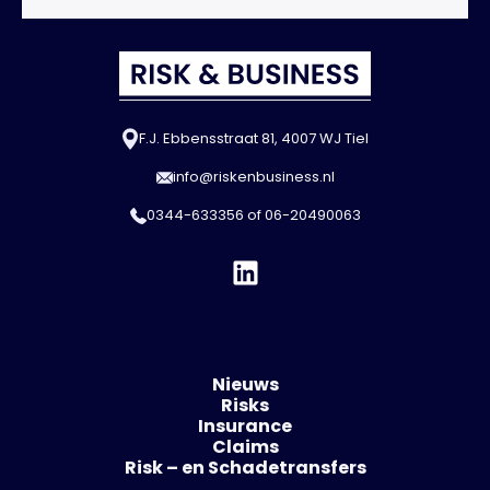
F.J. Ebbensstraat 81, 4007 WJ Tiel
info@riskenbusiness.nl
0344-633356
of
06-20490063
Nieuws
Risks
Insurance
Claims
Risk – en Schadetransfers