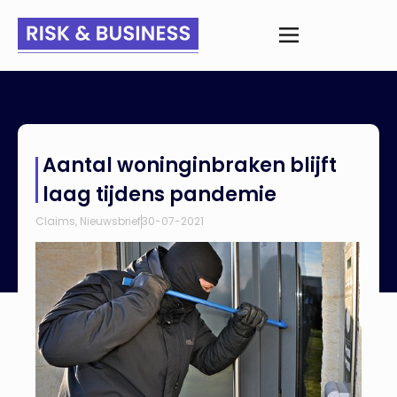
Home
>
Nieuws
>
Aantal woninginbraken blijft laag tijdens
Aantal woninginbraken blijft
pandemie
laag tijdens pandemie
Claims
,
Nieuwsbrief
30-07-2021