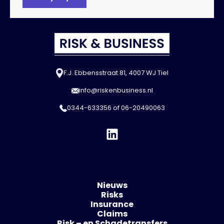
F.J. Ebbensstraat 81, 4007 WJ Tiel
info@riskenbusiness.nl
0344-633356
of
06-20490063
Nieuws
Risks
Insurance
Claims
Risk – en Schadetransfers