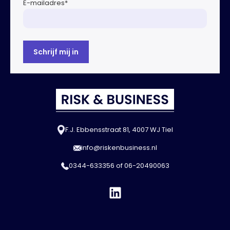
E-mailadres
*
F.J. Ebbensstraat 81, 4007 WJ Tiel
info@riskenbusiness.nl
0344-633356
of
06-20490063