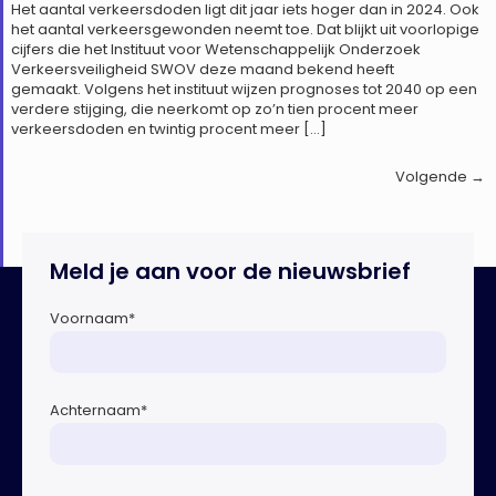
Het aantal verkeersdoden ligt dit jaar iets hoger dan in 2024. Ook
het aantal verkeersgewonden neemt toe. Dat blijkt uit voorlopige
cijfers die het Instituut voor Wetenschappelijk Onderzoek
Verkeersveiligheid SWOV deze maand bekend heeft
gemaakt. Volgens het instituut wijzen prognoses tot 2040 op een
verdere stijging, die neerkomt op zo’n tien procent meer
verkeersdoden en twintig procent meer […]
Volgende
→
Meld je aan voor de nieuwsbrief
Voornaam
*
Achternaam
*