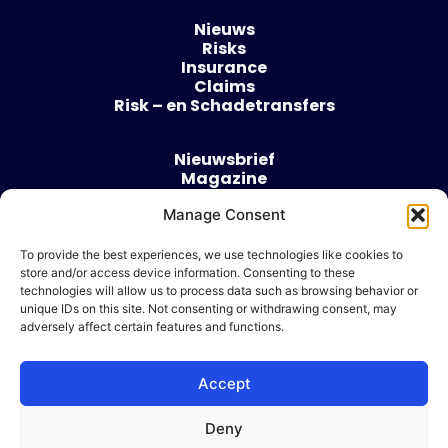
Nieuws
Risks
Insurance
Claims
Risk – en Schadetransfers
Nieuwsbrief
Magazine
Evenementen
Over
Manage Consent
Contact
To provide the best experiences, we use technologies like cookies to
store and/or access device information. Consenting to these
Algemene voorwaarden
technologies will allow us to process data such as browsing behavior or
Cookie beleid
unique IDs on this site. Not consenting or withdrawing consent, may
adversely affect certain features and functions.
Accept
Ik wil adverteren
Deny