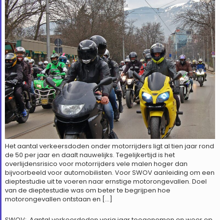
Het aantal verkeersdoden onder motorrijders ligt al tien jaar rond
de 50 per jaar en daalt nauwelijks. Tegelijkertijd is het
overlijdensrisico voor motorrijders vele malen hoger dan
bijvoorbeeld voor automobilisten. Voor SWOV aanleiding om een
dieptestudie uit te voeren naar ernstige motorongevallen. Doel
van de dieptestudie was om beter te begrijpen hoe
motorongevallen ontstaan en […]
SWOV: Aantal verkeerdoden vorig jaar toegenomen en weer op