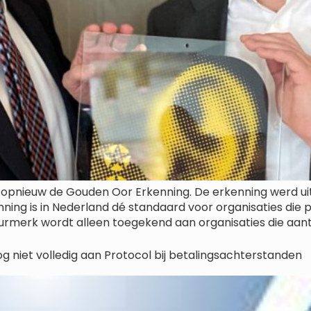
nd opnieuw de Gouden Oor Erkenning. De erkenning werd ui
ning is in Nederland dé standaard voor organisaties di
eurmerk wordt alleen toegekend aan organisaties die aan
g niet volledig aan Protocol bij betalingsachterstanden