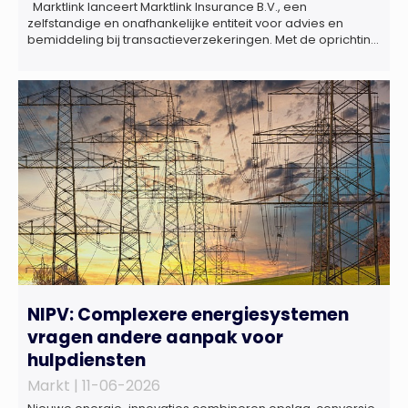
Marktlink lanceert Marktlink Insurance B.V., een
zelfstandige en onafhankelijke entiteit voor advies en
bemiddeling bij transactieverzekeringen. Met de oprichting
van Marktlink Insurance, die onder leiding van Gülsüm Aslan
komt, breidt Marktlink zijn zelfstandige dienstverlening rond
overnames verder uit. Naast M&A-advies kunnen
ondernemers, investeerders en dealteams vanaf nu ook
terecht voor ondersteuning op het gebied […]
NIPV: Complexere energiesystemen
vragen andere aanpak voor
hulpdiensten
Markt |
11-06-2026