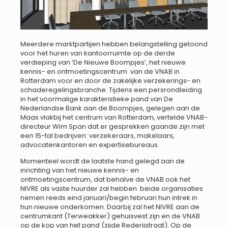
Meerdere marktpartijen hebben belangstelling getoond
voor het huren van kantoorruimte op de derde
verdieping van ‘De Nieuwe Boompjes’, het nieuwe
kennis- en ontmoetingscentrum van de VNAB in
Rotterdam voor en door de zakelijke verzekerings- en
schaderegelingsbranche. Tijdens een persrondleiding
in het voormalige karakteristieke pand van De
Nederlandse Bank aan de Boompjes, gelegen aan de
Maas vlakbij het centrum van Rotterdam, vertelde VNAB-
directeur Wim Span dat er gesprekken gaande zijn met
een 15-tal bedrijven: verzekeraars, makelaars,
advocatenkantoren en expertisebureaus.
Momenteel wordt de laatste hand gelegd aan de
inrichting van het nieuwe kennis- en
ontmoetingscentrum, dat behalve de VNAB ook het
NIVRE als vaste huurder zal hebben. beide organisaties
nemen reeds eind januari/begin februari hun intrek in
hun nieuwe onderkomen. Daarbij zal het NIVRE aan de
centrumkant (Terweakker) gehuisvest zijn en de VNAB
op de kop van het pand (zijde Rederijstraat). Op de