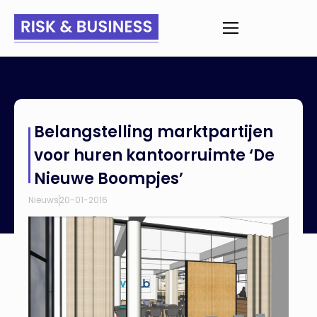
Home
>
Nieuws
>
Belangstelling marktpartijen voor huren
Belangstelling marktpartijen
kantoorruimte ‘De Nieuwe Boompjes’
voor huren kantoorruimte ‘De
Nieuwe Boompjes’
Nieuws
20-01-2016