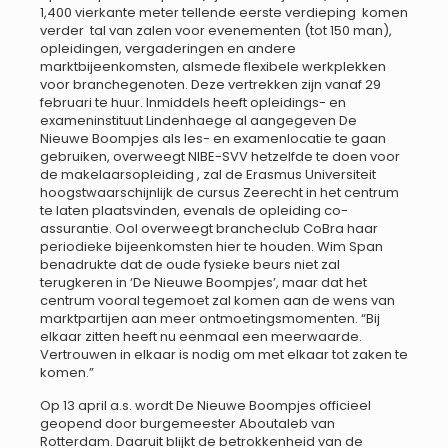
1,400 vierkante meter tellende eerste verdieping komen
verder tal van zalen voor evenementen (tot 150 man),
opleidingen, vergaderingen en andere
marktbijeenkomsten, alsmede flexibele werkplekken
voor branchegenoten. Deze vertrekken zijn vanaf 29
februari te huur. Inmiddels heeft opleidings- en
exameninstituut Lindenhaege al aangegeven De
Nieuwe Boompjes als les- en examenlocatie te gaan
gebruiken, overweegt NIBE-SVV hetzelfde te doen voor
de makelaarsopleiding , zal de Erasmus Universiteit
hoogstwaarschijnlijk de cursus Zeerecht in het centrum
te laten plaatsvinden, evenals de opleiding co-
assurantie. Ool overweegt brancheclub CoBra haar
periodieke bijeenkomsten hier te houden. Wim Span
benadrukte dat de oude fysieke beurs niet zal
terugkeren in ‘De Nieuwe Boompjes’, maar dat het
centrum vooral tegemoet zal komen aan de wens van
marktpartijen aan meer ontmoetingsmomenten. “Bij
elkaar zitten heeft nu eenmaal een meerwaarde.
Vertrouwen in elkaar is nodig om met elkaar tot zaken te
komen.”
Op 13 april a.s. wordt De Nieuwe Boompjes officieel
geopend door burgemeester Aboutaleb van
Rotterdam. Daaruit blijkt de betrokkenheid van de