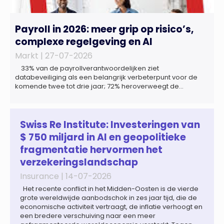
Payroll in 2026: meer grip op risico’s,
complexe regelgeving en AI
Markt |
27-07-2026
33% van de payrollverantwoordelijken ziet
databeveiliging als een belangrijk verbeterpunt voor de
komende twee tot drie jaar; 72% heroverweegt de
inrichting van payroll als gevolg van een tekort aan
gekwalificeerd personeel; 44% onderzoekt de inzet van
artificial intelligence (AI) als oplossing; payroll ontwikkelt
zich steeds vaker tot een zelfstandige bedrijfsfunctie: bij
Swiss Re Institute: Investeringen van
43% van […]
$ 750 miljard in AI en geopolitieke
fragmentatie hervormen het
verzekeringslandschap
Insurance |
14-07-2026
Het recente conflict in het Midden-Oosten is de vierde
grote wereldwijde aanbodschok in zes jaar tijd, die de
economische activiteit vertraagt, de inflatie verhoogt en
een bredere verschuiving naar een meer