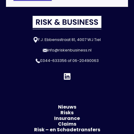
F.J. Ebbensstraat 81, 4007 WJ Tiel
info@riskenbusiness.nl
0344-633356
of
06-20490063
Nieuws
Risks
Insurance
Claims
Risk – en Schadetransfers