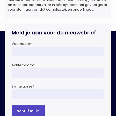
Nieuwe energie-innovaties combineren opslag, conversie
en transport steeds vaker in één systeem dat gevoeliger is
voor storingen, omdat complexiteit en onderlinge
afhankelijkheden toenemen. Dat blijkt uit nieuw onderzoek
van het NIPV naar zes innovatieve technologieën in de
energietransitie. Het NIPV onderzocht zes innovaties met
potentieel grote invloed op het toekomstige
Meld je aan voor de nieuwsbrief
energiesysteem. Het betreft systemen waarbij elektriciteit
of […]
Voornaam
*
Achternaam
*
E-mailadres
*