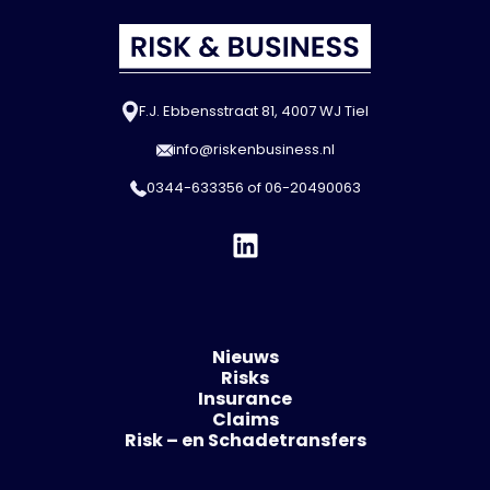
F.J. Ebbensstraat 81, 4007 WJ Tiel
info@riskenbusiness.nl
0344-633356
of
06-20490063
Nieuws
Risks
Insurance
Claims
Risk – en Schadetransfers