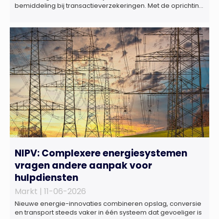
bemiddeling bij transactieverzekeringen. Met de oprichting
van Marktlink Insurance, die onder leiding van Gülsüm Aslan
komt, breidt Marktlink zijn zelfstandige dienstverlening rond
overnames verder uit. Naast M&A-advies kunnen
ondernemers, investeerders en dealteams vanaf nu ook
terecht voor ondersteuning op het gebied […]
NIPV: Complexere energiesystemen
vragen andere aanpak voor
hulpdiensten
Markt |
11-06-2026
Nieuwe energie-innovaties combineren opslag, conversie
en transport steeds vaker in één systeem dat gevoeliger is