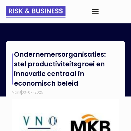
Home
>
Nieuws
>
Ondernemersorganisaties: stel
Ondernemersorganisaties:
productiviteitsgroei en innovatie centraal in economisch
beleid
stel productiviteitsgroei en
innovatie centraal in
economisch beleid
Markt
03-07-2025