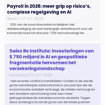
Payroll in 2026: meer grip op risico’s,
complexe regelgeving en AI
Markt |
27-07-2026
33% van de payrollverantwoordelijken ziet
databeveiliging als een belangrijk verbeterpunt voor de
komende twee tot drie jaar; 72% heroverweegt de
inrichting van payroll als gevolg van een tekort aan
gekwalificeerd personeel; 44% onderzoekt de inzet van
artificial intelligence (AI) als oplossing; payroll ontwikkelt
zich steeds vaker tot een zelfstandige bedrijfsfunctie: bij
Swiss Re Institute: Investeringen van
43% van […]
$ 750 miljard in AI en geopolitieke
fragmentatie hervormen het
verzekeringslandschap
Insurance |
14-07-2026
Het recente conflict in het Midden-Oosten is de vierde
grote wereldwijde aanbodschok in zes jaar tijd, die de
economische activiteit vertraagt, de inflatie verhoogt en
een bredere verschuiving naar een meer
gefragmenteerde wereldeconomie versterkt. Tegen
deze achtergrond zal de groei van de totale premie-