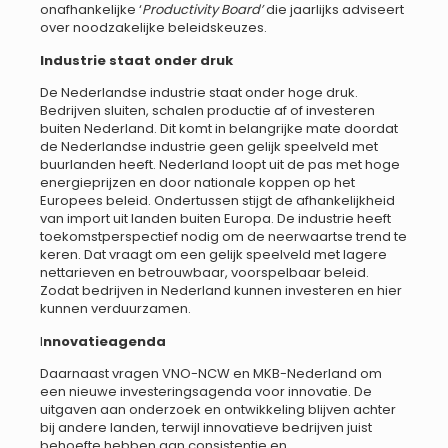
onafhankelijke ‘
Productivity Board’
die jaarlijks adviseert
over noodzakelijke beleidskeuzes.
Industrie staat onder druk
De Nederlandse industrie staat onder hoge druk.
Bedrijven sluiten, schalen productie af of investeren
buiten Nederland. Dit komt in belangrijke mate doordat
de Nederlandse industrie geen gelijk speelveld met
buurlanden heeft. Nederland loopt uit de pas met hoge
energieprijzen en door nationale koppen op het
Europees beleid. Ondertussen stijgt de afhankelijkheid
van import uit landen buiten Europa. De industrie heeft
toekomstperspectief nodig om de neerwaartse trend te
keren. Dat vraagt om een gelijk speelveld met lagere
nettarieven en betrouwbaar, voorspelbaar beleid.
Zodat bedrijven in Nederland kunnen investeren en hier
kunnen verduurzamen.
I
nnovatieagenda
Daarnaast vragen VNO-NCW en MKB-Nederland om
een nieuwe investeringsagenda voor innovatie. De
uitgaven aan onderzoek en ontwikkeling blijven achter
bij andere landen, terwijl innovatieve bedrijven juist
behoefte hebben aan consistentie en