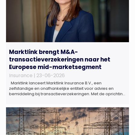
Marktlink brengt M&A-
transactieverzekeringen naar het
Europese mid-marketsegment
Insurance |
23-06-2026
Marktlink lanceert Marktlink Insurance B.V., een
zelfstandige en onafhankelijke entiteit voor advies en
bemiddeling bij transactieverzekeringen. Met de oprichting
van Marktlink Insurance, die onder leiding van Gülsüm Aslan
komt, breidt Marktlink zijn zelfstandige dienstverlening rond
overnames verder uit. Naast M&A-advies kunnen
ondernemers, investeerders en dealteams vanaf nu ook
terecht voor ondersteuning op het gebied […]