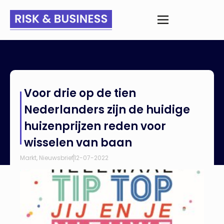
Home
>
Nieuws
>
Voor drie op de tien Nederlanders zijn de
Voor drie op de tien
huidige huizenprijzen reden voor wisselen van baan
Nederlanders zijn de huidige
huizenprijzen reden voor
wisselen van baan
Markt
,
Nieuwsbrief
12-07-2022