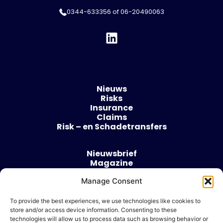
0344-633356
of
06-20490063
Nieuws
Risks
Insurance
Claims
Risk – en Schadetransfers
Nieuwsbrief
Magazine
Evenementen
Manage Consent
Over
Contact
To provide the best experiences, we use technologies like cookies to
store and/or access device information. Consenting to these
Algemene voorwaarden
technologies will allow us to process data such as browsing behavior or