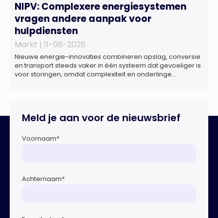
NIPV: Complexere energiesystemen
vragen andere aanpak voor
hulpdiensten
Markt |
11-06-2026
Nieuwe energie-innovaties combineren opslag, conversie
en transport steeds vaker in één systeem dat gevoeliger is
voor storingen, omdat complexiteit en onderlinge
afhankelijkheden toenemen. Dat blijkt uit nieuw onderzoek
van het NIPV naar zes innovatieve technologieën in de
energietransitie. Het NIPV onderzocht zes innovaties met
potentieel grote invloed op het toekomstige
Meld je aan voor de nieuwsbrief
energiesysteem. Het betreft systemen waarbij elektriciteit
of […]
Voornaam
*
Achternaam
*