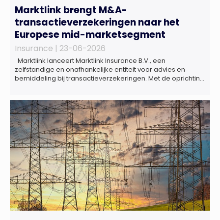
Marktlink brengt M&A-
transactieverzekeringen naar het
Europese mid-marketsegment
Insurance |
23-06-2026
Marktlink lanceert Marktlink Insurance B.V., een
zelfstandige en onafhankelijke entiteit voor advies en
bemiddeling bij transactieverzekeringen. Met de oprichting
van Marktlink Insurance, die onder leiding van Gülsüm Aslan
komt, breidt Marktlink zijn zelfstandige dienstverlening rond
overnames verder uit. Naast M&A-advies kunnen
ondernemers, investeerders en dealteams vanaf nu ook
terecht voor ondersteuning op het gebied […]