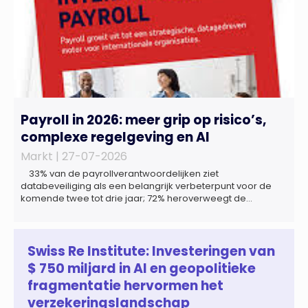
Payroll in 2026: meer grip op risico’s,
complexe regelgeving en AI
Markt |
27-07-2026
33% van de payrollverantwoordelijken ziet
databeveiliging als een belangrijk verbeterpunt voor de
komende twee tot drie jaar; 72% heroverweegt de
inrichting van payroll als gevolg van een tekort aan
gekwalificeerd personeel; 44% onderzoekt de inzet van
artificial intelligence (AI) als oplossing; payroll ontwikkelt
zich steeds vaker tot een zelfstandige bedrijfsfunctie: bij
Swiss Re Institute: Investeringen van
43% van […]
$ 750 miljard in AI en geopolitieke
fragmentatie hervormen het
verzekeringslandschap