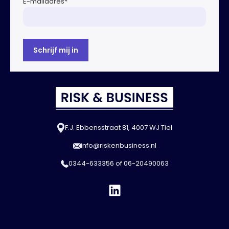
E-mailadres
*
F.J. Ebbensstraat 81, 4007 WJ Tiel
info@riskenbusiness.nl
0344-633356
of
06-20490063