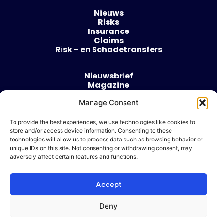
Nieuws
Risks
Insurance
Claims
Risk – en Schadetransfers
Nieuwsbrief
Magazine
Evenementen
Over
Manage Consent
Contact
To provide the best experiences, we use technologies like cookies to
store and/or access device information. Consenting to these
Algemene voorwaarden
technologies will allow us to process data such as browsing behavior or
Cookie beleid
unique IDs on this site. Not consenting or withdrawing consent, may
adversely affect certain features and functions.
Accept
Ik wil adverteren
Deny