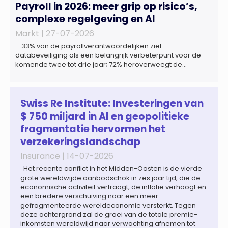
Payroll in 2026: meer grip op risico’s,
complexe regelgeving en AI
Markt |
27-07-2026
33% van de payrollverantwoordelijken ziet
databeveiliging als een belangrijk verbeterpunt voor de
komende twee tot drie jaar; 72% heroverweegt de
inrichting van payroll als gevolg van een tekort aan
gekwalificeerd personeel; 44% onderzoekt de inzet van
artificial intelligence (AI) als oplossing; payroll ontwikkelt
zich steeds vaker tot een zelfstandige bedrijfsfunctie: bij
Swiss Re Institute: Investeringen van
43% van […]
$ 750 miljard in AI en geopolitieke
fragmentatie hervormen het
verzekeringslandschap
Insurance |
14-07-2026
Het recente conflict in het Midden-Oosten is de vierde
grote wereldwijde aanbodschok in zes jaar tijd, die de
economische activiteit vertraagt, de inflatie verhoogt en
een bredere verschuiving naar een meer
gefragmenteerde wereldeconomie versterkt. Tegen
deze achtergrond zal de groei van de totale premie-
inkomsten wereldwijd naar verwachting afnemen tot