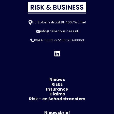
F.J. Ebbensstraat 81, 4007 WJ Tiel
info@riskenbusiness.nl
0344-633356
of
06-20490063
Nieuws
Risks
Insurance
Claims
Risk – en Schadetransfers
Nieuwsbrief