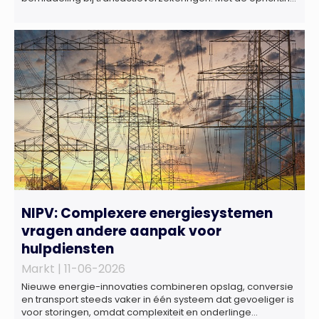
van Marktlink Insurance, die onder leiding van Gülsüm Aslan
komt, breidt Marktlink zijn zelfstandige dienstverlening rond
overnames verder uit. Naast M&A-advies kunnen
ondernemers, investeerders en dealteams vanaf nu ook
terecht voor ondersteuning op het gebied […]
NIPV: Complexere energiesystemen
vragen andere aanpak voor
hulpdiensten
Markt |
11-06-2026
Nieuwe energie-innovaties combineren opslag, conversie
en transport steeds vaker in één systeem dat gevoeliger is
voor storingen, omdat complexiteit en onderlinge