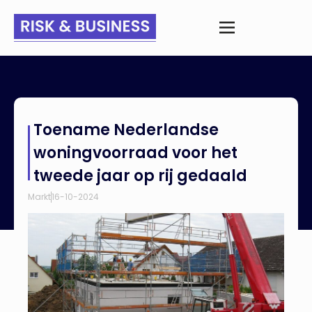
Home
>
Nieuws
>
Toename Nederlandse woningvoorraad
Toename Nederlandse
voor het tweede jaar op rij gedaald
woningvoorraad voor het
tweede jaar op rij gedaald
Markt
16-10-2024