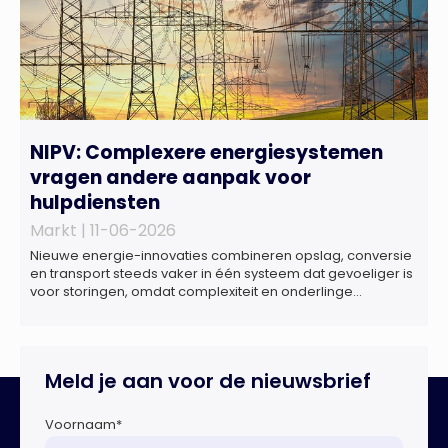
NIPV: Complexere energiesystemen
vragen andere aanpak voor
hulpdiensten
Markt |
11-06-2026
Nieuwe energie-innovaties combineren opslag, conversie
en transport steeds vaker in één systeem dat gevoeliger is
voor storingen, omdat complexiteit en onderlinge
afhankelijkheden toenemen. Dat blijkt uit nieuw onderzoek
van het NIPV naar zes innovatieve technologieën in de
energietransitie. Het NIPV onderzocht zes innovaties met
potentieel grote invloed op het toekomstige
Meld je aan voor de nieuwsbrief
energiesysteem. Het betreft systemen waarbij elektriciteit
of […]
Voornaam
*