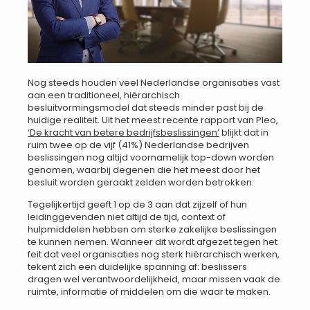
Nog steeds houden veel Nederlandse organisaties vast
aan een traditioneel, hiërarchisch
besluitvormingsmodel dat steeds minder past bij de
huidige realiteit. Uit het meest recente rapport van Pleo,
‘De kracht van betere bedrijfsbeslissingen’
blijkt dat in
ruim twee op de vijf (41%) Nederlandse bedrijven
beslissingen nog altijd voornamelijk top-down worden
genomen, waarbij degenen die het meest door het
besluit worden geraakt zelden worden betrokken.
Tegelijkertijd geeft 1 op de 3 aan dat zijzelf of hun
leidinggevenden niet altijd de tijd, context of
hulpmiddelen hebben om sterke zakelijke beslissingen
te kunnen nemen. Wanneer dit wordt afgezet tegen het
feit dat veel organisaties nog sterk hiërarchisch werken,
tekent zich een duidelijke spanning af: beslissers
dragen wel verantwoordelijkheid, maar missen vaak de
ruimte, informatie of middelen om die waar te maken.