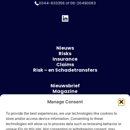
0344-633356
of
06-20490063
Nieuws
Risks
Insurance
Claims
Risk – en Schadetransfers
Nieuwsbrief
Magazine
Evenementen
Manage Consent
Over
Contact
To provide the best experiences, we use technologies like cookies to
store and/or access device information. Consenting to these
Algemene voorwaarden
technologies will allow us to process data such as browsing behavior or
Cookie beleid
unique IDs on this site. Not consenting or withdrawing consent, may