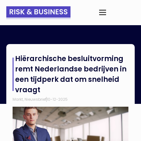
Home
>
Nieuws
>
Hiërarchische besluitvorming remt
Hiërarchische besluitvorming
Nederlandse bedrijven in een tijdperk dat om snelheid vraagt
remt Nederlandse bedrijven in
een tijdperk dat om snelheid
vraagt
Markt
,
Nieuwsbrief
10-12-2025