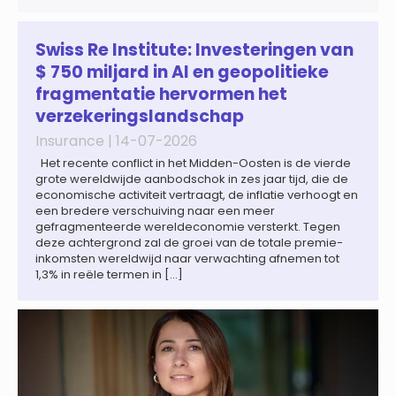
gekwalificeerd personeel; 44% onderzoekt de inzet van
artificial intelligence (AI) als oplossing; payroll ontwikkelt
zich steeds vaker tot een zelfstandige bedrijfsfunctie: bij
Swiss Re Institute: Investeringen van
43% van […]
$ 750 miljard in AI en geopolitieke
fragmentatie hervormen het
verzekeringslandschap
Insurance |
14-07-2026
Het recente conflict in het Midden-Oosten is de vierde
grote wereldwijde aanbodschok in zes jaar tijd, die de
economische activiteit vertraagt, de inflatie verhoogt en
een bredere verschuiving naar een meer
gefragmenteerde wereldeconomie versterkt. Tegen
deze achtergrond zal de groei van de totale premie-
inkomsten wereldwijd naar verwachting afnemen tot
1,3% in reële termen in […]