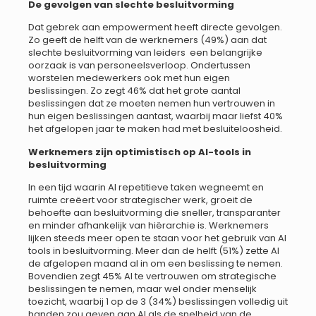
De gevolgen van slechte besluitvorming
Dat gebrek aan empowerment heeft directe gevolgen.
Zo geeft de helft van de werknemers (49%) aan dat
slechte besluitvorming van leiders een belangrijke
oorzaak is van personeelsverloop. Ondertussen
worstelen medewerkers ook met hun eigen
beslissingen. Zo zegt 46% dat het grote aantal
beslissingen dat ze moeten nemen hun vertrouwen in
hun eigen beslissingen aantast, waarbij maar liefst 40%
het afgelopen jaar te maken had met besluiteloosheid.
Werknemers zijn optimistisch op AI-tools in
besluitvorming
In een tijd waarin AI repetitieve taken wegneemt en
ruimte creëert voor strategischer werk, groeit de
behoefte aan besluitvorming die sneller, transparanter
en minder afhankelijk van hiërarchie is. Werknemers
lijken steeds meer open te staan voor het gebruik van AI
tools in besluitvorming. Meer dan de helft (51%) zette AI
de afgelopen maand al in om een beslissing te nemen.
Bovendien zegt 45% AI te vertrouwen om strategische
beslissingen te nemen, maar wel onder menselijk
toezicht, waarbij 1 op de 3 (34%) beslissingen volledig uit
handen zou geven aan AI als de snelheid van de