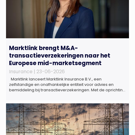
Marktlink brengt M&A-
transactieverzekeringen naar het
Europese mid-marketsegment
Insurance |
23-06-2026
Marktlink lanceert Marktlink Insurance B.V., een
zelfstandige en onafhankelijke entiteit voor advies en
bemiddeling bij transactieverzekeringen. Met de oprichting
van Marktlink Insurance, die onder leiding van Gülsüm Aslan
komt, breidt Marktlink zijn zelfstandige dienstverlening rond
overnames verder uit. Naast M&A-advies kunnen
ondernemers, investeerders en dealteams vanaf nu ook
terecht voor ondersteuning op het gebied […]