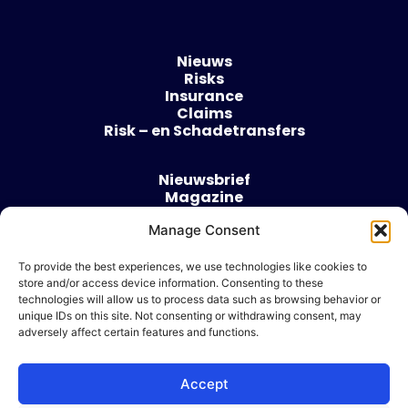
Nieuws
Risks
Insurance
Claims
Risk – en Schadetransfers
Nieuwsbrief
Magazine
Evenementen
Over
Manage Consent
Contact
To provide the best experiences, we use technologies like cookies to
store and/or access device information. Consenting to these
Algemene voorwaarden
technologies will allow us to process data such as browsing behavior or
Cookie beleid
unique IDs on this site. Not consenting or withdrawing consent, may
adversely affect certain features and functions.
Accept
Ik wil adverteren