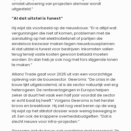
omdat uitvoering van projecten alsmaar wordt
uitgesteld.”
“Al dat uitstel is funest”
Hij wijst als voorbeeld op de nieuwbouw. “Er is altijd wat:
vergunningen die niet af komen, problemen met de
aansluiting op het elektriciteitsnet of partijen die
eindeloos bezwaar maken tegen nieuwbouwplannen.
Al dat uitstel is funest voor bedrijven. Inkomsten vallen
terug terwijl vaste kosten gewoon betaald moeten
worden. En dan heb je ook nog met fors stijgende lonen
te maken.”
Allianz Trade gaat voor 2025 uit van een voorzichtige
opleving van de bouwsector. Geeroms: “De crisis in de
bouw lijkt uitgebodemd, al is de sector natuurlijk wel erg
heterogeen. De renteverlagingen in Europa helpen
zeker al duurt het vaak een half jaar voordat de sector
er echt baat bij heeft.” Volgens Geeroms is het herstel
broos en breekbaar. Hij ziet nog veel beren op de weg.
Hij wijst op het stikstof dossier waar weinig beweging in
zit. Een ook de krappere overheidsbudgetten. “Dat is
slecht nieuws voor infra-projecten.”
Geeroms ziet de bouw ook worstelen met personeel. “In