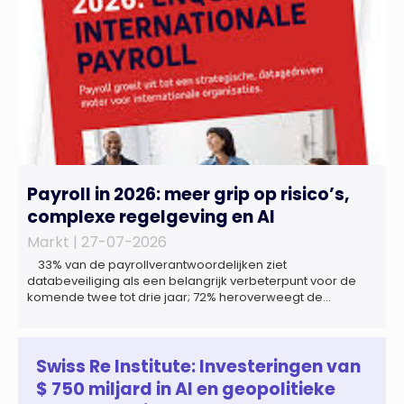
Payroll in 2026: meer grip op risico’s,
complexe regelgeving en AI
Markt |
27-07-2026
33% van de payrollverantwoordelijken ziet
databeveiliging als een belangrijk verbeterpunt voor de
komende twee tot drie jaar; 72% heroverweegt de
inrichting van payroll als gevolg van een tekort aan
gekwalificeerd personeel; 44% onderzoekt de inzet van
artificial intelligence (AI) als oplossing; payroll ontwikkelt
zich steeds vaker tot een zelfstandige bedrijfsfunctie: bij
Swiss Re Institute: Investeringen van
43% van […]
$ 750 miljard in AI en geopolitieke