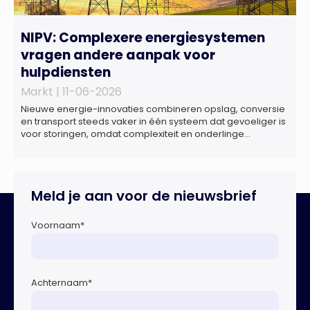
NIPV: Complexere energiesystemen
vragen andere aanpak voor
hulpdiensten
Markt |
11-06-2026
Nieuwe energie-innovaties combineren opslag, conversie
en transport steeds vaker in één systeem dat gevoeliger is
voor storingen, omdat complexiteit en onderlinge
afhankelijkheden toenemen. Dat blijkt uit nieuw onderzoek
van het NIPV naar zes innovatieve technologieën in de
energietransitie. Het NIPV onderzocht zes innovaties met
potentieel grote invloed op het toekomstige
Meld je aan voor de nieuwsbrief
energiesysteem. Het betreft systemen waarbij elektriciteit
of […]
Voornaam
*
Achternaam
*