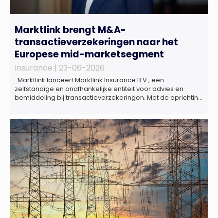
Marktlink brengt M&A-
transactieverzekeringen naar het
Europese mid-marketsegment
Insurance |
23-06-2026
Marktlink lanceert Marktlink Insurance B.V., een
zelfstandige en onafhankelijke entiteit voor advies en
bemiddeling bij transactieverzekeringen. Met de oprichting
van Marktlink Insurance, die onder leiding van Gülsüm Aslan
komt, breidt Marktlink zijn zelfstandige dienstverlening rond
overnames verder uit. Naast M&A-advies kunnen
ondernemers, investeerders en dealteams vanaf nu ook
terecht voor ondersteuning op het gebied […]