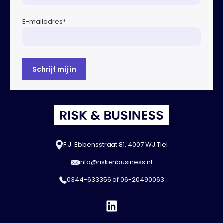
E-mailadres
*
F.J. Ebbensstraat 81, 4007 WJ Tiel
info@riskenbusiness.nl
0344-633356
of
06-20490063