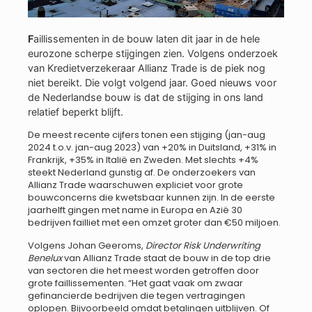
F
aillissementen in de bouw laten dit jaar in de hele
eurozone scherpe stijgingen zien. Volgens onderzoek
van Kredietverzekeraar Allianz Trade is de piek nog
niet bereikt. Die volgt volgend jaar. Goed nieuws voor
de Nederlandse bouw is dat de stijging in ons land
relatief beperkt blijft.
De meest recente cijfers tonen een stijging (jan-aug
2024 t.o.v. jan-aug 2023) van +20% in Duitsland, +31% in
Frankrijk, +35% in Italië en Zweden. Met slechts +4%
steekt Nederland gunstig af. De onderzoekers van
Allianz Trade waarschuwen expliciet voor grote
bouwconcerns die kwetsbaar kunnen zijn. In de eerste
jaarhelft gingen met name in Europa en Azië 30
bedrijven failliet met een omzet groter dan €50 miljoen.
Volgens Johan Geeroms,
Director Risk Underwriting
Benelux
van Allianz Trade staat de bouw in de top drie
van sectoren die het meest worden getroffen door
grote faillissementen. “Het gaat vaak om zwaar
gefinancierde bedrijven die tegen vertragingen
oplopen. Bijvoorbeeld omdat betalingen uitblijven. Of