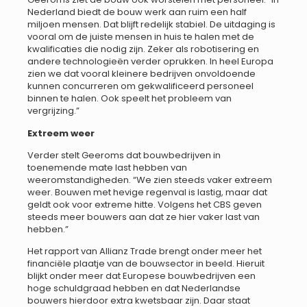
Nederland biedt de bouw werk aan ruim een half
miljoen mensen. Dat blijft redelijk stabiel. De uitdaging is
vooral om de juiste mensen in huis te halen met de
kwalificaties die nodig zijn. Zeker als robotisering en
andere technologieën verder oprukken. In heel Europa
zien we dat vooral kleinere bedrijven onvoldoende
kunnen concurreren om gekwalificeerd personeel
binnen te halen. Ook speelt het probleem van
vergrijzing.”
Extreem weer
Verder stelt Geeroms dat bouwbedrijven in
toenemende mate last hebben van
weeromstandigheden. “We zien steeds vaker extreem
weer. Bouwen met hevige regenval is lastig, maar dat
geldt ook voor extreme hitte. Volgens het CBS geven
steeds meer bouwers aan dat ze hier vaker last van
hebben.”
Het rapport van Allianz Trade brengt onder meer het
financiële plaatje van de bouwsector in beeld. Hieruit
blijkt onder meer dat Europese bouwbedrijven een
hoge schuldgraad hebben en dat Nederlandse
bouwers hierdoor extra kwetsbaar zijn. Daar staat