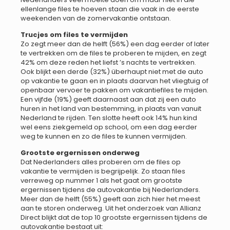
ellenlange files te hoeven staan die vaak in de eerste
weekenden van de zomervakantie ontstaan.
Trucjes om files te vermijden
Zo zegt meer dan de helft (56%) een dag eerder of later
te vertrekken om de files te proberen te mijden, en zegt
42% om deze reden het liefst ’s nachts te vertrekken.
Ook blijkt een derde (32%) überhaupt niet met de auto
op vakantie te gaan en in plaats daarvan het vliegtuig of
openbaar vervoer te pakken om vakantiefiles te mijden.
Een vijfde (19%) geeft daarnaast aan dat zij een auto
huren in het land van bestemming, in plaats van vanuit
Nederland te rijden. Ten slotte heeft ook 14% hun kind
wel eens ziekgemeld op school, om een dag eerder
weg te kunnen en zo de files te kunnen vermijden.
Grootste ergernissen onderweg
Dat Nederlanders alles proberen om de files op
vakantie te vermijden is begrijpelijk. Zo staan files
verreweg op nummer 1 als het gaat om grootste
ergernissen tijdens de autovakantie bij Nederlanders.
Meer dan de helft (55%) geeft aan zich hier het meest
aan te storen onderweg. Uit het onderzoek van Allianz
Direct blijkt dat de top 10 grootste ergernissen tijdens de
autovakantie bestaat uit: