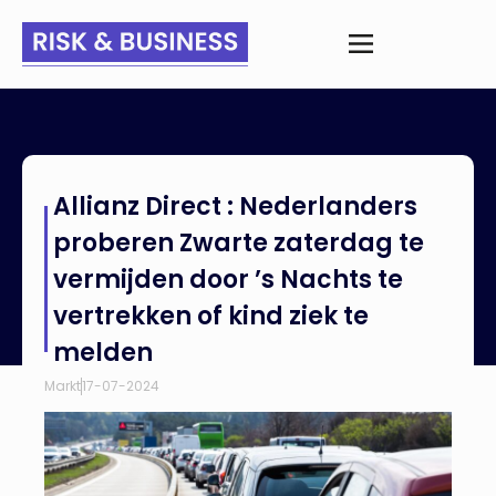
Home
>
Nieuws
>
Allianz Direct : Nederlanders proberen
Allianz Direct : Nederlanders
Zwarte zaterdag te vermijden door ’s Nachts te vertrekken of
kind ziek te melden
proberen Zwarte zaterdag te
vermijden door ’s Nachts te
vertrekken of kind ziek te
melden
Markt
17-07-2024