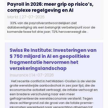
Payroll in 2026: meer grip op risico’s,
complexe regelgeving en AI
Markt |
27-07-2026
33% van de payrollverantwoordelijken ziet
databeveiliging als een belangrijk verbeterpunt voor de
komende twee tot drie jaar; 72% heroverweegt de
inrichting van payroll als gevolg van een tekort aan
gekwalificeerd personeel; 44% onderzoekt de inzet van
artificial intelligence (AI) als oplossing; payroll ontwikkelt
zich steeds vaker tot een zelfstandige bedrijfsfunctie: bij
Swiss Re Institute: Investeringen van
43% van […]
$ 750 miljard in AI en geopolitieke
fragmentatie hervormen het
verzekeringslandschap
Insurance |
14-07-2026
Het recente conflict in het Midden-Oosten is de vierde
grote wereldwijde aanbodschok in zes jaar tijd, die de
economische activiteit vertraagt, de inflatie verhoogt en
een bredere verschuiving naar een meer
gefragmenteerde wereldeconomie versterkt. Tegen
deze achtergrond zal de groei van de totale premie-
inkomsten wereldwijd naar verwachting afnemen tot