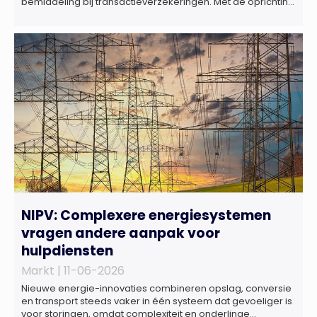
bemiddeling bij transactieverzekeringen. Met de oprichting
van Marktlink Insurance, die onder leiding van Gülsüm Aslan
komt, breidt Marktlink zijn zelfstandige dienstverlening rond
overnames verder uit. Naast M&A-advies kunnen
ondernemers, investeerders en dealteams vanaf nu ook
terecht voor ondersteuning op het gebied […]
NIPV: Complexere energiesystemen
vragen andere aanpak voor
hulpdiensten
Markt |
11-06-2026
Nieuwe energie-innovaties combineren opslag, conversie
en transport steeds vaker in één systeem dat gevoeliger is
voor storingen, omdat complexiteit en onderlinge