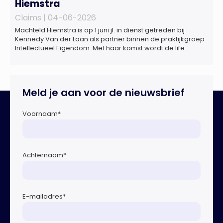
Hiemstra
Claims |
04-06-2026
Machteld Hiemstra is op 1 juni jl. in dienst getreden bij
Kennedy Van der Laan als partner binnen de praktijkgroep
Intellectueel Eigendom. Met haar komst wordt de life
sciences en octrooipraktijk van het Amsterdamse
advocatenkantoor verder versterkt. Machteld is
gespecialiseerd in nationale en internationale wet- en
regelgeving relevant voor de life sciences sector en de […]
Meld je aan voor de nieuwsbrief
Voornaam
*
Achternaam
*
E-mailadres
*