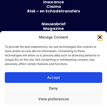
Insurance
Claims
Risk – en Schadetransfers
Nieuwsbrief
Magazine
Evenementen
Over
Manage Consent
Contact
To provide the best experiences, we use technologies like cookies to
store and/or access device information. Consenting to these
Algemene voorwaarden
technologies will allow us to process data such as browsing behavior or
Cookie beleid
unique IDs on this site. Not consenting or withdrawing consent, may
adversely affect certain features and functions.
Accept
Ik wil adverteren
Deny
© 2026 Risk & Business
View preferences
| Design & Development door
WP Masters