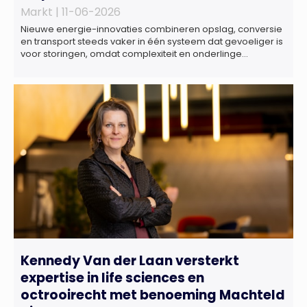
Markt |
11-06-2026
Nieuwe energie-innovaties combineren opslag, conversie
en transport steeds vaker in één systeem dat gevoeliger is
voor storingen, omdat complexiteit en onderlinge
afhankelijkheden toenemen. Dat blijkt uit nieuw onderzoek
van het NIPV naar zes innovatieve technologieën in de
energietransitie. Het NIPV onderzocht zes innovaties met
potentieel grote invloed op het toekomstige
energiesysteem. Het betreft systemen waarbij elektriciteit
of […]
Kennedy Van der Laan versterkt
expertise in life sciences en
octrooirecht met benoeming Machteld