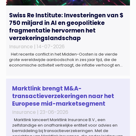
Swiss Re Institute: Investeringen van $
750 miljard in AI en geopolitieke
fragmentatie hervormen het
verzekeringslandschap
Insurance |
14-07-2026
Het recente conflict in het Midden-Oosten is de vierde
grote wereldwijde aanbodschok in zes jaar tijd, die de
economische activiteit vertraagt, de inflatie verhoogt en
een bredere verschuiving naar een meer
gefragmenteerde wereldeconomie versterkt. Tegen deze
achtergrond zal de groei van de totale premie-inkomsten
wereldwijd naar verwachting afnemen tot 1,3% in reële
Marktlink brengt M&A-
termen in […]
transactieverzekeringen naar het
Europese mid-marketsegment
Insurance |
23-06-2026
Marktlink lanceert Marktlink Insurance B.V., een
zelfstandige en onafhankelijke entiteit voor advies en
bemiddeling bij transactieverzekeringen. Met de