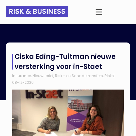
Home
>
Nieuws
>
Ciska Eding-Tuitman nieuwe versterking voor
Ciska Eding-Tuitman nieuwe
in-Staet
versterking voor in-Staet
Insurance
,
Nieuwsbrief
,
Risk - en Schadetransfers
,
Risks
08-12-2020