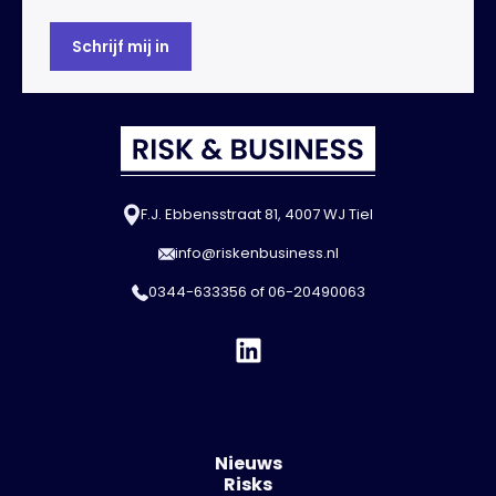
F.J. Ebbensstraat 81, 4007 WJ Tiel
info@riskenbusiness.nl
0344-633356
of
06-20490063
Nieuws
Risks