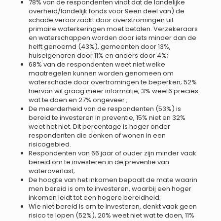
78% van de respondenten vindt dat de landelijke
overheid/landelijk fonds voor 9een deel van) de
schade veroorzaakt door overstromingen uit
primaire waterkeringen moet betalen. Verzekeraars
en waterschappen worden door iets minder dan de
helft genoemd (43%), gemeenten door 13%,
huiseigenaren door 11% en anders door 4%;
68% van de respondenten weet niet welke
maatregelen kunnen worden genomeen om
waterschade door overtromingen te beperken; 52%
hiervan wil graag meer informatie; 3% weet6 precies
wat te doen en 27% ongeveer ;
De meerderheid van de respondenten (53%) is
bereid te investeren in preventie, 15% niet en 32%
weet het niet. Dit percentage is hoger onder
respondenten die denken of wonen in een
risicogebied.
Respondenten van 66 jaar of ouder zijn minder vaak
bereid om te investeren in de preventie van
wateroverlast;
De hoogte van het inkomen bepaalt de mate waarin
men bereid is om te investeren, waarbij een hoger
inkomen leidt tot een hogere bereidheid;
Wie niet bereid is om te investeren, denkt vaak geen
risico te lopen (52%), 20% weet niet wat te doen, 11%