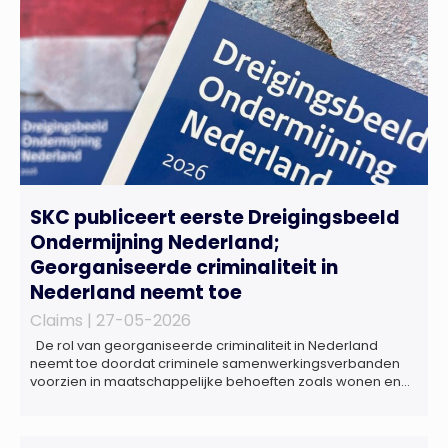
SKC publiceert eerste Dreigingsbeeld
Ondermijning Nederland;
Georganiseerde criminaliteit in
Nederland neemt toe
Claims |
27-05-2026
De rol van georganiseerde criminaliteit in Nederland
neemt toe doordat criminele samenwerkingsverbanden
voorzien in maatschappelijke behoeften zoals wonen en
zorg, doordat burgers en bedrijven een oogje dichtknijpen
en doordat politici en beleidsmakers zich bewust en
onbewust laten manipuleren. Dat staat in het