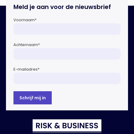
Dreigingsbeeld Ondermijning Nederland (DON), een
Meld je aan voor de nieuwsbrief
rapport geschreven door het Strategisch Kenniscentrum
Ondermijnende […]
Voornaam
*
Achternaam
*
E-mailadres
*