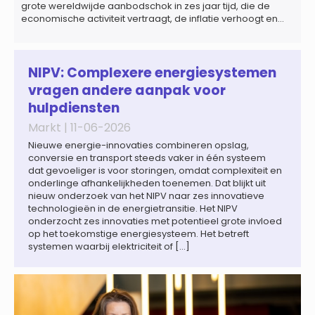
grote wereldwijde aanbodschok in zes jaar tijd, die de
economische activiteit vertraagt, de inflatie verhoogt en
een bredere verschuiving naar een meer
gefragmenteerde wereldeconomie versterkt. Tegen deze
achtergrond zal de groei van de totale premie-inkomsten
wereldwijd naar verwachting afnemen tot 1,3% in reële
NIPV: Complexere energiesystemen
termen in […]
vragen andere aanpak voor
hulpdiensten
Markt |
11-06-2026
Nieuwe energie-innovaties combineren opslag,
conversie en transport steeds vaker in één systeem
dat gevoeliger is voor storingen, omdat complexiteit en
onderlinge afhankelijkheden toenemen. Dat blijkt uit
nieuw onderzoek van het NIPV naar zes innovatieve
technologieën in de energietransitie. Het NIPV
onderzocht zes innovaties met potentieel grote invloed
op het toekomstige energiesysteem. Het betreft
systemen waarbij elektriciteit of […]