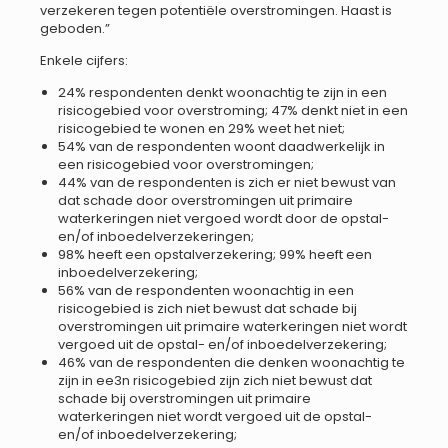
verzekeren tegen potentiële overstromingen. Haast is
geboden.”
Enkele cijfers:
24% respondenten denkt woonachtig te zijn in een
risicogebied voor overstroming; 47% denkt niet in een
risicogebied te wonen en 29% weet het niet;
54% van de respondenten woont daadwerkelijk in
een risicogebied voor overstromingen;
44% van de respondenten is zich er niet bewust van
dat schade door overstromingen uit primaire
waterkeringen niet vergoed wordt door de opstal-
en/of inboedelverzekeringen;
98% heeft een opstalverzekering; 99% heeft een
inboedelverzekering;
56% van de respondenten woonachtig in een
risicogebied is zich niet bewust dat schade bij
overstromingen uit primaire waterkeringen niet wordt
vergoed uit de opstal- en/of inboedelverzekering;
46% van de respondenten die denken woonachtig te
zijn in ee3n risicogebied zijn zich niet bewust dat
schade bij overstromingen uit primaire
waterkeringen niet wordt vergoed uit de opstal-
en/of inboedelverzekering;