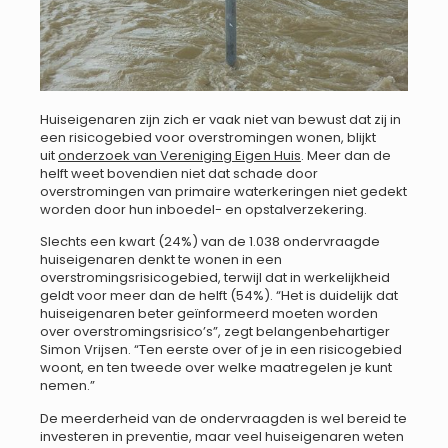
Huiseigenaren zijn zich er vaak niet van bewust dat zij in
een risicogebied voor overstromingen wonen, blijkt
uit
onderzoek van Vereniging Eigen Huis
. Meer dan de
helft weet bovendien niet dat schade door
overstromingen van primaire waterkeringen niet gedekt
worden door hun inboedel- en opstalverzekering.
Slechts een kwart (24%) van de 1.038 ondervraagde
huiseigenaren denkt te wonen in een
overstromingsrisicogebied, terwijl dat in werkelijkheid
geldt voor meer dan de helft (54%). “Het is duidelijk dat
huiseigenaren beter geïnformeerd moeten worden
over overstromingsrisico’s”, zegt belangenbehartiger
Simon Vrijsen. “Ten eerste over of je in een risicogebied
woont, en ten tweede over welke maatregelen je kunt
nemen.”
De meerderheid van de ondervraagden is wel bereid te
investeren in preventie, maar veel huiseigenaren weten