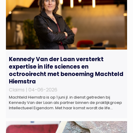
Kennedy Van der Laan versterkt
expertise in life sciences en
octrooirecht met benoeming Machteld
Hiemstra
Claims |
04-06-2026
Machteld Hiemstra is op 1 juni jl. in dienst getreden bij
Kennedy Van der Laan als partner binnen de praktijkgroep
Intellectueel Eigendom. Met haar komst wordt de life
sciences en octrooipraktijk van het Amsterdamse
advocatenkantoor verder versterkt. Machteld is
gespecialiseerd in nationale en internationale wet- en
regelgeving relevant voor de life sciences sector en de […]