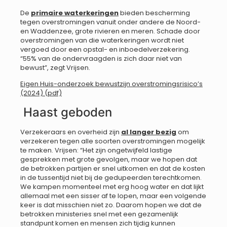
De
primaire waterkeringen
bieden bescherming
tegen overstromingen vanuit onder andere de Noord-
en Waddenzee, grote rivieren en meren. Schade door
overstromingen van die waterkeringen wordt niet
vergoed door een opstal- en inboedelverzekering.
“55% van de ondervraagden is zich daar niet van
bewust”, zegt Vrijsen.
Eigen Huis-onderzoek bewustzijn overstromingsrisico’s
(2024) (pdf)
Haast geboden
Verzekeraars en overheid zijn
al langer bezig
om
verzekeren tegen alle soorten overstromingen mogelijk
te maken. Vrijsen: “Het zijn ongetwijfeld lastige
gesprekken met grote gevolgen, maar we hopen dat
de betrokken partijen er snel uitkomen en dat de kosten
in de tussentijd niet bij de gedupeerden terechtkomen.
We kampen momenteel met erg hoog water en dat lijkt
allemaal met een sisser af te lopen, maar een volgende
keer is dat misschien niet zo. Daarom hopen we dat de
betrokken ministeries snel met een gezamenlijk
standpunt komen en mensen zich tijdig kunnen