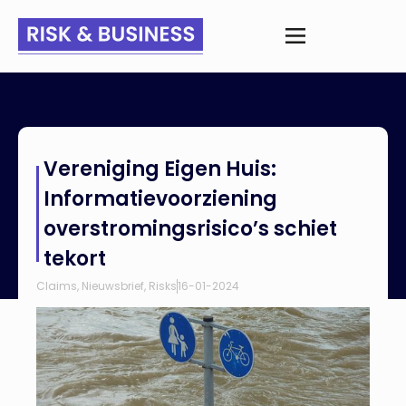
Home
>
Nieuws
>
Vereniging Eigen Huis: Informatievoorziening
Vereniging Eigen Huis:
overstromingsrisico’s schiet tekort
Informatievoorziening
overstromingsrisico’s schiet
tekort
Claims
,
Nieuwsbrief
,
Risks
16-01-2024