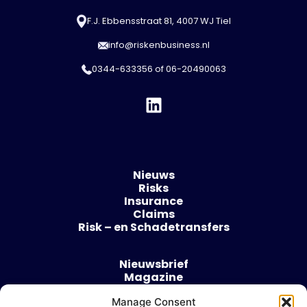
F.J. Ebbensstraat 81, 4007 WJ Tiel
info@riskenbusiness.nl
0344-633356
of
06-20490063
Nieuws
Risks
Insurance
Claims
Risk – en Schadetransfers
Nieuwsbrief
Magazine
Evenementen
Manage Consent
Over