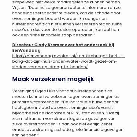
simpelweg niet welke maatregelen ze kunnen nemen.
Vrijsen: “Door huiseigenaren beter te informeren en ze
handelingsperspectief te bieden, kan de schade door
overstromingen beperkt worden. En aangezien
huiseigenaren zich niet kunnen verzekeren tegen zulke
risico’s en dus voor de kosten opdraaien, kan dat hen
ook een flinke financiële strop besparen.”
Directeur Cindy Kremer over het onderzoek bij
EenVandaag
:
https://eenvandaag.avrotros.nl/item/limburger-bert-is-
bang-dat-zijn-huis-onder-water-wordt-gezet-om-
steden-verderop-droog-te-houden/
Maak verzekeren mogelijk
Vereniging Eigen Huis vindt dat huiseigenaren zich
moeten kunnen verzekeren tegen overstromingen uit
primaire waterkeringen. “De individuele huiseigenaar
heeft geen invloed op overstromingsrisico’s vanuit
bijvoorbeeld de Noordzee of Rijn”, stelt Vrijsen. “Dat zij
zich niet kunnen verzekeren tegen de gevolgen van
zulke overstromingen, is dan ook niet eerlijk. Zeker
omdat overstromingsschade grote financiële gevolgen
kan hebben.”