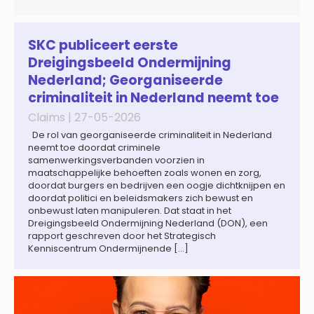
sciences en octrooipraktijk van het Amsterdamse
advocatenkantoor verder versterkt. Machteld is
gespecialiseerd in nationale en internationale wet- en
regelgeving relevant voor de life sciences sector en de […]
SKC publiceert eerste
Dreigingsbeeld Ondermijning
Nederland; Georganiseerde
criminaliteit in Nederland neemt toe
Claims |
27-05-2026
De rol van georganiseerde criminaliteit in Nederland
neemt toe doordat criminele
samenwerkingsverbanden voorzien in
maatschappelijke behoeften zoals wonen en zorg,
doordat burgers en bedrijven een oogje dichtknijpen en
doordat politici en beleidsmakers zich bewust en
onbewust laten manipuleren. Dat staat in het
Dreigingsbeeld Ondermijning Nederland (DON), een
rapport geschreven door het Strategisch
Kenniscentrum Ondermijnende […]