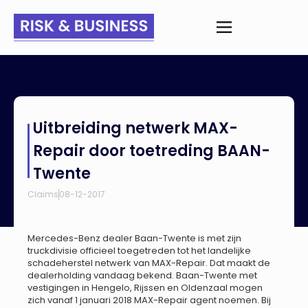
Home
>
Nieuws
>
Uitbreiding netwerk MAX-Repair door
Uitbreiding netwerk MAX-
toetreding BAAN-Twente
Repair door toetreding BAAN-
Twente
Claims
08-12-2017
Mercedes-Benz dealer Baan-Twente is met zijn
truckdivisie officieel toegetreden tot het landelijke
schadeherstel netwerk van MAX-Repair. Dat maakt de
dealerholding vandaag bekend. Baan-Twente met
vestigingen in Hengelo, Rijssen en Oldenzaal mogen
zich vanaf 1 januari 2018 MAX-Repair agent noemen. Bij