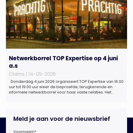
Netwerkborrel TOP Expertise op 4 juni
a.s
Claims |
14-05-2026
Donderdag 4 juni 2026 organiseert TOP Expertise van 16.00
uur tot 19.00 uur weer de beproefde, terugkerende en
informele netwerkborrel voor haar vaste relaties. Het
evenement vindt plaats bij ‘Prachtig’, de onder de
Erasmusbrug gelegen locatie aan de Willemsplein 77 in
Rotterdam
Meld je aan voor de nieuwsbrief
Voornaam
*