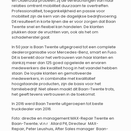
en Oldenzaal probeert zij de verwachtingen van haar
relaties omtrent mobiliteit duurzaam te overtreffen.
Professionaliteit, toegankelijkheid en passie voor
mobiliteit zijn de kern van de dagelijkse bedrijfsvoering.
Dit resulteert in korte lijnen die er voor zorgen dat Baan
Twente snel en flexibel kan handelen. De klanten
plukken daar de vruchten van, ook als het om
schadeherstel gaat.
In 50 jaar is Baan Twente uitgegroeid tot een complete
dealerorganisatie voor Mercedes-Benz, smart en Fuso.
Dit is bereikt door het vertrouwen van haar klanten en
dankzij meer dan 125 goed opgeleide en ervaren
medewerkers die kwaliteit hoog in het vaandel hebben
staan. De loyale klanten en gemotiveerde
medewerkers, in combinatie met kwalitatief
hoogstaande producten, zijn de basis voor het
familiebedrijf. Niet alleen maakt dit Baan-Twente trots,
het geeft tevens vertrouwen in de toekomst.
In 2016 werd Baan Twente uitgeroepen tot beste
truckdealer van 2016.
Foto: directie en management MAX-Repair Twente en
Baan-Twente; vl.n.r : Allard Pit, Directeur MAX-
Repair, Peter Leushuis, After Sales manager Baan-