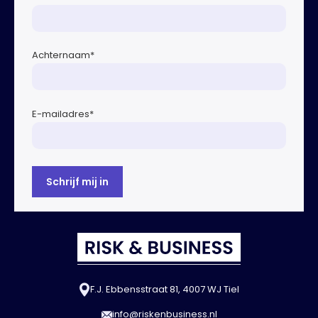
Achternaam
*
E-mailadres
*
F.J. Ebbensstraat 81, 4007 WJ Tiel
info@riskenbusiness.nl