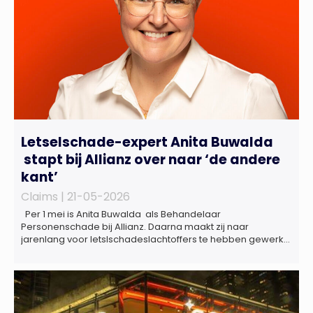
Letselschade-expert Anita Buwalda
stapt bij Allianz over naar ‘de andere
kant’
Claims |
21-05-2026
Per 1 mei is Anita Buwalda als Behandelaar
Personenschade bij Allianz. Daarna maakt zij naar
jarenlang voor letslschadeslachtoffers te hebben gewerkt
over maar ‘de betalende kant’ De afgelopen 3,5 jaar was
zij als zelfstandig letselschade-expert werkzaam onder de
naam van Buwalda Letselschade, waarin zij onder meer
werkzaam was voor ZLM, Ard Korevaar Personenschade,
Overtoom […]