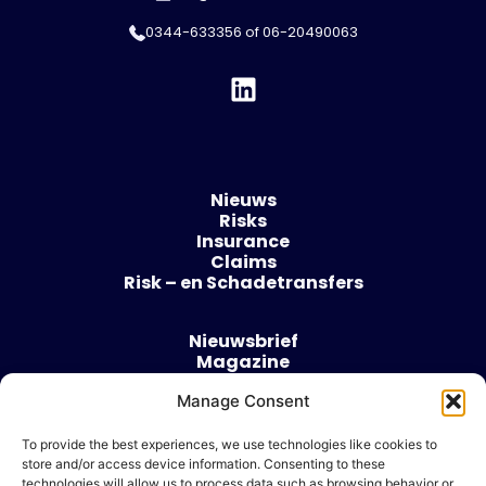
0344-633356
of
06-20490063
Nieuws
Risks
Insurance
Claims
Risk – en Schadetransfers
Nieuwsbrief
Magazine
Evenementen
Manage Consent
Over
Contact
To provide the best experiences, we use technologies like cookies to
store and/or access device information. Consenting to these
Algemene voorwaarden
technologies will allow us to process data such as browsing behavior or