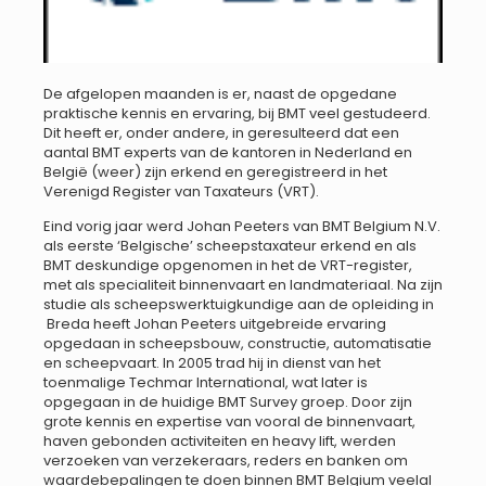
De afgelopen maanden is er, naast de opgedane
praktische kennis en ervaring, bij BMT veel gestudeerd.
Dit heeft er, onder andere, in geresulteerd dat een
aantal BMT experts van de kantoren in Nederland en
België (weer) zijn erkend en geregistreerd in het
Verenigd Register van Taxateurs (VRT).
Eind vorig jaar werd Johan Peeters van BMT Belgium N.V.
als eerste ‘Belgische’ scheepstaxateur erkend en als
BMT deskundige opgenomen in het de VRT-register,
met als specialiteit binnenvaart en landmateriaal. Na zijn
studie als scheepswerktuigkundige aan de opleiding in
Breda heeft Johan Peeters uitgebreide ervaring
opgedaan in scheepsbouw, constructie, automatisatie
en scheepvaart. In 2005 trad hij in dienst van het
toenmalige Techmar International, wat later is
opgegaan in de huidige BMT Survey groep. Door zijn
grote kennis en expertise van vooral de binnenvaart,
haven gebonden activiteiten en heavy lift, werden
verzoeken van verzekeraars, reders en banken om
waardebepalingen te doen binnen BMT Belgium veelal