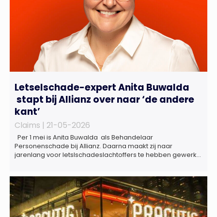
Letselschade-expert Anita Buwalda
stapt bij Allianz over naar ‘de andere
kant’
Claims |
21-05-2026
Per 1 mei is Anita Buwalda als Behandelaar
Personenschade bij Allianz. Daarna maakt zij naar
jarenlang voor letslschadeslachtoffers te hebben gewerkt
over maar ‘de betalende kant’ De afgelopen 3,5 jaar was
zij als zelfstandig letselschade-expert werkzaam onder de
naam van Buwalda Letselschade, waarin zij onder meer
werkzaam was voor ZLM, Ard Korevaar Personenschade,
Overtoom […]