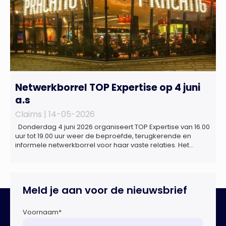
Netwerkborrel TOP Expertise op 4 juni
a.s
Claims |
14-05-2026
Donderdag 4 juni 2026 organiseert TOP Expertise van 16.00
uur tot 19.00 uur weer de beproefde, terugkerende en
informele netwerkborrel voor haar vaste relaties. Het
evenement vindt plaats bij ‘Prachtig’, de onder de
Erasmusbrug gelegen locatie aan de Willemsplein 77 in
Rotterdam
Meld je aan voor de nieuwsbrief
Voornaam
*