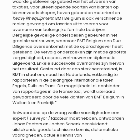
waarde gebleven op gebied van het uitvoeren van
taxaties, voor uiteenlopende soorten van klanten op
binnenvaartschepen, haven gebonden materieel en
heavy lift equipment
. BMT Belgium is ook verschillende
malen gevraagd om taxaties uit te voeren voor
overname van belangrijke familiale bedrijven.
Dergelijke gevoelige onderzoeken gebeuren in het
grootste vertrouwen, waarvoor BMT Belgium een Due
Dilligence overeenkomst met de opdrachtgever heeft
getekend. De vervolg onderzoeken zijn met de grootste
zorgvuldigheid, respect, vertrouwen en diplomatie
uitgevoerd. Enkele succesvolle overnames zijn hiervan
het resultaat. Gesteund door een sterk secretariaat, is
BMT in staat om, naast het Nederlands, vakkundig te
rapporteren in de belangrijke internationale talen
Engels, Duits en Frans. De mogelijkheid tot aanbieden
van rapportages in de Franse taal, wordt uiteraard
gewaardeerd door de vele klanten van BMT Belgium in
Wallonië en Frankrijk.”
Antwoordend op de vraag welke vaardigheden een
expert / surveyor / taxateur moet hebben, antwoorden
Johan Peeters en Jochen Schenk eensluidend:
uitstekende goede technische kennis, diplomatieke
vaardigheden, actuele kennis van