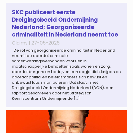
advocatenkantoor verder versterkt. Machteld is
gespecialiseerd in nationale en internationale wet- en
regelgeving relevant voor de life sciences sector en de […]
SKC publiceert eerste
Dreigingsbeeld Ondermijning
Nederland; Georganiseerde
criminaliteit in Nederland neemt toe
Claims |
27-05-2026
De rol van georganiseerde criminaliteit in Nederland
neemt toe doordat criminele
samenwerkingsverbanden voorzien in
maatschappelijke behoeften zoals wonen en zorg,
doordat burgers en bedrijven een oogje dichtknijpen en
doordat politici en beleidsmakers zich bewust en
onbewust laten manipuleren. Dat staat in het
Dreigingsbeeld Ondermijning Nederland (DON), een
rapport geschreven door het Strategisch
Kenniscentrum Ondermijnende […]