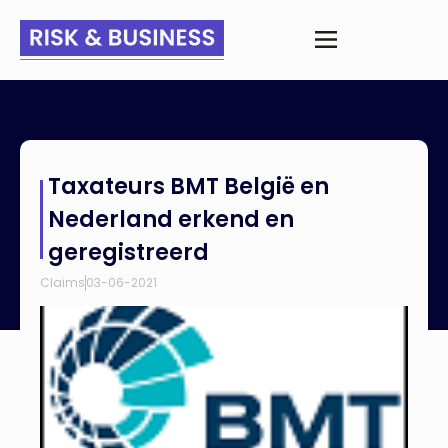
Home
>
Nieuws
>
Taxateurs BMT België en Nederland erkend
Taxateurs BMT België en
en geregistreerd
Nederland erkend en
geregistreerd
Claims
03-06-2021