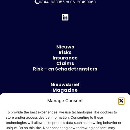
0344-633356
of
06-20490063
Nieuws
Risks
Insurance
Claims
Risk – en Schadetransfers
Nieuwsbrief
Magazine
Evenementen
Manage Consent
Over
Contact
To provide the best experiences, we use technologies like cookies to
store and/or access device information. Consenting to these
Algemene voorwaarden
technologies will allow us to process data such as browsing behavior or
Cookie beleid
unique IDs on this site. Not consenting or withdrawing consent, may