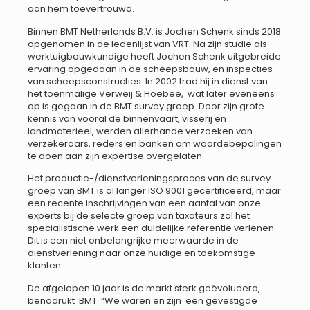
aan hem toevertrouwd.
Binnen BMT Netherlands B.V. is Jochen Schenk sinds 2018
opgenomen in de ledenlijst van VRT. Na zijn studie als
werktuigbouwkundige heeft Jochen Schenk uitgebreide
ervaring opgedaan in de scheepsbouw, en inspecties
van scheepsconstructies. In 2002 trad hij in dienst van
het toenmalige Verweij & Hoebee, wat later eveneens
op is gegaan in de BMT survey groep. Door zijn grote
kennis van vooral de binnenvaart, visserij en
landmaterieel, werden allerhande verzoeken van
verzekeraars, reders en banken om waardebepalingen
te doen aan zijn expertise overgelaten.
Het productie-/dienstverleningsproces van de survey
groep van BMT is al langer ISO 9001 gecertificeerd, maar
een recente inschrijvingen van een aantal van onze
experts bij de selecte groep van taxateurs zal het
specialistische werk een duidelijke referentie verlenen.
Dit is een niet onbelangrijke meerwaarde in de
dienstverlening naar onze huidige en toekomstige
klanten.
De afgelopen 10 jaar is de markt sterk geëvolueerd,
benadrukt BMT. “We waren en zijn een gevestigde