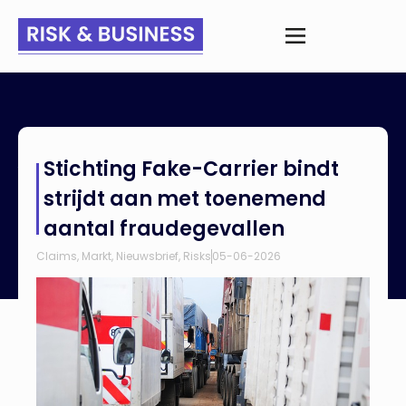
Home
>
Nieuws
>
Stichting Fake-Carrier bindt strijdt aan met
Stichting Fake-Carrier bindt
toenemend aantal fraudegevallen
strijdt aan met toenemend
aantal fraudegevallen
Claims
,
Markt
,
Nieuwsbrief
,
Risks
05-06-2026