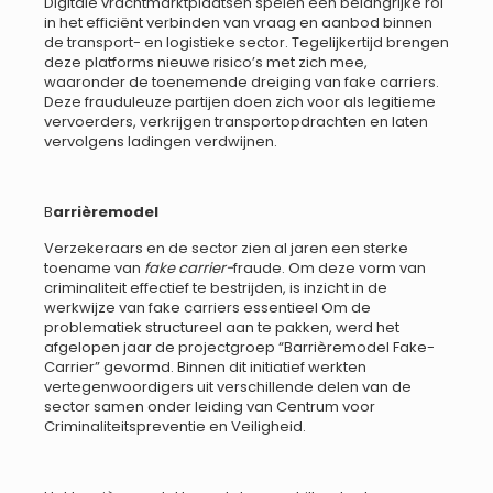
Digitale vrachtmarktplaatsen spelen een belangrijke rol
in het efficiënt verbinden van vraag en aanbod binnen
de transport- en logistieke sector. Tegelijkertijd brengen
deze platforms nieuwe risico’s met zich mee,
waaronder de toenemende dreiging van fake carriers.
Deze frauduleuze partijen doen zich voor als legitieme
vervoerders, verkrijgen transportopdrachten en laten
vervolgens ladingen verdwijnen.
B
arrièremodel
Verzekeraars en de sector zien al jaren een sterke
toename van
fake carrier-
fraude. Om deze vorm van
criminaliteit effectief te bestrijden, is inzicht in de
werkwijze van fake carriers essentieel Om de
problematiek structureel aan te pakken, werd het
afgelopen jaar de projectgroep “Barrièremodel Fake-
Carrier” gevormd. Binnen dit initiatief werkten
vertegenwoordigers uit verschillende delen van de
sector samen onder leiding van Centrum voor
Criminaliteitspreventie en Veiligheid.