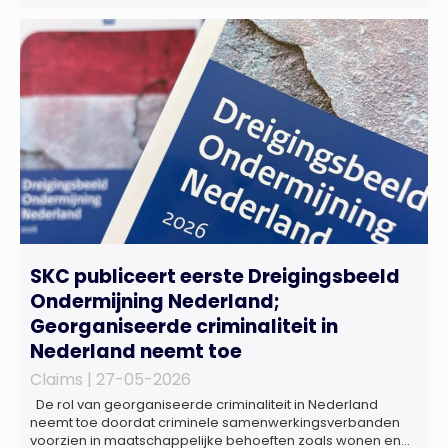
advocatenkantoor verder versterkt. Machteld is
gespecialiseerd in nationale en internationale wet- en
regelgeving relevant voor de life sciences sector en de […]
SKC publiceert eerste Dreigingsbeeld
Ondermijning Nederland;
Georganiseerde criminaliteit in
Nederland neemt toe
Claims |
27-05-2026
De rol van georganiseerde criminaliteit in Nederland
neemt toe doordat criminele samenwerkingsverbanden
voorzien in maatschappelijke behoeften zoals wonen en