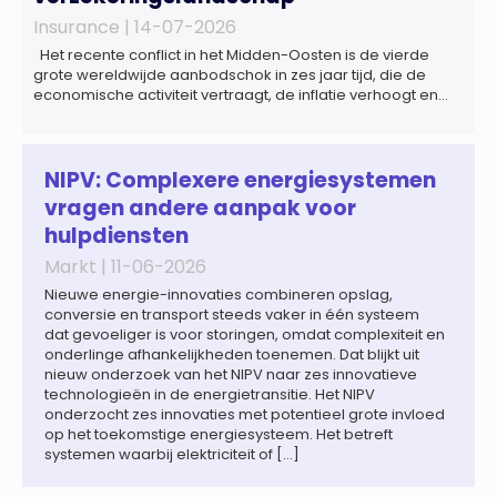
Insurance |
14-07-2026
Het recente conflict in het Midden-Oosten is de vierde
grote wereldwijde aanbodschok in zes jaar tijd, die de
economische activiteit vertraagt, de inflatie verhoogt en
een bredere verschuiving naar een meer
gefragmenteerde wereldeconomie versterkt. Tegen deze
achtergrond zal de groei van de totale premie-inkomsten
wereldwijd naar verwachting afnemen tot 1,3% in reële
NIPV: Complexere energiesystemen
termen in […]
vragen andere aanpak voor
hulpdiensten
Markt |
11-06-2026
Nieuwe energie-innovaties combineren opslag,
conversie en transport steeds vaker in één systeem
dat gevoeliger is voor storingen, omdat complexiteit en
onderlinge afhankelijkheden toenemen. Dat blijkt uit
nieuw onderzoek van het NIPV naar zes innovatieve
technologieën in de energietransitie. Het NIPV
onderzocht zes innovaties met potentieel grote invloed
op het toekomstige energiesysteem. Het betreft
systemen waarbij elektriciteit of […]