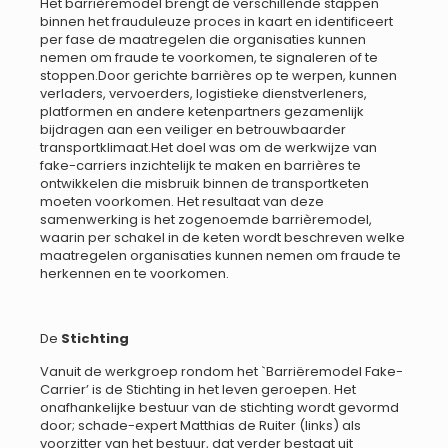
Het barrièremodel brengt de verschillende stappen
binnen het frauduleuze proces in kaart en identificeert
per fase de maatregelen die organisaties kunnen
nemen om fraude te voorkomen, te signaleren of te
stoppen.Door gerichte barrières op te werpen, kunnen
verladers, vervoerders, logistieke dienstverleners,
platformen en andere ketenpartners gezamenlijk
bijdragen aan een veiliger en betrouwbaarder
transportklimaat.Het doel was om de werkwijze van
fake-carriers inzichtelijk te maken en barrières te
ontwikkelen die misbruik binnen de transportketen
moeten voorkomen. Het resultaat van deze
samenwerking is het zogenoemde barrièremodel,
waarin per schakel in de keten wordt beschreven welke
maatregelen organisaties kunnen nemen om fraude te
herkennen en te voorkomen.
De
Stichting
Vanuit de werkgroep rondom het `Barriëremodel Fake-
Carrier’ is de Stichting in het leven geroepen. Het
onafhankelijke bestuur van de stichting wordt gevormd
door; schade-expert Matthias de Ruiter (links) als
voorzitter van het bestuur, dat verder bestaat uit