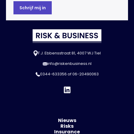
F.J. Ebbensstraat 81, 4007 WJ Tiel
info@riskenbusiness.nl
0344-633356
of
06-20490063
Nieuws
Risks
Insurance