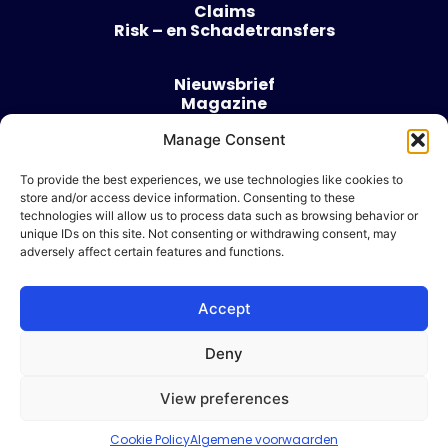
Claims
Risk – en Schadetransfers
Nieuwsbrief
Magazine
Evenementen
Over
Manage Consent
Contact
To provide the best experiences, we use technologies like cookies to
store and/or access device information. Consenting to these
Algemene voorwaarden
technologies will allow us to process data such as browsing behavior or
Cookie beleid
unique IDs on this site. Not consenting or withdrawing consent, may
adversely affect certain features and functions.
Accept
Ik wil adverteren
Deny
© 2026 Risk & Business
View preferences
| Design & Development door
WP Masters
Cookie Policy
Algemene voorwaarden