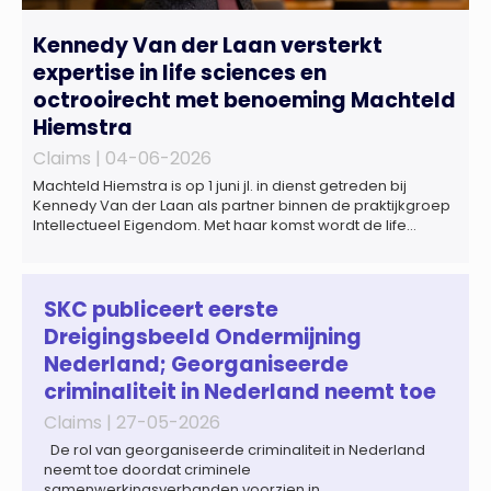
Kennedy Van der Laan versterkt
expertise in life sciences en
octrooirecht met benoeming Machteld
Hiemstra
Claims |
04-06-2026
Machteld Hiemstra is op 1 juni jl. in dienst getreden bij
Kennedy Van der Laan als partner binnen de praktijkgroep
Intellectueel Eigendom. Met haar komst wordt de life
sciences en octrooipraktijk van het Amsterdamse
advocatenkantoor verder versterkt. Machteld is
gespecialiseerd in nationale en internationale wet- en
regelgeving relevant voor de life sciences sector en de […]
SKC publiceert eerste
Dreigingsbeeld Ondermijning
Nederland; Georganiseerde
criminaliteit in Nederland neemt toe
Claims |
27-05-2026
De rol van georganiseerde criminaliteit in Nederland
neemt toe doordat criminele
samenwerkingsverbanden voorzien in