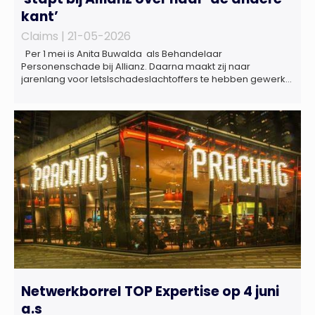
kant’
Claims |
21-05-2026
Per 1 mei is Anita Buwalda als Behandelaar
Personenschade bij Allianz. Daarna maakt zij naar
jarenlang voor letslschadeslachtoffers te hebben gewerkt
over maar ‘de betalende kant’ De afgelopen 3,5 jaar was
zij als zelfstandig letselschade-expert werkzaam onder de
naam van Buwalda Letselschade, waarin zij onder meer
werkzaam was voor ZLM, Ard Korevaar Personenschade,
Overtoom […]
Netwerkborrel TOP Expertise op 4 juni
a.s