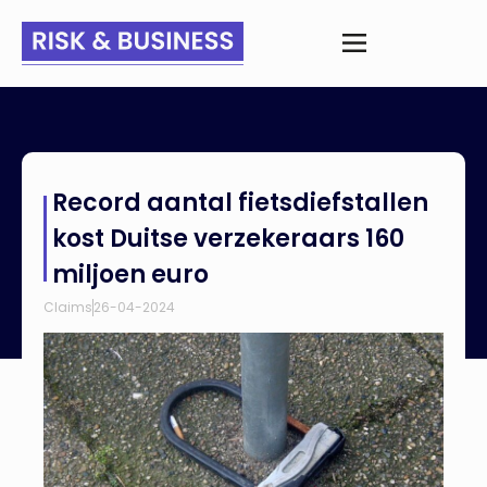
Home
>
Nieuws
>
Record aantal fietsdiefstallen kost Duitse
Record aantal fietsdiefstallen
verzekeraars 160 miljoen euro
kost Duitse verzekeraars 160
miljoen euro
Claims
26-04-2024