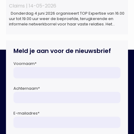
Claims |
14-05-2026
Donderdag 4 juni 2026 organiseert TOP Expertise van 16.00
uur tot 19.00 uur weer de beproefde, terugkerende en
informele netwerkborrel voor haar vaste relaties. Het
evenement vindt plaats bij ‘Prachtig’, de onder de
Erasmusbrug gelegen locatie aan de Willemsplein 77 in
Rotterdam
Meld je aan voor de nieuwsbrief
Voornaam
*
Achternaam
*
E-mailadres
*