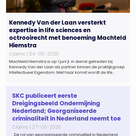
Kennedy Van der Laan versterkt
expertise in life sciences en
octrooirecht met benoeming Machteld
Hiemstra
Claims |
04-06-2026
Machteld Hiemstra is op 1 juni jl. in dienst getreden bij
Kennedy Van der Laan als partner binnen de praktijkgroep
Intellectueel Eigendom. Met haar komst wordt de life
sciences en octrooipraktijk van het Amsterdamse
advocatenkantoor verder versterkt. Machteld is
gespecialiseerd in nationale en internationale wet- en
regelgeving relevant voor de life sciences sector en de […]
SKC publiceert eerste
Dreigingsbeeld Ondermijning
Nederland; Georganiseerde
criminaliteit in Nederland neemt toe
Claims |
27-05-2026
De rol van georganiseerde criminaliteit in Nederland