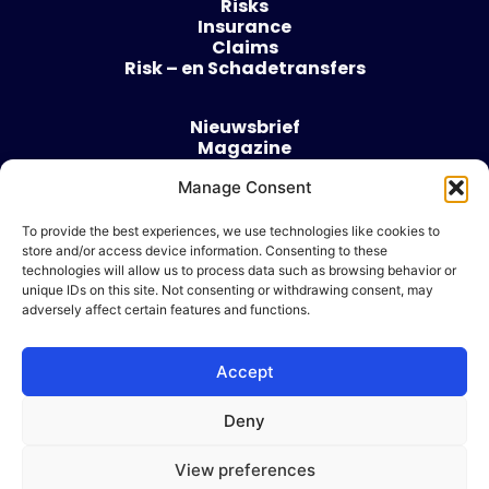
Risks
Insurance
Claims
Risk – en Schadetransfers
Nieuwsbrief
Magazine
Evenementen
Manage Consent
Over
Contact
To provide the best experiences, we use technologies like cookies to
store and/or access device information. Consenting to these
Algemene voorwaarden
technologies will allow us to process data such as browsing behavior or
Cookie beleid
unique IDs on this site. Not consenting or withdrawing consent, may
adversely affect certain features and functions.
Accept
Ik wil adverteren
Deny
© 2026 Risk & Business
View preferences
| Design & Development door
WP Masters