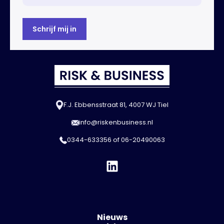
F.J. Ebbensstraat 81, 4007 WJ Tiel
info@riskenbusiness.nl
0344-633356
of
06-20490063
Nieuws