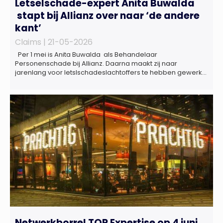
Letselschade-expert Anita Buwalda
stapt bij Allianz over naar ‘de andere
kant’
Claims |
21-05-2026
Per 1 mei is Anita Buwalda als Behandelaar
Personenschade bij Allianz. Daarna maakt zij naar
jarenlang voor letslschadeslachtoffers te hebben gewerkt
over maar ‘de betalende kant’ De afgelopen 3,5 jaar was
zij als zelfstandig letselschade-expert werkzaam onder de
naam van Buwalda Letselschade, waarin zij onder meer
werkzaam was voor ZLM, Ard Korevaar Personenschade,
Overtoom […]
Netwerkborrel TOP Expertise op 4 juni