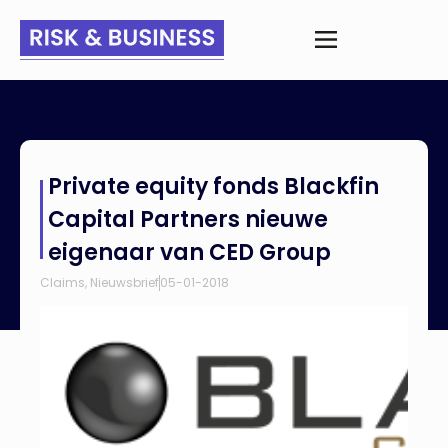
Home
>
Nieuws
>
Private equity fonds Blackfin Capital Partners
Private equity fonds Blackfin
nieuwe eigenaar van CED Group
Capital Partners nieuwe
eigenaar van CED Group
Claims
,
Nieuwsbrief
05-01-2018