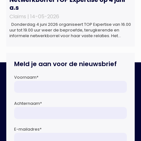
a.s
Claims |
14-05-2026
Donderdag 4 juni 2026 organiseert TOP Expertise van 16.00
uur tot 19.00 uur weer de beproefde, terugkerende en
informele netwerkborrel voor haar vaste relaties. Het
evenement vindt plaats bij ‘Prachtig’, de onder de
Erasmusbrug gelegen locatie aan de Willemsplein 77 in
Rotterdam
Meld je aan voor de nieuwsbrief
Voornaam
*
Achternaam
*
E-mailadres
*