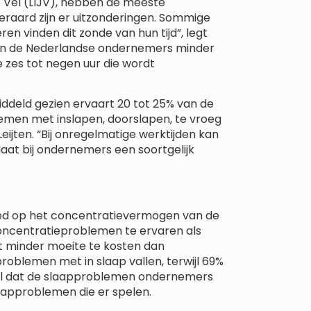
Je Vel (LIJV), hebben de meeste
teraard zijn er uitzonderingen. Sommige
n vinden dit zonde van hun tijd”, legt
% van de Nederlandse ondernemers minder
 zes tot negen uur die wordt
deld gezien ervaart 20 tot 25% van de
emen met inslapen, doorslapen, te vroeg
eijten. “Bij onregelmatige werktijden kan
laat bij ondernemers een soortgelijk
loed op het concentratievermogen van de
oncentratieproblemen te ervaren als
kt minder moeite te kosten dan
oblemen met in slaap vallen, terwijl 69%
wel dat de slaapproblemen ondernemers
laapproblemen die er spelen.