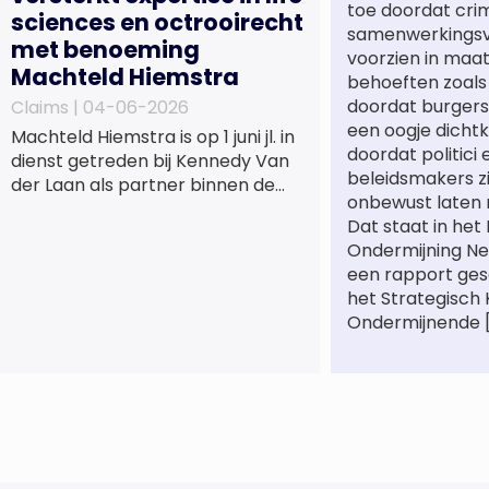
toe doordat cri
sciences en octrooirecht
samenwerkings
met benoeming
voorzien in maa
Machteld Hiemstra
behoeften zoals
doordat burgers
Claims |
04-06-2026
een oogje dichtk
Machteld Hiemstra is op 1 juni jl. in
doordat politici 
dienst getreden bij Kennedy Van
beleidsmakers z
der Laan als partner binnen de
onbewust laten 
praktijkgroep Intellectueel
Dat staat in het
Eigendom. Met haar komst wordt
Ondermijning Ne
de life sciences en octrooipraktijk
een rapport ge
van het Amsterdamse
het Strategisch
advocatenkantoor verder
Ondermijnende 
versterkt. Machteld is
gespecialiseerd in nationale en
internationale wet- en
regelgeving relevant voor de life
sciences sector en de […]