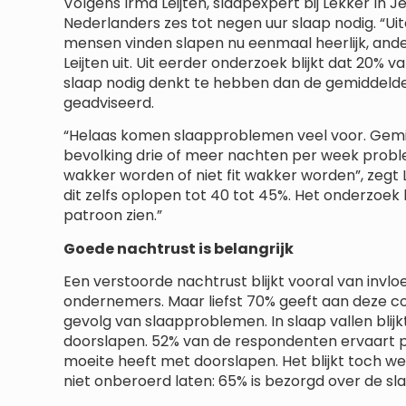
Volgens Irma Leijten, slaapexpert bij Lekker In 
Nederlanders zes tot negen uur slaap nodig. “Ui
mensen vinden slapen nu eenmaal heerlijk, andere
Leijten uit. Uit eerder onderzoek blijkt dat 20
slaap nodig denkt te hebben dan de gemiddelde
geadviseerd.
“Helaas komen slaapproblemen veel voor. Gemid
bevolking drie of meer nachten per week probl
wakker worden of niet fit wakker worden”, zegt L
dit zelfs oplopen tot 40 tot 45%. Het onderzoek 
patroon zien.”
Goede nachtrust is belangrijk
Een verstoorde nachtrust blijkt vooral van inv
ondernemers. Maar liefst 70% geeft aan deze c
gevolg van slaapproblemen. In slaap vallen blij
doorslapen. 52% van de respondenten ervaart pr
moeite heeft met doorslapen. Het blijkt toch 
niet onberoerd laten: 65% is bezorgd over de s