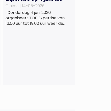
Claims |
14-05-2026
Donderdag 4 juni 2026
organiseert TOP Expertise van
16.00 uur tot 19.00 uur weer de
beproefde, terugkerende en
informele netwerkborrel voor
haar vaste relaties. Het
evenement vindt plaats bij
‘Prachtig’, de onder de
Erasmusbrug gelegen locatie aan
de Willemsplein 77 in Rotterdam