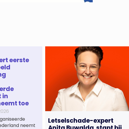
ert eerste
eld
ng
erde
 in
neemt toe
2026
ganiseerde
Letselschade-expert
 Nederland neemt
Anita Buwalda stapt bij