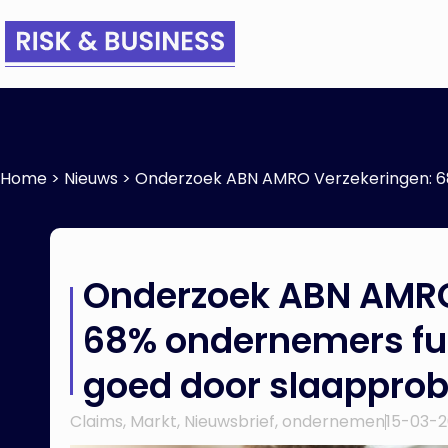
Home
>
Nieuws
>
Onderzoek ABN AMRO Verzekeringen: 6
Onderzoek ABN AMRO
68% ondernemers fu
goed door slaappro
Claims
,
Markt
,
Nieuwsbrief
,
ondernemen
15-03-