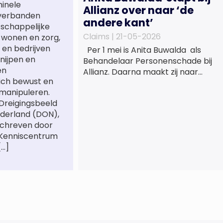
minele
Allianz over naar ‘de
verbanden
andere kant’
tschappelijke
Claims |
21-05-2026
 wonen en zorg,
 en bedrijven
Per 1 mei is Anita Buwalda als
nijpen en
Behandelaar Personenschade bij
en
Allianz. Daarna maakt zij naar
ich bewust en
jarenlang voor
manipuleren.
letslschadeslachtoffers te
 Dreigingsbeeld
hebben gewerkt over maar ‘de
derland (DON),
betalende kant’ De afgelopen 3,5
schreven door
jaar was zij als zelfstandig
 Kenniscentrum
letselschade-expert werkzaam
[…]
onder de naam van Buwalda
Letselschade, waarin zij onder
meer werkzaam was voor ZLM,
Ard Korevaar Personenschade,
Overtoom […]