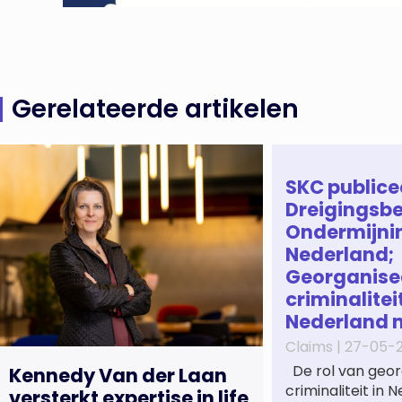
Gerelateerde artikelen
SKC publice
Dreigingsbe
Ondermijni
Nederland;
Georganise
criminaliteit
Nederland 
Claims |
27-05-
De rol van geor
Kennedy Van der Laan
criminaliteit in
versterkt expertise in life