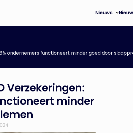
Nieuws
Nieuw
8% ondernemers functioneert minder goed door slaapp
 Verzekeringen:
nctioneert minder
blemen
2024