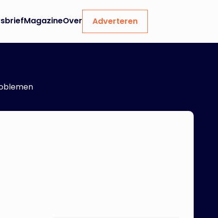
sbrief
Magazine
Over
Adverteren
roblemen