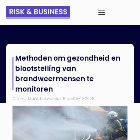
Home
>
Nieuws
>
Methoden om gezondheid en blootstelling
Methoden om gezondheid en
van brandweermensen te monitoren
blootstelling van
brandweermensen te
monitoren
Claims
,
Markt
,
Nieuwsbrief
,
Risks
05-11-2025