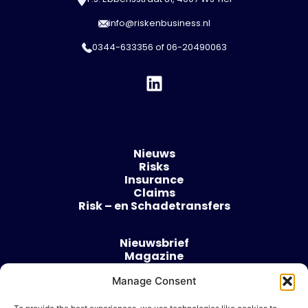
info@riskenbusiness.nl
0344-633356
of
06-20490063
Nieuws
Risks
Insurance
Claims
Risk – en Schadetransfers
Nieuwsbrief
Magazine
Evenementen
Over
Manage Consent
Contact