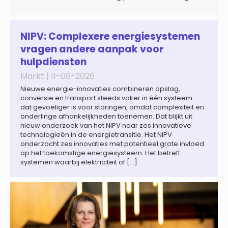
een bredere verschuiving naar een meer
gefragmenteerde wereldeconomie versterkt. Tegen deze
achtergrond zal de groei van de totale premie-inkomsten
wereldwijd naar verwachting afnemen tot 1,3% in reële
NIPV: Complexere energiesystemen
termen in […]
vragen andere aanpak voor
hulpdiensten
Markt |
11-06-2026
Nieuwe energie-innovaties combineren opslag,
conversie en transport steeds vaker in één systeem
dat gevoeliger is voor storingen, omdat complexiteit en
onderlinge afhankelijkheden toenemen. Dat blijkt uit
nieuw onderzoek van het NIPV naar zes innovatieve
technologieën in de energietransitie. Het NIPV
onderzocht zes innovaties met potentieel grote invloed
op het toekomstige energiesysteem. Het betreft
systemen waarbij elektriciteit of […]