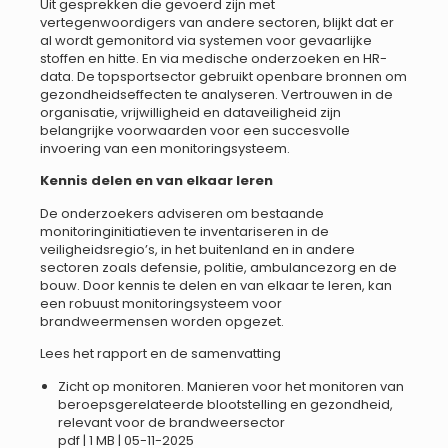
Uit gesprekken die gevoerd zijn met
vertegenwoordigers van andere sectoren, blijkt dat er
al wordt gemonitord via systemen voor gevaarlijke
stoffen en hitte. En via medische onderzoeken en HR-
data. De topsportsector gebruikt openbare bronnen om
gezondheidseffecten te analyseren. Vertrouwen in de
organisatie, vrijwilligheid en dataveiligheid zijn
belangrijke voorwaarden voor een succesvolle
invoering van een monitoringsysteem.
Kennis delen en van elkaar leren
De onderzoekers adviseren om bestaande
monitoringinitiatieven te inventariseren in de
veiligheidsregio’s, in het buitenland en in andere
sectoren zoals defensie, politie, ambulancezorg en de
bouw. Door kennis te delen en van elkaar te leren, kan
een robuust monitoringsysteem voor
brandweermensen worden opgezet.
Lees het rapport en de samenvatting
Zicht op monitoren. Manieren voor het monitoren van
beroepsgerelateerde blootstelling en gezondheid,
relevant voor de brandweersector
pdf | 1 MB | 05-11-2025