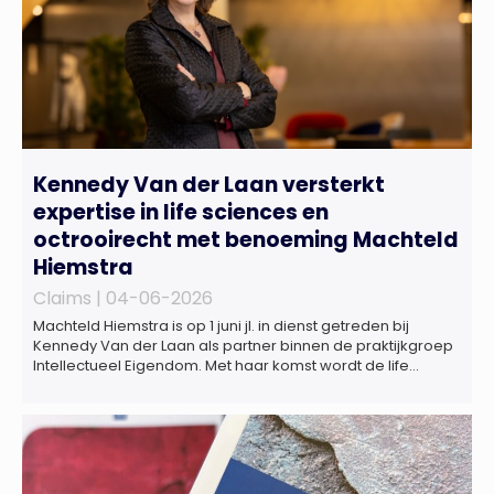
Kennedy Van der Laan versterkt
expertise in life sciences en
octrooirecht met benoeming Machteld
Hiemstra
Claims |
04-06-2026
Machteld Hiemstra is op 1 juni jl. in dienst getreden bij
Kennedy Van der Laan als partner binnen de praktijkgroep
Intellectueel Eigendom. Met haar komst wordt de life
sciences en octrooipraktijk van het Amsterdamse
advocatenkantoor verder versterkt. Machteld is
gespecialiseerd in nationale en internationale wet- en
regelgeving relevant voor de life sciences sector en de […]