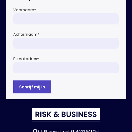
Ondermijnende […]
Voornaam
*
Achternaam
*
E-mailadres
*
F.J. Ebbensstraat 81, 4007 WJ Tiel