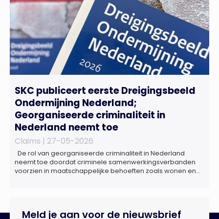
SKC publiceert eerste Dreigingsbeeld
Ondermijning Nederland;
Georganiseerde criminaliteit in
Nederland neemt toe
Claims |
27-05-2026
De rol van georganiseerde criminaliteit in Nederland
neemt toe doordat criminele samenwerkingsverbanden
voorzien in maatschappelijke behoeften zoals wonen en
zorg, doordat burgers en bedrijven een oogje dichtknijpen
en doordat politici en beleidsmakers zich bewust en
onbewust laten manipuleren. Dat staat in het
Dreigingsbeeld Ondermijning Nederland (DON), een
Meld je aan voor de nieuwsbrief
rapport geschreven door het Strategisch Kenniscentrum