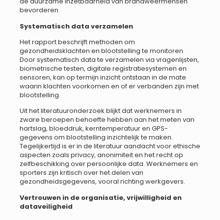
de duurzame inzetbaarheid van brandweermensen
bevorderen.
Systematisch data verzamelen
Het rapport beschrijft methoden om
gezondheidsklachten en blootstelling te monitoren.
Door systematisch data te verzamelen via vragenlijsten,
biometrische testen, digitale registratiesystemen en
sensoren, kan op termijn inzicht ontstaan in de mate
waarin klachten voorkomen en of er verbanden zijn met
blootstelling.
Uit het literatuuronderzoek blijkt dat werknemers in
zware beroepen behoefte hebben aan het meten van
hartslag, bloeddruk, kerntemperatuur en GPS-
gegevens om blootstelling inzichtelijk te maken.
Tegelijkertijd is er in de literatuur aandacht voor ethische
aspecten zoals privacy, anonimiteit en het recht op
zelfbeschikking over persoonlijke data. Werknemers en
sporters zijn kritisch over het delen van
gezondheidsgegevens, vooral richting werkgevers.
Vertrouwen in de organisatie, vrijwilligheid en
dataveiligheid