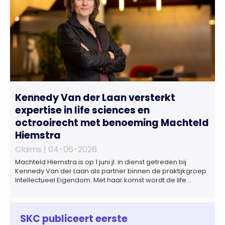
Kennedy Van der Laan versterkt
expertise in life sciences en
octrooirecht met benoeming Machteld
Hiemstra
Claims |
04-06-2026
Machteld Hiemstra is op 1 juni jl. in dienst getreden bij
Kennedy Van der Laan als partner binnen de praktijkgroep
Intellectueel Eigendom. Met haar komst wordt de life
sciences en octrooipraktijk van het Amsterdamse
advocatenkantoor verder versterkt. Machteld is
gespecialiseerd in nationale en internationale wet- en
regelgeving relevant voor de life sciences sector en de […]
SKC publiceert eerste