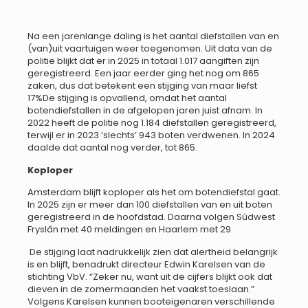
Na een jarenlange daling is het aantal diefstallen van en
(van)uit vaartuigen weer toegenomen. Uit data van de
politie blijkt dat er in 2025 in totaal 1.017 aangiften zijn
geregistreerd. Een jaar eerder ging het nog om 865
zaken, dus dat betekent een stijging van maar liefst
17%De stijging is opvallend, omdat het aantal
botendiefstallen in de afgelopen jaren juist afnam. In
2022 heeft de politie nog 1.184 diefstallen geregistreerd,
terwijl er in 2023 ‘slechts’ 943 boten verdwenen. In 2024
daalde dat aantal nog verder, tot 865.
Koploper
Amsterdam blijft koploper als het om botendiefstal gaat.
In 2025 zijn er meer dan 100 diefstallen van en uit boten
geregistreerd in de hoofdstad. Daarna volgen Súdwest
Fryslân met 40 meldingen en Haarlem met 29.
De stijging laat nadrukkelijk zien dat alertheid belangrijk
is en blijft, benadrukt directeur Edwin Karelsen van de
stichting VbV. “Zeker nu, want uit de cijfers blijkt ook dat
dieven in de zomermaanden het vaakst toeslaan.”
Volgens Karelsen kunnen booteigenaren verschillende