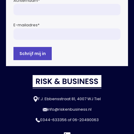
Achternaam
*
E-mailadres
*
F.J. Ebbensstraat 81, 4007 WJ Tiel
info@riskenbusiness.nl
0344-633356
of
06-20490063