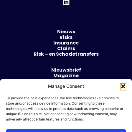
Nieuws
Risks
Insurance
Claims
Risk – en Schadetransfers
Nieuwsbrief
Magazine
Evenementen
Manage Consent
Over
Contact
To provide the best experiences, we use technologies like cookies to
store and/or access device information. Consenting to these
Algemene voorwaarden
technologies will allow us to process data such as browsing behavior or
Cookie beleid
unique IDs on this site. Not consenting or withdrawing consent, may
adversely affect certain features and functions.