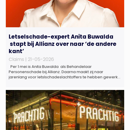
Letselschade-expert Anita Buwalda
stapt bij Allianz over naar ‘de andere
kant’
Claims |
21-05-2026
Per 1 mei is Anita Buwalda als Behandelaar
Personenschade bij Allianz. Daarna maakt zij naar
jarenlang voor letslschadeslachtoffers te hebben gewerkt
over maar ‘de betalende kant’ De afgelopen 3,5 jaar was
zij als zelfstandig letselschade-expert werkzaam onder de
naam van Buwalda Letselschade, waarin zij onder meer
werkzaam was voor ZLM, Ard Korevaar Personenschade,
Overtoom […]