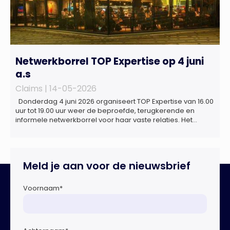
Netwerkborrel TOP Expertise op 4 juni
a.s
Claims |
14-05-2026
Donderdag 4 juni 2026 organiseert TOP Expertise van 16.00
uur tot 19.00 uur weer de beproefde, terugkerende en
informele netwerkborrel voor haar vaste relaties. Het
evenement vindt plaats bij ‘Prachtig’, de onder de
Erasmusbrug gelegen locatie aan de Willemsplein 77 in
Rotterdam
Meld je aan voor de nieuwsbrief
Voornaam
*