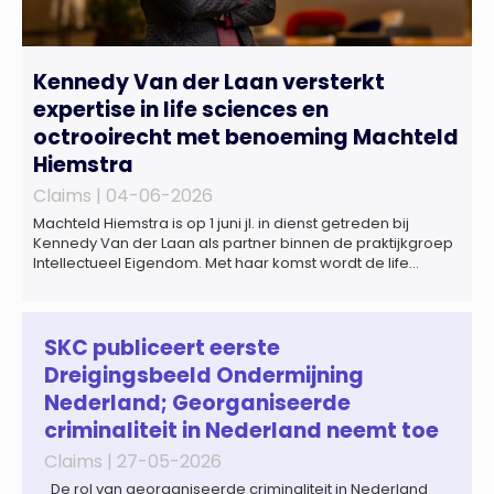
Kennedy Van der Laan versterkt
expertise in life sciences en
octrooirecht met benoeming Machteld
Hiemstra
Claims |
04-06-2026
Machteld Hiemstra is op 1 juni jl. in dienst getreden bij
Kennedy Van der Laan als partner binnen de praktijkgroep
Intellectueel Eigendom. Met haar komst wordt de life
sciences en octrooipraktijk van het Amsterdamse
advocatenkantoor verder versterkt. Machteld is
gespecialiseerd in nationale en internationale wet- en
regelgeving relevant voor de life sciences sector en de […]
SKC publiceert eerste
Dreigingsbeeld Ondermijning
Nederland; Georganiseerde
criminaliteit in Nederland neemt toe
Claims |
27-05-2026
De rol van georganiseerde criminaliteit in Nederland