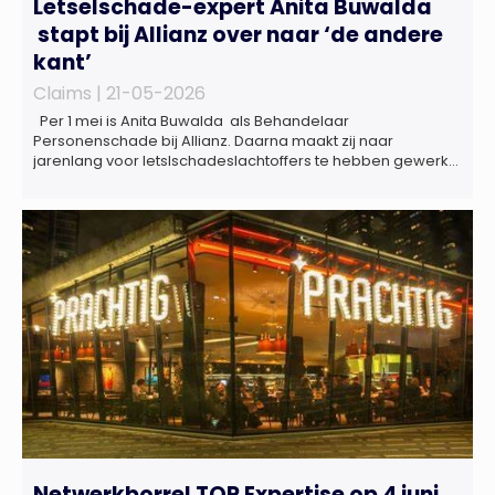
Letselschade-expert Anita Buwalda
stapt bij Allianz over naar ‘de andere
kant’
Claims |
21-05-2026
Per 1 mei is Anita Buwalda als Behandelaar
Personenschade bij Allianz. Daarna maakt zij naar
jarenlang voor letslschadeslachtoffers te hebben gewerkt
over maar ‘de betalende kant’ De afgelopen 3,5 jaar was
zij als zelfstandig letselschade-expert werkzaam onder de
naam van Buwalda Letselschade, waarin zij onder meer
werkzaam was voor ZLM, Ard Korevaar Personenschade,
Overtoom […]
Netwerkborrel TOP Expertise op 4 juni