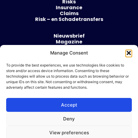
Risks
Insurance
Claims
Risk – en Schadetransfers
Nieuwsbrief
Magazine
Evenementen
Manage Consent
Over
Contact
To provide the best experiences, we use technologies like cookies to
store and/or access device information. Consenting to these
Algemene voorwaarden
technologies will allow us to process data such as browsing behavior or
Cookie beleid
unique IDs on this site. Not consenting or withdrawing consent, may
adversely affect certain features and functions.
Accept
Ik wil adverteren
Deny
© 2026 Risk & Business
View preferences
| Design & Development door
WP Masters