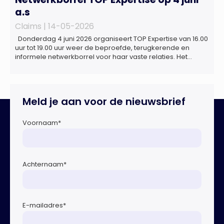
a.s
Claims |
14-05-2026
Donderdag 4 juni 2026 organiseert TOP Expertise van 16.00
uur tot 19.00 uur weer de beproefde, terugkerende en
informele netwerkborrel voor haar vaste relaties. Het
evenement vindt plaats bij ‘Prachtig’, de onder de
Erasmusbrug gelegen locatie aan de Willemsplein 77 in
Rotterdam
Meld je aan voor de nieuwsbrief
Voornaam
*
Achternaam
*
E-mailadres
*