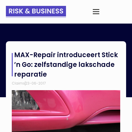
Home
>
Nieuws
>
MAX-Repair introduceert Stick ’n Go:
MAX-Repair introduceert Stick
zelfstandige lakschade reparatie
’n Go: zelfstandige lakschade
reparatie
Claims
23-06-2017