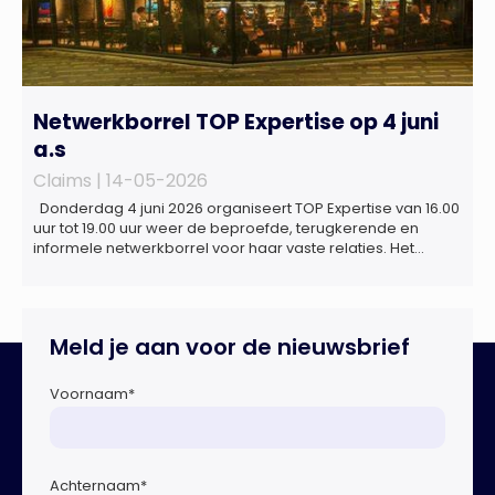
Netwerkborrel TOP Expertise op 4 juni
a.s
Claims |
14-05-2026
Donderdag 4 juni 2026 organiseert TOP Expertise van 16.00
uur tot 19.00 uur weer de beproefde, terugkerende en
informele netwerkborrel voor haar vaste relaties. Het
evenement vindt plaats bij ‘Prachtig’, de onder de
Erasmusbrug gelegen locatie aan de Willemsplein 77 in
Rotterdam
Meld je aan voor de nieuwsbrief
Voornaam
*
Achternaam
*