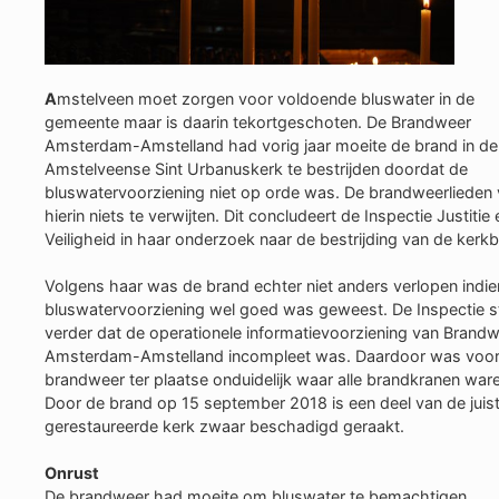
A
mstelveen moet zorgen voor voldoende bluswater in de
gemeente maar is daarin tekortgeschoten. De Brandweer
Amsterdam-Amstelland had vorig jaar moeite de brand in de
Amstelveense Sint Urbanuskerk te bestrijden doordat de
bluswatervoorziening niet op orde was. De brandweerlieden 
hierin niets te verwijten. Dit concludeert de Inspectie Justitie 
Veiligheid in haar onderzoek naar de bestrijding van de kerk
Volgens haar was de brand echter niet anders verlopen indie
bluswatervoorziening wel goed was geweest. De Inspectie st
verder dat de operationele informatievoorziening van Brand
Amsterdam-Amstelland incompleet was. Daardoor was voor
brandweer ter plaatse onduidelijk waar alle brandkranen war
Door de brand op 15 september 2018 is een deel van de juis
gerestaureerde kerk zwaar beschadigd geraakt.
Onrust
De brandweer had moeite om bluswater te bemachtigen.