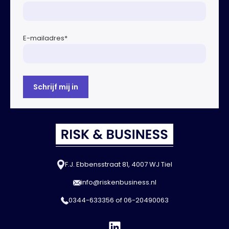
E-mailadres
*
F.J. Ebbensstraat 81, 4007 WJ Tiel
info@riskenbusiness.nl
0344-633356
of
06-20490063