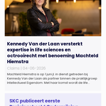
Kennedy Van der Laan versterkt
expertise in life sciences en
octrooirecht met benoeming Machteld
Hiemstra
Claims |
04-06-2026
Machteld Hiemstra is op 1 juni jl. in dienst getreden bij
Kennedy Van der Laan als partner binnen de praktijkgroep
Intellectueel Eigendom. Met haar komst wordt de life
sciences en octrooipraktijk van het Amsterdamse
advocatenkantoor verder versterkt. Machteld is
gespecialiseerd in nationale en internationale wet- en
regelgeving relevant voor de life sciences sector en de […]
SKC publiceert eerste