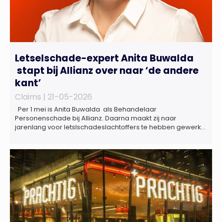
Letselschade-expert Anita Buwalda
stapt bij Allianz over naar ‘de andere
kant’
Claims |
21-05-2026
Per 1 mei is Anita Buwalda als Behandelaar
Personenschade bij Allianz. Daarna maakt zij naar
jarenlang voor letslschadeslachtoffers te hebben gewerkt
over maar ‘de betalende kant’ De afgelopen 3,5 jaar was
zij als zelfstandig letselschade-expert werkzaam onder de
naam van Buwalda Letselschade, waarin zij onder meer
werkzaam was voor ZLM, Ard Korevaar Personenschade,
Overtoom […]