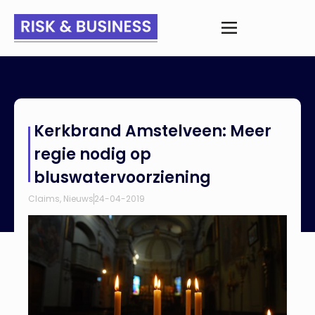
Home
>
Nieuws
>
Kerkbrand Amstelveen: Meer regie nodig op
Kerkbrand Amstelveen: Meer
bluswatervoorziening
regie nodig op
bluswatervoorziening
Claims
,
Nieuws
24-04-2019