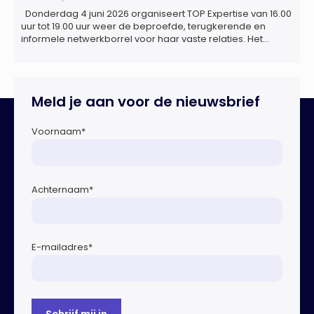
Donderdag 4 juni 2026 organiseert TOP Expertise van 16.00
uur tot 19.00 uur weer de beproefde, terugkerende en
informele netwerkborrel voor haar vaste relaties. Het
evenement vindt plaats bij ‘Prachtig’, de onder de
Erasmusbrug gelegen locatie aan de Willemsplein 77 in
Rotterdam
Meld je aan voor de nieuwsbrief
Voornaam
*
Achternaam
*
E-mailadres
*