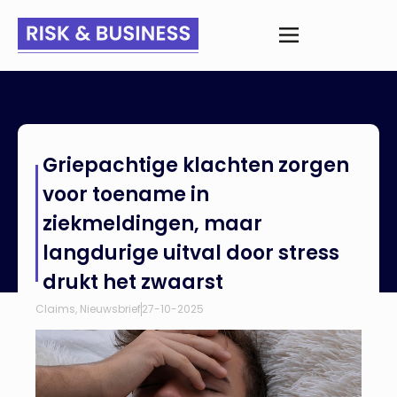
Home
>
Nieuws
>
Griepachtige klachten zorgen voor toename
Griepachtige klachten zorgen
in ziekmeldingen, maar langdurige uitval door stress drukt het
zwaarst
voor toename in
ziekmeldingen, maar
langdurige uitval door stress
drukt het zwaarst
Claims
,
Nieuwsbrief
27-10-2025