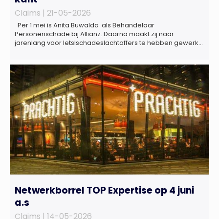
Claims |
21-05-2026
Per 1 mei is Anita Buwalda als Behandelaar
Personenschade bij Allianz. Daarna maakt zij naar
jarenlang voor letslschadeslachtoffers te hebben gewerkt
over maar ‘de betalende kant’ De afgelopen 3,5 jaar was
zij als zelfstandig letselschade-expert werkzaam onder de
naam van Buwalda Letselschade, waarin zij onder meer
werkzaam was voor ZLM, Ard Korevaar Personenschade,
Overtoom […]
Netwerkborrel TOP Expertise op 4 juni
a.s
Claims |
14-05-2026