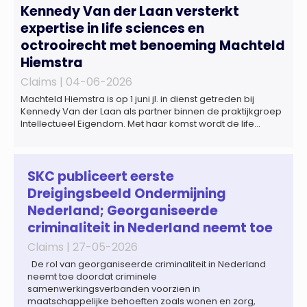
Kennedy Van der Laan versterkt
expertise in life sciences en
octrooirecht met benoeming Machteld
Hiemstra
Claims |
04-06-2026
Machteld Hiemstra is op 1 juni jl. in dienst getreden bij
Kennedy Van der Laan als partner binnen de praktijkgroep
Intellectueel Eigendom. Met haar komst wordt de life
sciences en octrooipraktijk van het Amsterdamse
advocatenkantoor verder versterkt. Machteld is
gespecialiseerd in nationale en internationale wet- en
regelgeving relevant voor de life sciences sector en de […]
SKC publiceert eerste
Dreigingsbeeld Ondermijning
Nederland; Georganiseerde
criminaliteit in Nederland neemt toe
Claims |
27-05-2026
De rol van georganiseerde criminaliteit in Nederland
neemt toe doordat criminele
samenwerkingsverbanden voorzien in
maatschappelijke behoeften zoals wonen en zorg,