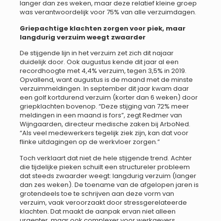
langer dan zes weken, maar deze relatief kleine groep
was verantwoordelijk voor 75% van alle verzuimdagen.
Griepachtige klachten zorgen voor piek, maar
langdurig verzuim weegt zwaarder
De stijgende lijn in het verzuim zet zich dit najaar
duidelijk door. Ook augustus kende dit jaar al een
recordhoogte met 4,4% verzuim, tegen 3,5% in 2019.
Opvallend, want augustus is de maand met de minste
verzuimmeldingen. In september dit jaar kwam daar
een golf kortdurend verzuim (korter dan 6 weken) door
griepklachten bovenop. “Deze stijging van 72% meer
meldingen in een maand is fors”, zegt Redmer van
Wijngaarden, directeur medische zaken bij ArboNed.
“Als veel medewerkers tegelijk ziek zijn, kan dat voor
flinke uitdagingen op de werkvloer zorgen.”
Toch verklaart dat niet de hele stijgende trend. Achter
die tijdelijke pieken schuilt een structureler probleem
dat steeds zwaarder weegt: langdurig verzuim (langer
dan zes weken). De toename van de afgelopen jaren is
grotendeels toe te schrijven aan deze vorm van
verzuim, vaak veroorzaakt door stressgerelateerde
klachten. Dat maakt de aanpak ervan niet alleen
urgenter, maar ook complexer voor werkgevers
.