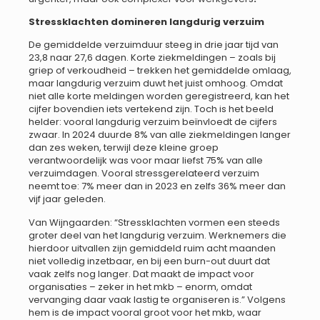
Stressklachten domineren langdurig verzuim
De gemiddelde verzuimduur steeg in drie jaar tijd van
23,8 naar 27,6 dagen. Korte ziekmeldingen – zoals bij
griep of verkoudheid – trekken het gemiddelde omlaag,
maar langdurig verzuim duwt het juist omhoog. Omdat
niet alle korte meldingen worden geregistreerd, kan het
cijfer bovendien iets vertekend zijn. Toch is het beeld
helder: vooral langdurig verzuim beïnvloedt de cijfers
zwaar. In 2024 duurde 8% van alle ziekmeldingen langer
dan zes weken, terwijl deze kleine groep
verantwoordelijk was voor maar liefst 75% van alle
verzuimdagen. Vooral stressgerelateerd verzuim
neemt toe: 7% meer dan in 2023 en zelfs 36% meer dan
vijf jaar geleden.
Van Wijngaarden: “Stressklachten vormen een steeds
groter deel van het langdurig verzuim. Werknemers die
hierdoor uitvallen zijn gemiddeld ruim acht maanden
niet volledig inzetbaar, en bij een burn-out duurt dat
vaak zelfs nog langer. Dat maakt de impact voor
organisaties – zeker in het mkb – enorm, omdat
vervanging daar vaak lastig te organiseren is.” Volgens
hem is de impact vooral groot voor het mkb, waar