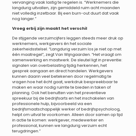
vervanging vaak lastig te regelen is. “Werknemers die
langdurig uitvallen, zijn gemiddeld ruim acht maanden
niet volledig inzetbaar. Bij een burn-out duurt dat vaak
nog langer.”
Vroeg erbij zijn maakt het verschil
De stijgende verzuimcijfers leggen steeds meer druk op
werknemers, werkgevers én het sociale
zekerheidsstelsel. “Langdurig verzuim los je niet op met
één maatregel”, zegt Van Wijngaarden. “Het vraagt om
samenwerking en maatwerk. De sleutel ligt in preventie:
signalen van overbelasting tijdig herkennen, het
gesprek aangaan en direct handelen. Werkgevers
kunnen daarin veel betekenen door regelmatig te
vragen hoe het écht gaat, werkdruk bespreekbaar te
maken en waar nodig ruimte te bieden in taken of
planning. Ook het benutten van het preventieve
spreekuur bij de bedrijfsarts en het inschakelen van
professionele hulp, bijvoorbeeld via een
bedrijfsmaatschappelijk werker of bedrijfspsycholoog,
helpt om uitval te voorkomen. Alleen door samen op tijd
in actie te komen: werkgever, medewerker en
professional, kunnen we langdurig verzuim echt
terugdringen.”