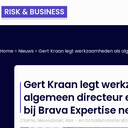
Home
>
Nieuws
>
Gert Kraan legt werkzaamheden als alg
Gert Kraan legt wer
algemeen directeur 
bij Brava Expertise n
Claims
,
Nieuwsbrief
,
Risk - en Schadetransfers
1