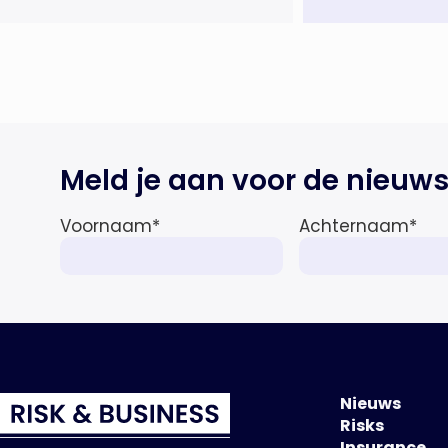
gespecialiseerd in nationale en
internationale wet- en
regelgeving relevant voor de life
sciences sector en de […]
Meld je aan voor de nieuws
Voornaam
*
Achternaam
*
Nieuws
Risks
Insurance