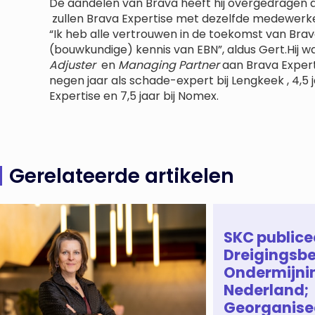
De aandelen van Brava heeft hij overgedragen aan
zullen Brava Expertise met dezelfde medewerk
“Ik heb alle vertrouwen in de toekomst van Bra
(bouwkundige) kennis van EBN”, aldus Gert.Hij was
Adjuster
en
Managing Partner
aan Brava Expert
negen jaar als schade-expert bij Lengkeek , 4,5 
Expertise en 7,5 jaar bij Nomex.
Gerelateerde artikelen
SKC publice
Dreigingsbe
Ondermijni
Nederland;
Georganise