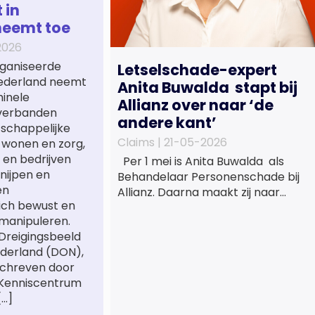
 in
neemt toe
2026
ganiseerde
Letselschade-expert
 Nederland neemt
Anita Buwalda stapt bij
minele
Allianz over naar ‘de
verbanden
andere kant’
tschappelijke
Claims |
21-05-2026
 wonen en zorg,
 en bedrijven
Per 1 mei is Anita Buwalda als
nijpen en
Behandelaar Personenschade bij
en
Allianz. Daarna maakt zij naar
ich bewust en
jarenlang voor
manipuleren.
letslschadeslachtoffers te
 Dreigingsbeeld
hebben gewerkt over maar ‘de
derland (DON),
betalende kant’ De afgelopen 3,5
schreven door
jaar was zij als zelfstandig
 Kenniscentrum
letselschade-expert werkzaam
[…]
onder de naam van Buwalda