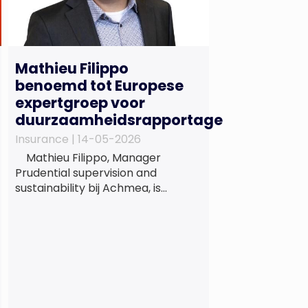
Mathieu Filippo
benoemd tot Europese
expertgroep voor
duurzaamheidsrapportage
Insurance |
14-05-2026
Mathieu Filippo, Manager
Prudential supervision and
sustainability bij Achmea, is
benoemd tot lid van de Europese
expertgroep EFRAG (EFRAG SR
TEG). Een belangrijke erkenning
van zijn expertise én kennis die hij
voor de Nederlandse
verzekeringssector zal inbrengen
bij de ontwikkeling van Europese