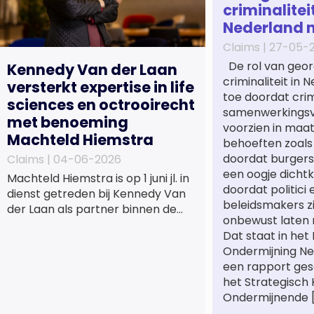
criminaliteit
Nederland 
Claims |
27-05-
De rol van geor
Kennedy Van der Laan
criminaliteit in
versterkt expertise in life
toe doordat cri
sciences en octrooirecht
samenwerkings
met benoeming
voorzien in maa
Machteld Hiemstra
behoeften zoals
doordat burgers
Claims |
04-06-2026
een oogje dichtk
Machteld Hiemstra is op 1 juni jl. in
doordat politici 
dienst getreden bij Kennedy Van
beleidsmakers z
der Laan als partner binnen de
onbewust laten 
praktijkgroep Intellectueel
Dat staat in het
Eigendom. Met haar komst wordt
Ondermijning Ne
de life sciences en octrooipraktijk
een rapport ge
van het Amsterdamse
het Strategisch
advocatenkantoor verder
Ondermijnende 
versterkt. Machteld is