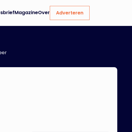
sbrief
Magazine
Over
Adverteren
eer