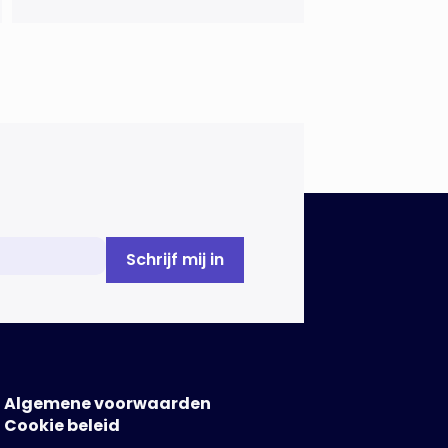
regels voor
duurzaamheidsrapportages. De
expertgroep helpt de Europese
Commissie bij het ontwikkelen van
[…]
Algemene voorwaarden
Cookie beleid