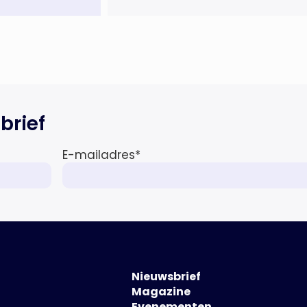
Letselschade, waarin zij onder
meer werkzaam was voor ZLM,
Ard Korevaar Personenschade,
Overtoom […]
brief
E-mailadres
*
Nieuwsbrief
Magazine
Evenementen