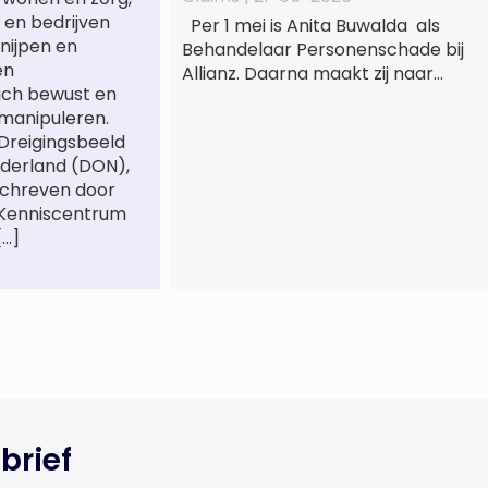
 en bedrijven
Per 1 mei is Anita Buwalda als
nijpen en
Behandelaar Personenschade bij
en
Allianz. Daarna maakt zij naar
ich bewust en
jarenlang voor
manipuleren.
letslschadeslachtoffers te
 Dreigingsbeeld
hebben gewerkt over maar ‘de
derland (DON),
betalende kant’ De afgelopen 3,5
schreven door
jaar was zij als zelfstandig
 Kenniscentrum
letselschade-expert werkzaam
[…]
onder de naam van Buwalda
Letselschade, waarin zij onder
meer werkzaam was voor ZLM,
Ard Korevaar Personenschade,
Overtoom […]
brief