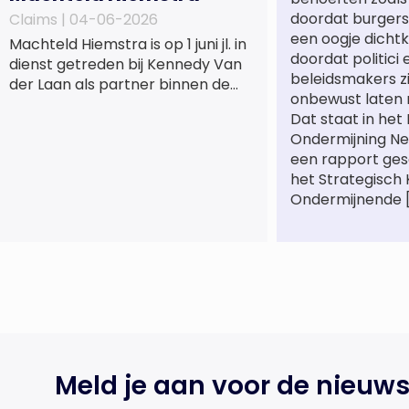
doordat burgers
Claims |
04-06-2026
een oogje dichtk
Machteld Hiemstra is op 1 juni jl. in
doordat politici 
dienst getreden bij Kennedy Van
beleidsmakers z
der Laan als partner binnen de
onbewust laten 
praktijkgroep Intellectueel
Dat staat in het
Eigendom. Met haar komst wordt
Ondermijning Ne
de life sciences en octrooipraktijk
een rapport ge
van het Amsterdamse
het Strategisch
advocatenkantoor verder
Ondermijnende 
versterkt. Machteld is
gespecialiseerd in nationale en
internationale wet- en
regelgeving relevant voor de life
sciences sector en de […]
Meld je aan voor de nieuws