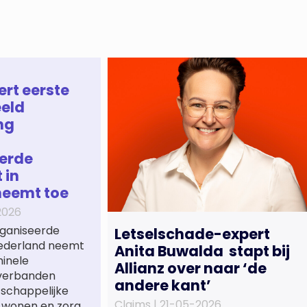
ert eerste
eld
ng
erde
 in
neemt toe
2026
ganiseerde
Letselschade-expert
 Nederland neemt
Anita Buwalda stapt bij
minele
Allianz over naar ‘de
verbanden
andere kant’
tschappelijke
Claims |
21-05-2026
 wonen en zorg,