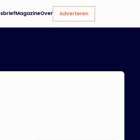
sbrief
Magazine
Over
Adverteren
n