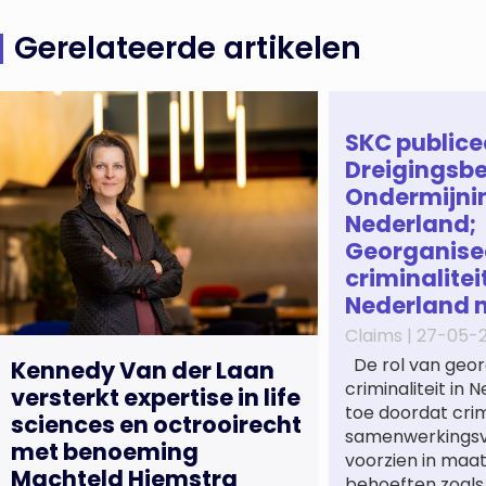
Gerelateerde artikelen
SKC publice
Dreigingsbe
Ondermijni
Nederland;
Georganise
criminaliteit
Nederland 
Claims |
27-05-
De rol van geor
Kennedy Van der Laan
criminaliteit in
versterkt expertise in life
toe doordat cri
sciences en octrooirecht
samenwerkings
met benoeming
voorzien in maa
Machteld Hiemstra
behoeften zoals