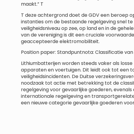
maakt.” T
T deze achtergrond doet de GDV een beroep op
instanties om de bestaande regelgeving snel te 
veiligheidsniveau op zee, op land en in de gehel
van de vereniging is dit een cruciale voorwaard
geaccepteerde elektromobiliteit.
Position paper: Standpuntnota: Classificatie van 
Lithiumbatterijen worden steeds vaker als losse
apparaten en voertuigen. Dit leidt ook tot een
veiligheidsincidenten. De Duitse verzekeringsve
noodzaak tot actie met betrekking tot de classif
regelgeving voor gevaarlijke goederen, evenals
internationale regelgeving en transportgerelate
een nieuwe categorie gevaarlijke goederen voor 