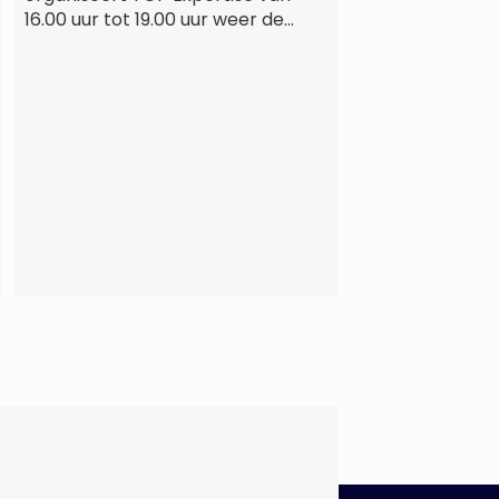
16.00 uur tot 19.00 uur weer de
beproefde, terugkerende en
informele netwerkborrel voor
haar vaste relaties. Het
evenement vindt plaats bij
‘Prachtig’, de onder de
Erasmusbrug gelegen locatie aan
de Willemsplein 77 in Rotterdam