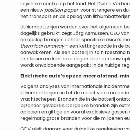
logistieke centra op het land. Het Duitse Verb
een nieuw
position paper
voor strengere en duid
het transport en de opslag van lithiumbatterijen
Lithiumbatterijen worden over het algemeen bes
dagelijks gebruik”, zegt Jörg Asmussen, CEO van
en opslag brengen echter specifieke risico’s met
thermical runaway
– een kettingreactie in de ba
aanwakkeren. Als een batterij in zo’n toestand 
te blussen en kan deze dagen later opnieuw op
wordt onvoldoende aangepakt in de huidige rege
Elektrische auto’s op zee: meer afstand, min
Volgens analyses van internationale incident
lithiumbatterijen nu tot de meest voorkomend
vrachtschepen. Branden die in de batterij ontst
bijzonder gevaarlijk. Dergelijke branden zijn ex
oplaaien en giftige en vooral explosieve gassen
regelmatig grote branden voor die miljoenen e
GDV pleit daarom voor duidelijke regelgeving vo