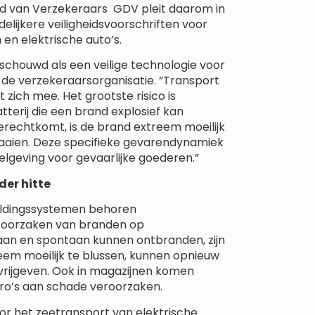
ond van Verzekeraars GDV pleit daarom in
elijkere veiligheidsvoorschriften voor
 en elektrische auto’s.
chouwd als een veilige technologie voor
 de verzekeraarsorganisatie. “Transport
 zich mee. Het grootste risico is
tterij die een brand explosief kan
terechtkomt, is de brand extreem moeilijk
laaien. Deze specifieke gevarendynamiek
lgeving voor gevaarlijke goederen.”
der hitte
meldingssystemen behoren
e oorzaken van branden op
aan ​​en spontaan kunnen ontbranden, zijn
treem moeilijk te blussen, kunnen opnieuw
 vrijgeven. Ook in magazijnen komen
uro’s aan schade veroorzaken.
or het zeetransport van elektrische