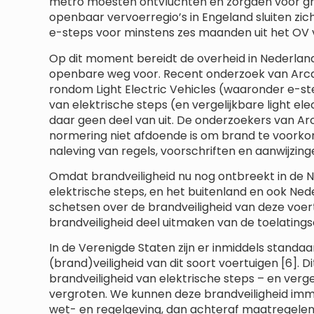
metro moesten ontvluchten en zorgden voor gr
openbaar vervoerregio’s in Engeland sluiten zich
e-steps voor minstens zes maanden uit het OV 
Op dit moment bereidt de overheid in Nederland
openbare weg voor. Recent onderzoek van Arcad
rondom Light Electric Vehicles (waaronder e-ste
van elektrische steps (en vergelijkbare light ele
daar geen deel van uit. De onderzoekers van Ar
normering niet afdoende is om brand te voorkom
naleving van regels, voorschriften en aanwijzinge
Omdat brandveiligheid nu nog ontbreekt in de
elektrische steps, en het buitenland en ook Ne
schetsen over de brandveiligheid van deze voert
brandveiligheid deel uitmaken van de toelatings
In de Verenigde Staten zijn er inmiddels stand
(brand)veiligheid van dit soort voertuigen [6]. 
brandveiligheid van elektrische steps – en vergel
vergroten. We kunnen deze brandveiligheid imm
wet- en regelgeving, dan achteraf maatregelen 