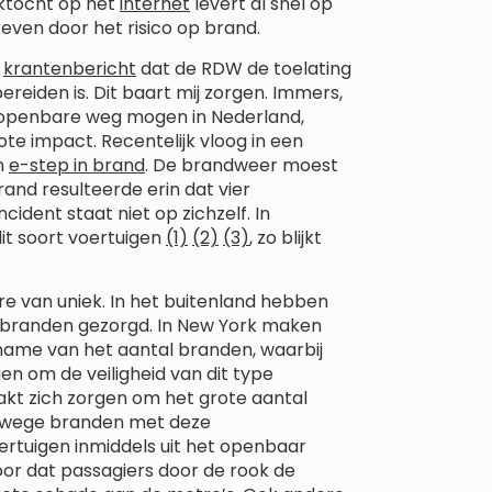
ektocht op het
internet
levert al snel op
even door het risico op brand.
t
krantenbericht
dat de RDW de toelating
eiden is. Dit baart mij zorgen. Immers,
 openbare weg mogen in Nederland,
te impact. Recentelijk vloog in een
n
e-step in brand
. De brandweer moest
and resulteerde erin dat vier
cident staat niet op zichzelf. In
dit soort voertuigen
(1)
(2)
(3)
, zo blijkt
re van uniek. In het buitenland hebben
l branden gezorgd. In New York maken
ame van het aantal branden, waarbij
en om de veiligheid van dit type
akt zich zorgen om het grote aantal
anwege branden met deze
ertuigen inmiddels uit het openbaar
or dat passagiers door de rook de