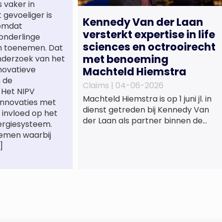
 vaker in
gevoeliger is
Kennedy Van der Laan
 omdat
versterkt expertise in life
onderlinge
sciences en octrooirecht
n toenemen. Dat
met benoeming
onderzoek van het
novatieve
Machteld Hiemstra
n de
Claims |
04-06-2026
. Het NIPV
Machteld Hiemstra is op 1 juni jl. in
innovaties met
dienst getreden bij Kennedy Van
 invloed op het
der Laan als partner binnen de
ergiesysteem.
praktijkgroep Intellectueel
temen waarbij
Eigendom. Met haar komst wordt
]
de life sciences en octrooipraktijk
van het Amsterdamse
advocatenkantoor verder
versterkt. Machteld is
gespecialiseerd in nationale en
internationale wet- en
regelgeving relevant voor de life