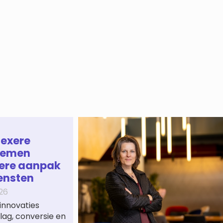
lexere
temen
ere aanpak
ensten
26
innovaties
ag, conversie en