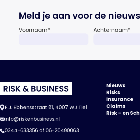
de totale premie-inkomsten
Meld je aan voor de nieuws
wereldwijd naar verwachting
afnemen tot 1,3% in reële termen
in […]
Voornaam
*
Achternaam
*
Nieuws
Risks
Insurance
Claims
F.J. Ebbensstraat 81, 4007 WJ Tiel
Risk – en Sc
info@riskenbusiness.nl
0344-633356
of
06-20490063