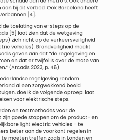
ote schade aan de metro’s. Ook andere
 aan bij dit verbod. Ook Barcelona heeft
verbannen [4].
 de toelating van e-steps op de
is [5] laat zien dat de wetgeving
ps) zich richt op de verkeersveiligheid
ctric vehicles). Brandveiligheid maakt
cadis geven aan dat “de regelgeving en
en en dat er twijfel is over de mate van
n.” (Arcadis 2023, p. 48)
 Nederlandse regelgeving rondom
derland al een zorgwekkend beeld
uigen, doe ik de volgende oproep: laat
eisen voor elektrische steps.
aarden en testmethodes voor de
Dit zijn goede stappen om de product- en
ijkbare light electric vehicles – te
ers beter aan de voorkant regelen in
te moeten treffen zoals in Londen en