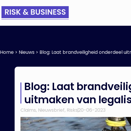
Home
>
Nieuws
>
Blog: Laat brandveiligheid onderdeel ui
Blog: Laat brandveil
uitmaken van legali
Claims
,
Nieuwsbrief
,
Risks
20-06-2023