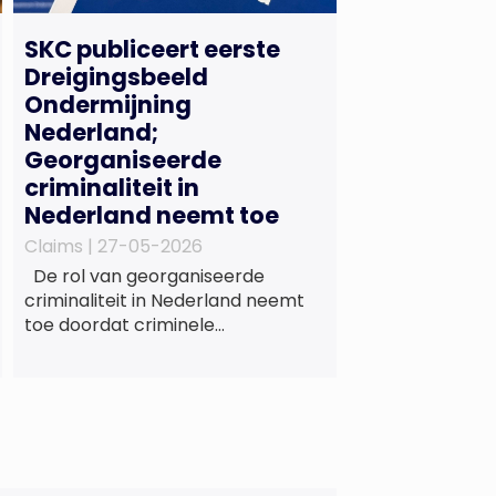
SKC publiceert eerste
Dreigingsbeeld
Ondermijning
Nederland;
Georganiseerde
criminaliteit in
Nederland neemt toe
Claims |
27-05-2026
De rol van georganiseerde
criminaliteit in Nederland neemt
toe doordat criminele
samenwerkingsverbanden
voorzien in maatschappelijke
behoeften zoals wonen en zorg,
doordat burgers en bedrijven een
oogje dichtknijpen en doordat
politici en beleidsmakers zich
bewust en onbewust laten