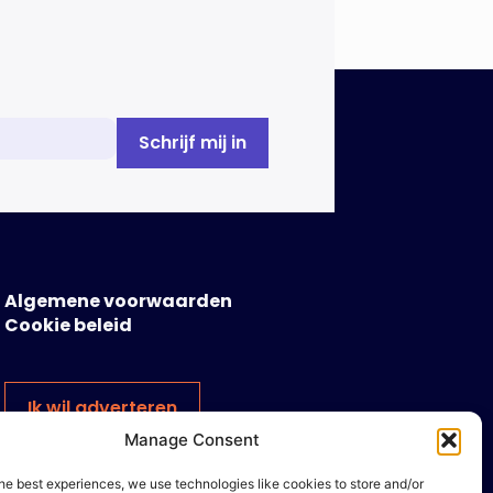
manipuleren. Dat staat in het
Dreigingsbeeld Ondermijning
Nederland (DON), een rapport
geschreven door het Strategisch
Kenniscentrum Ondermijnende […]
Algemene voorwaarden
Cookie beleid
Ik wil adverteren
Manage Consent
he best experiences, we use technologies like cookies to store and/or