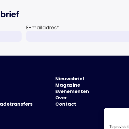
sciences sector en de […]
brief
E-mailadres
*
Nieuwsbrief
Magazine
Evenementen
Over
hadetransfers
Contact
To provide t