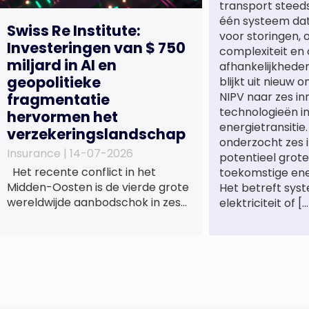
transport steeds
één systeem dat 
Swiss Re Institute:
voor storingen,
Investeringen van $ 750
complexiteit en 
miljard in AI en
afhankelijkhede
geopolitieke
blijkt uit nieuw 
NIPV naar zes in
fragmentatie
technologieën i
hervormen het
energietransitie
verzekeringslandschap
onderzocht zes 
Insurance |
14-07-2026
potentieel grote
Het recente conflict in het
toekomstige en
Midden-Oosten is de vierde grote
Het betreft sys
wereldwijde aanbodschok in zes
elektriciteit of […
jaar tijd, die de economische
activiteit vertraagt, de inflatie
verhoogt en een bredere
verschuiving naar een meer
gefragmenteerde
wereldeconomie versterkt. Tegen
deze achtergrond zal de groei van