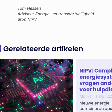
Tom Hessels
Adviseur Energie- en transportveiligheid
Bron NIPV
Gerelateerde artikelen
NIPV: Comp
energiesys
vragen and
voor hulpdi
Markt |
11-06-20
Nieuwe energie-
combineren opsl