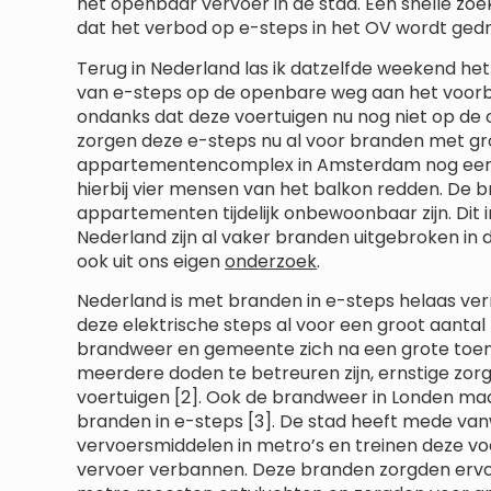
het openbaar vervoer in de stad. Een snelle zo
dat het verbod op e-steps in het OV wordt gedr
Terug in Nederland las ik datzelfde weekend he
van e-steps op de openbare weg aan het voorber
ondanks dat deze voertuigen nu nog niet op de
zorgen deze e-steps nu al voor branden met gro
appartementencomplex in Amsterdam nog ee
hierbij vier mensen van het balkon redden. De br
appartementen tijdelijk onbewoonbaar zijn. Dit in
Nederland zijn al vaker branden uitgebroken in 
ook uit ons eigen
onderzoek
.
Nederland is met branden in e-steps helaas ver
deze elektrische steps al voor een groot aanta
brandweer en gemeente zich na een grote toen
meerdere doden te betreuren zijn, ernstige zorg
voertuigen [2]. Ook de brandweer in Londen ma
branden in e-steps [3]. De stad heeft mede v
vervoersmiddelen in metro’s en treinen deze vo
vervoer verbannen. Deze branden zorgden ervo