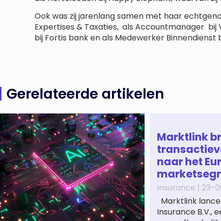
Ook was zij jarenlang samen met haar echtgeno
Expertises & Taxaties, als Accountmanager bij V
bij Fortis bank en als Medewerker Binnendienst
Gerelateerde artikelen
Marktlink b
transactiev
naar het Eu
marketseg
Insurance |
23-0
Marktlink lance
Insurance B.V., 