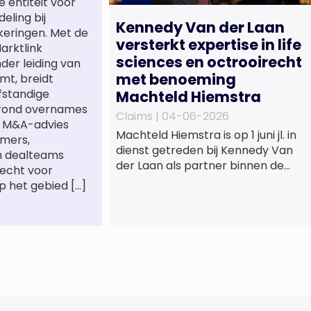
e entiteit voor
eling bij
Kennedy Van der Laan
keringen. Met de
versterkt expertise in life
arktlink
sciences en octrooirecht
nder leiding van
met benoeming
mt, breidt
lfstandige
Machteld Hiemstra
 rond overnames
Claims |
04-06-2026
st M&A-advies
Machteld Hiemstra is op 1 juni jl. in
mers,
dienst getreden bij Kennedy Van
n dealteams
der Laan als partner binnen de
recht voor
praktijkgroep Intellectueel
p het gebied […]
Eigendom. Met haar komst wordt
de life sciences en octrooipraktijk
van het Amsterdamse
advocatenkantoor verder
versterkt. Machteld is
gespecialiseerd in nationale en
internationale wet- en
regelgeving relevant voor de life