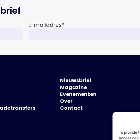
sciences sector en de […]
brief
E-mailadres
*
Nieuwsbrief
Magazine
Evenementen
Over
hadetransfers
Contact
To provide t
access devic