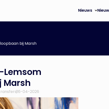
Nieuws
Nieuw
loopbaan bij Marsh
t-Lemsom
j Marsh
transfers
16-04-2026