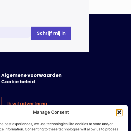
manipuleren. Dat staat in het
Dreigingsbeeld Ondermijning
Nederland (DON), een rapport
geschreven door het Strategisch
Kenniscentrum Ondermijnende […]
Algemene voorwaarden
Cookie beleid
Ik wil adverteren
Manage Consent
he best experiences, we use technologies like cookies to store and/or
e information. Consenting to these technologies will allow us to process