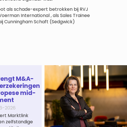
ot als schade-expert betrokken bij RVJ
oerman International , als Sales Trainee
 bij Cunningham Schaft (Sedgwick)
rengt M&A-
erzekeringen
ropese mid-
ment
6-2026
ert Marktlink
een zelfstandige