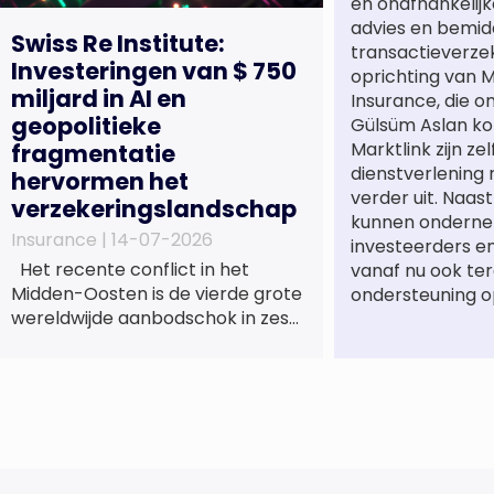
en onafhankelijk
advies en bemidd
Swiss Re Institute:
transactieverze
Investeringen van $ 750
oprichting van M
miljard in AI en
Insurance, die o
geopolitieke
Gülsüm Aslan ko
Marktlink zijn ze
fragmentatie
dienstverlening
hervormen het
verder uit. Naa
verzekeringslandschap
kunnen onderne
Insurance |
14-07-2026
investeerders e
Het recente conflict in het
vanaf nu ook te
Midden-Oosten is de vierde grote
ondersteuning o
wereldwijde aanbodschok in zes
jaar tijd, die de economische
activiteit vertraagt, de inflatie
verhoogt en een bredere
verschuiving naar een meer
gefragmenteerde
wereldeconomie versterkt. Tegen
deze achtergrond zal de groei van