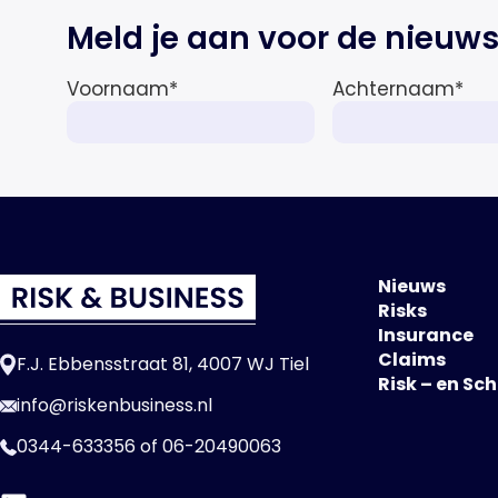
de totale premie-inkomsten
Meld je aan voor de nieuws
wereldwijd naar verwachting
afnemen tot 1,3% in reële termen
Voornaam
*
Achternaam
*
in […]
Nieuws
Risks
Insurance
Claims
F.J. Ebbensstraat 81, 4007 WJ Tiel
Risk – en Sc
info@riskenbusiness.nl
0344-633356
of
06-20490063