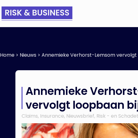
Home
>
Nieuws
>
Annemieke Verhorst-Lemsom vervolgt 
Annemieke Verhors
vervolgt loopbaan bi
Claims
,
Insurance
,
Nieuwsbrief
,
Risk - en Schade