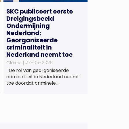
SKC publiceert eerste
Dreigingsbeeld
Ondermijning
Nederland;
Georganiseerde
criminaliteit in
Nederland neemt toe
Claims |
27-05-2026
De rol van georganiseerde
criminaliteit in Nederland neemt
toe doordat criminele
samenwerkingsverbanden
voorzien in maatschappelijke
behoeften zoals wonen en zorg,
doordat burgers en bedrijven een
oogje dichtknijpen en doordat
politici en beleidsmakers zich
bewust en onbewust laten