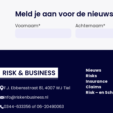
Meld je aan voor de nieuws
Voornaam
*
Achternaam
*
Nieuws
Risks
Insurance
Claims
F.J. Ebbensstraat 81, 4007 WJ Tiel
Risk – en Sc
info@riskenbusiness.nl
0344-633356
of
06-20490063