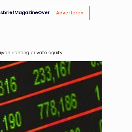
sbrief
Magazine
Over
Adverteren
ven richting private equity