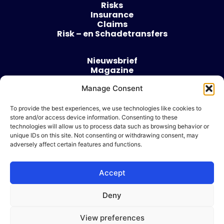
Risks
Insurance
Claims
Risk – en Schadetransfers
Nieuwsbrief
Magazine
Evenementen
Manage Consent
Over
Contact
To provide the best experiences, we use technologies like cookies to
store and/or access device information. Consenting to these
Algemene voorwaarden
technologies will allow us to process data such as browsing behavior or
Cookie beleid
unique IDs on this site. Not consenting or withdrawing consent, may
adversely affect certain features and functions.
Accept
Ik wil adverteren
Deny
© 2026 Risk & Business
View preferences