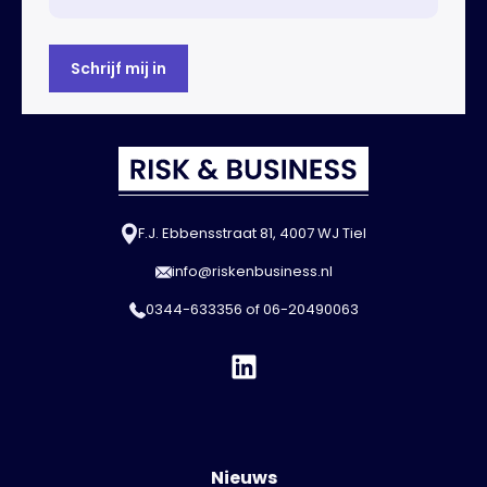
F.J. Ebbensstraat 81, 4007 WJ Tiel
info@riskenbusiness.nl
0344-633356
of
06-20490063
Nieuws