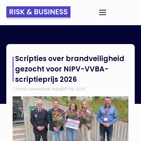
Home
>
Nieuws
>
Scripties over brandveiligheid gezocht voor
Scripties over brandveiligheid
NIPV-VVBA-scriptieprijs 2026
gezocht voor NIPV-VVBA-
scriptieprijs 2026
Claims
,
Nieuwsbrief
,
Risks
09-02-2026