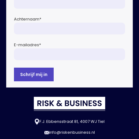
Achternaam
*
E-mailadres
*
F.J. Ebbensstraat 81, 4007 WJ Tiel
info@riskenbusiness.nl