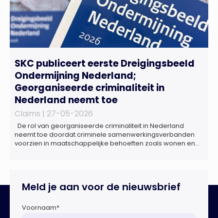
SKC publiceert eerste Dreigingsbeeld
Ondermijning Nederland;
Georganiseerde criminaliteit in
Nederland neemt toe
Claims |
27-05-2026
De rol van georganiseerde criminaliteit in Nederland
neemt toe doordat criminele samenwerkingsverbanden
voorzien in maatschappelijke behoeften zoals wonen en
zorg, doordat burgers en bedrijven een oogje dichtknijpen
en doordat politici en beleidsmakers zich bewust en
onbewust laten manipuleren. Dat staat in het
Dreigingsbeeld Ondermijning Nederland (DON), een
Meld je aan voor de nieuwsbrief
rapport geschreven door het Strategisch Kenniscentrum
Ondermijnende […]
Voornaam
*