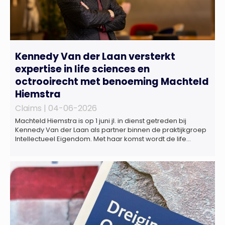
Kennedy Van der Laan versterkt
expertise in life sciences en
octrooirecht met benoeming Machteld
Hiemstra
Claims |
04-06-2026
Machteld Hiemstra is op 1 juni jl. in dienst getreden bij
Kennedy Van der Laan als partner binnen de praktijkgroep
Intellectueel Eigendom. Met haar komst wordt de life
sciences en octrooipraktijk van het Amsterdamse
advocatenkantoor verder versterkt. Machteld is
gespecialiseerd in nationale en internationale wet- en
regelgeving relevant voor de life sciences sector en de […]