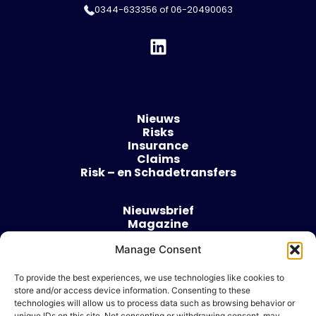
0344-633356
of
06-20490063
Nieuws
Risks
Insurance
Claims
Risk – en Schadetransfers
Nieuwsbrief
Magazine
Evenementen
Over
Manage Consent
Contact
To provide the best experiences, we use technologies like cookies to
store and/or access device information. Consenting to these
Algemene voorwaarden
technologies will allow us to process data such as browsing behavior or
Cookie beleid
unique IDs on this site. Not consenting or withdrawing consent, may