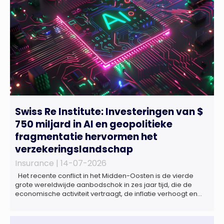
Swiss Re Institute: Investeringen van $
750 miljard in AI en geopolitieke
fragmentatie hervormen het
verzekeringslandschap
Insurance |
14-07-2026
Het recente conflict in het Midden-Oosten is de vierde
grote wereldwijde aanbodschok in zes jaar tijd, die de
economische activiteit vertraagt, de inflatie verhoogt en
een bredere verschuiving naar een meer
gefragmenteerde wereldeconomie versterkt. Tegen deze
achtergrond zal de groei van de totale premie-inkomsten