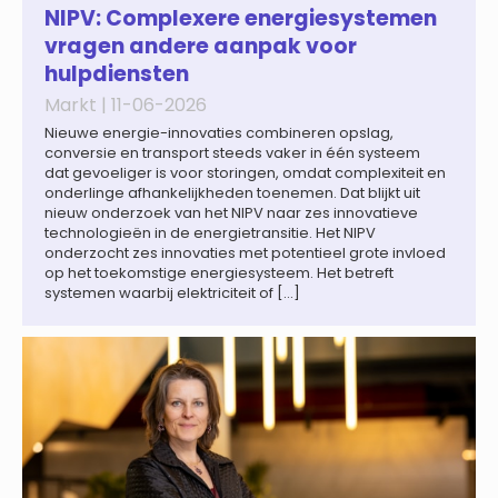
wereldwijd naar verwachting afnemen tot 1,3% in reële
NIPV: Complexere energiesystemen
termen in […]
vragen andere aanpak voor
hulpdiensten
Markt |
11-06-2026
Nieuwe energie-innovaties combineren opslag,
conversie en transport steeds vaker in één systeem
dat gevoeliger is voor storingen, omdat complexiteit en
onderlinge afhankelijkheden toenemen. Dat blijkt uit
nieuw onderzoek van het NIPV naar zes innovatieve
technologieën in de energietransitie. Het NIPV
onderzocht zes innovaties met potentieel grote invloed
op het toekomstige energiesysteem. Het betreft
systemen waarbij elektriciteit of […]