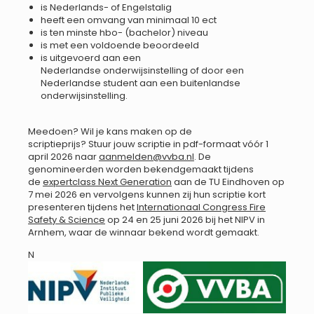
is Nederlands- of Engelstalig
heeft een omvang van minimaal 10 ect
is ten minste hbo- (bachelor) niveau
is met een voldoende beoordeeld
is uitgevoerd aan een
Nederlandse onderwijsinstelling of door een
Nederlandse student aan een buitenlandse
onderwijsinstelling.
Meedoen? Wil je kans maken op de
scriptieprijs? Stuur jouw scriptie in pdf-formaat vóór 1
april 2026 naar
aanmelden@vvba.nl
. De
genomineerden worden bekendgemaakt tijdens
de
expertclass Next Generation
aan de TU Eindhoven op
7 mei 2026 en vervolgens kunnen zij hun scriptie kort
presenteren tijdens het
Internationaal Congress Fire
Safety & Science
op 24 en 25 juni 2026 bij het NIPV in
Arnhem, waar de winnaar bekend wordt gemaakt.
N