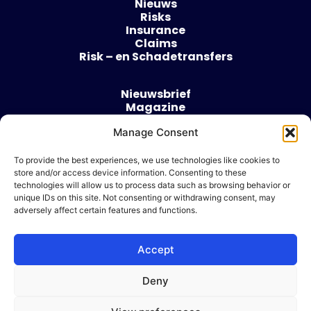
Nieuws
Risks
Insurance
Claims
Risk – en Schadetransfers
Nieuwsbrief
Magazine
Evenementen
Manage Consent
Over
Contact
To provide the best experiences, we use technologies like cookies to
store and/or access device information. Consenting to these
Algemene voorwaarden
technologies will allow us to process data such as browsing behavior or
Cookie beleid
unique IDs on this site. Not consenting or withdrawing consent, may
adversely affect certain features and functions.
Accept
Ik wil adverteren
Deny
© 2026 Risk & Business