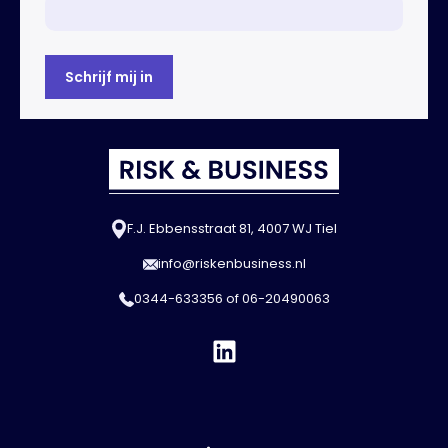
F.J. Ebbensstraat 81, 4007 WJ Tiel
info@riskenbusiness.nl
0344-633356
of
06-20490063