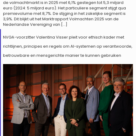
de volmachtmarkt is in 2025 met 6,1% gestegen tot 5,3 miljard
euro (2024: 5 miljard euro). Het particuliere segment stijgt qua
premievolume met 8,7%. De stijging in het zakelijke segment is
3,9%. Dit blijkt uit het Marktrapport Volmachten 2025 van de
Nederlandse Vereniging van […]
NVGA-voorzitter Valentina Visser pleit voor ethisch kader met
richtlijnen, principes en regels om AI-systemen op verantwoorde,
betrouwbare en mensgerichte manier te kunnen gebruiken