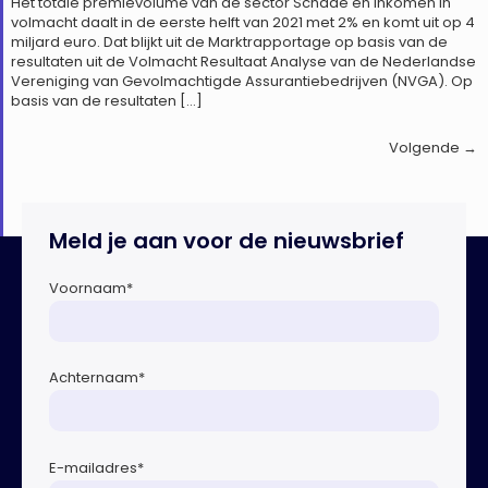
Het totale premievolume van de sector Schade en Inkomen in
volmacht daalt in de eerste helft van 2021 met 2% en komt uit op 4
miljard euro. Dat blijkt uit de Marktrapportage op basis van de
resultaten uit de Volmacht Resultaat Analyse van de Nederlandse
Vereniging van Gevolmachtigde Assurantiebedrijven (NVGA). Op
basis van de resultaten […]
Volgende
→
Meld je aan voor de nieuwsbrief
Voornaam
*
Achternaam
*
E-mailadres
*